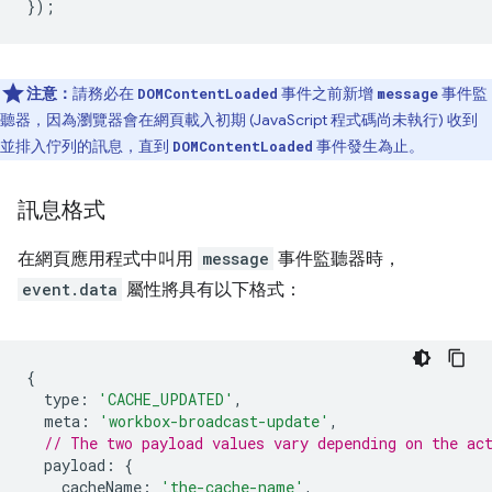
});
注意：
請務必在
事件之前新增
事件監
DOMContentLoaded
message
聽器，因為瀏覽器會在網頁載入初期 (JavaScript 程式碼尚未執行) 收到
並排入佇列的訊息，直到
事件發生為止。
DOMContentLoaded
訊息格式
在網頁應用程式中叫用
message
事件監聽器時，
event.data
屬性將具有以下格式：
{
type
:
'CACHE_UPDATED'
,
meta
:
'workbox-broadcast-update'
,
// The two payload values vary depending on the ac
payload
:
{
cacheName
:
'the-cache-name'
,