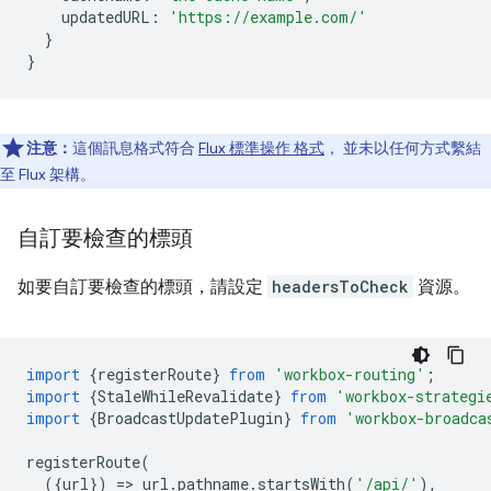
updatedURL
:
'https://example.com/'
}
}
注意：
這個訊息格式符合
Flux 標準操作 格式
， 並未以任何方式繫結
至 Flux 架構。
自訂要檢查的標頭
如要自訂要檢查的標頭，請設定
headersToCheck
資源。
import
{
registerRoute
}
from
'workbox-routing'
;
import
{
StaleWhileRevalidate
}
from
'workbox-strategi
import
{
BroadcastUpdatePlugin
}
from
'workbox-broadca
registerRoute
(
({
url
})
=
>
url
.
pathname
.
startsWith
(
'/api/'
),