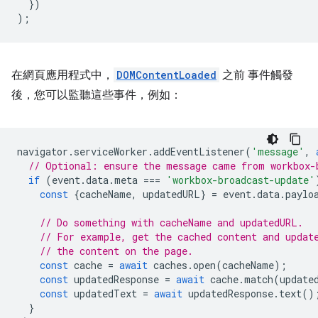
})
);
在網頁應用程式中，
DOMContentLoaded
之前 事件觸發
後，您可以監聽這些事件，例如：
navigator
.
serviceWorker
.
addEventListener
(
'message'
,
// Optional: ensure the message came from workbox-
if
(
event
.
data
.
meta
===
'workbox-broadcast-update'
const
{
cacheName
,
updatedURL
}
=
event
.
data
.
paylo
// Do something with cacheName and updatedURL.
// For example, get the cached content and updat
// the content on the page.
const
cache
=
await
caches
.
open
(
cacheName
);
const
updatedResponse
=
await
cache
.
match
(
update
const
updatedText
=
await
updatedResponse
.
text
()
}