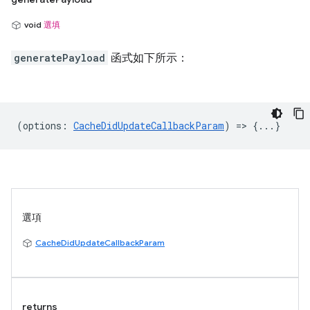
void
選填
generatePayload
函式如下所示：
(
options
:
CacheDidUpdateCallbackParam
) => {...}
選項
CacheDidUpdateCallbackParam
returns