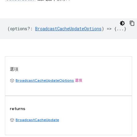
(
options?
:
BroadcastCacheUpdateOptions
) => {...}
選項
BroadcastCacheUpdateOptions
選填
returns
BroadcastCacheUpdate