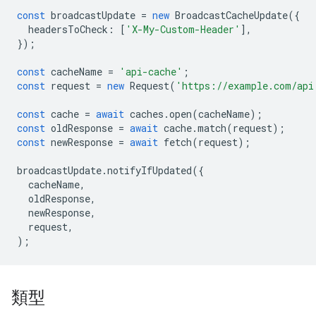
const
broadcastUpdate
=
new
BroadcastCacheUpdate
({
headersToCheck
:
[
'X-My-Custom-Header'
],
});
const
cacheName
=
'api-cache'
;
const
request
=
new
Request
(
'https://example.com/api
const
cache
=
await
caches
.
open
(
cacheName
);
const
oldResponse
=
await
cache
.
match
(
request
);
const
newResponse
=
await
fetch
(
request
);
broadcastUpdate
.
notifyIfUpdated
({
cacheName
,
oldResponse
,
newResponse
,
request
,
);
類型