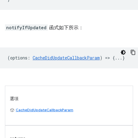
notifyIfUpdated
函式如下所示：
(
options
:
CacheDidUpdateCallbackParam
) => {...}
選項
CacheDidUpdateCallbackParam