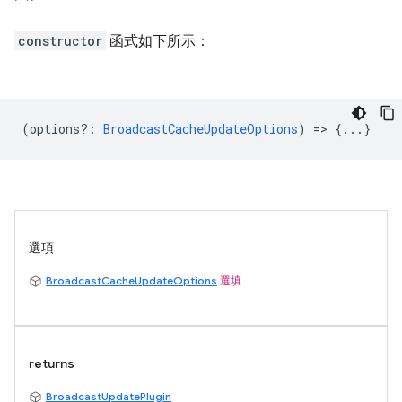
constructor
函式如下所示：
(
options?
:
BroadcastCacheUpdateOptions
) => {...}
選項
BroadcastCacheUpdateOptions
選填
returns
BroadcastUpdatePlugin