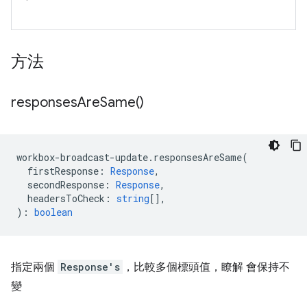
方法
responses
Are
Same(
)
workbox
-
broadcast
-
update
.
responsesAreSame
(
firstResponse
:
Response
,
secondResponse
:
Response
,
headersToCheck
:
string
[],
)
:
boolean
指定兩個
Response's
，比較多個標頭值，瞭解 會保持不
變