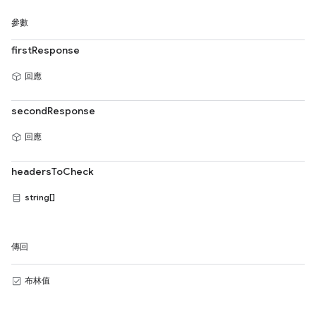
參數
firstResponse
回應
secondResponse
回應
headersToCheck
string[]
傳回
布林值