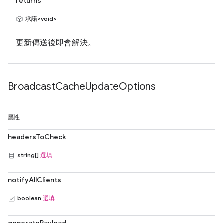
returns
承諾<void>
更新傳送後即會解決。
Broadcast
Cache
Update
Options
屬性
headersToCheck
string[]
選填
notifyAllClients
boolean
選填
generatePayload