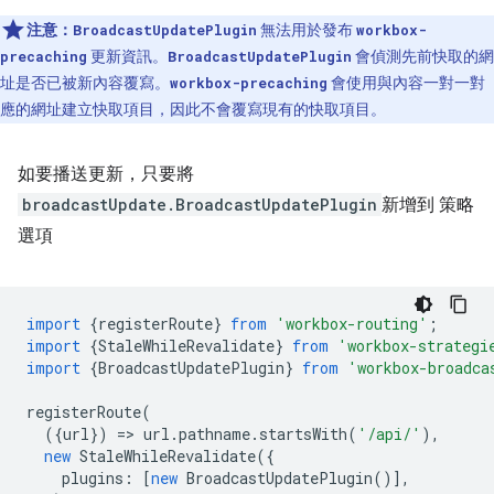
注意：
無法用於發布
BroadcastUpdatePlugin
workbox-
更新資訊。
會偵測先前快取的網
precaching
BroadcastUpdatePlugin
址是否已被新內容覆寫。
會使用與內容一對一對
workbox-precaching
應的網址建立快取項目，因此不會覆寫現有的快取項目。
如要播送更新，只要將
broadcastUpdate.BroadcastUpdatePlugin
新增到 策略
選項
import
{
registerRoute
}
from
'workbox-routing'
;
import
{
StaleWhileRevalidate
}
from
'workbox-strategi
import
{
BroadcastUpdatePlugin
}
from
'workbox-broadca
registerRoute
(
({
url
})
=
>
url
.
pathname
.
startsWith
(
'/api/'
),
new
StaleWhileRevalidate
({
plugins
:
[
new
BroadcastUpdatePlugin
()],