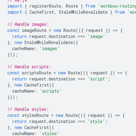
import
{
registerRoute
,
Route
}
from
'workbox-routin
import
{
CacheFirst
,
StaleWhileRevalidate
}
from
'wo
// Handle images:
const
imageRoute
=
new
Route
(({
request
})
=
>
{
return
request
.
destination
===
'image'
},
new
StaleWhileRevalidate
({
cacheName
:
'images'
}));
// Handle scripts:
const
scriptsRoute
=
new
Route
(({
request
})
=
>
{
return
request
.
destination
===
'script'
;
},
new
CacheFirst
({
cacheName
:
'scripts'
}));
// Handle styles:
const
stylesRoute
=
new
Route
(({
request
})
=
>
{
return
request
.
destination
===
'style'
;
},
new
CacheFirst
({
cacheName
:
'styles'