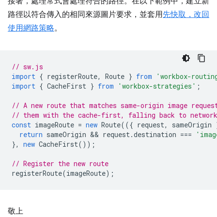
接著，處理常式會處理符合的路徑。在以下範例中，建立新
路徑以符合傳入的相同來源圖片要求，並套用
先快取，改回
使用網路策略
。
// sw.js
import
{
registerRoute
,
Route
}
from
'workbox-routin
import
{
CacheFirst
}
from
'workbox-strategies'
;
// A new route that matches same-origin image reques
// them with the cache-first, falling back to networ
const
imageRoute
=
new
Route
(({
request
,
sameOrigin
return
sameOrigin
 && 
request
.
destination
===
'imag
},
new
CacheFirst
());
// Register the new route
registerRoute
(
imageRoute
);
敬上