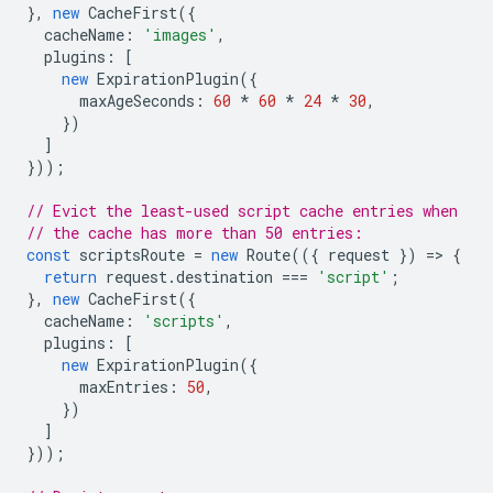
},
new
CacheFirst
({
cacheName
:
'images'
,
plugins
:
[
new
ExpirationPlugin
({
maxAgeSeconds
:
60
*
60
*
24
*
30
,
})
]
}));
// Evict the least-used script cache entries when
// the cache has more than 50 entries:
const
scriptsRoute
=
new
Route
(({
request
})
=
>
{
return
request
.
destination
===
'script'
;
},
new
CacheFirst
({
cacheName
:
'scripts'
,
plugins
:
[
new
ExpirationPlugin
({
maxEntries
:
50
,
})
]
}));