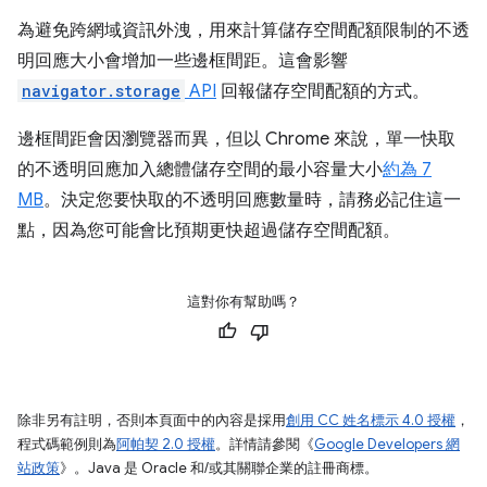
為避免跨網域資訊外洩，用來計算儲存空間配額限制的不透
明回應大小會增加一些邊框間距。這會影響
navigator.storage
API
回報儲存空間配額的方式。
邊框間距會因瀏覽器而異，但以 Chrome 來說，單一快取
的不透明回應加入總體儲存空間的最小容量大小
約為 7
MB
。決定您要快取的不透明回應數量時，請務必記住這一
點，因為您可能會比預期更快超過儲存空間配額。
這對你有幫助嗎？
除非另有註明，否則本頁面中的內容是採用
創用 CC 姓名標示 4.0 授權
，
程式碼範例則為
阿帕契 2.0 授權
。詳情請參閱《
Google Developers 網
站政策
》。Java 是 Oracle 和/或其關聯企業的註冊商標。