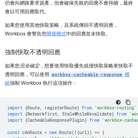
仍會向網路要求資產，但會確保失敗的回應不會持續，最終
會以可用回應取代。
如果您使用其他快取策略，且系統傳回不透明回應，
Workbox 會警告您
開發模式
中的回應並未快取。
強制快取不透明回應
如果您
完全確定
，想要使用快取優先或僅快取策略來快取不
透明回應，可以使用
workbox-cacheable-response
模
組
強制 Workbox 執行這項操作：
import
{
Route
,
registerRoute
}
from
'workbox-routing'
import
{
NetworkFirst
,
StaleWhileRevalidate
}
from
'wo
import
{
CacheableResponsePlugin
}
from
'workbox-cache
const
cdnRoute
=
new
Route
(({
url
})
=
>
{