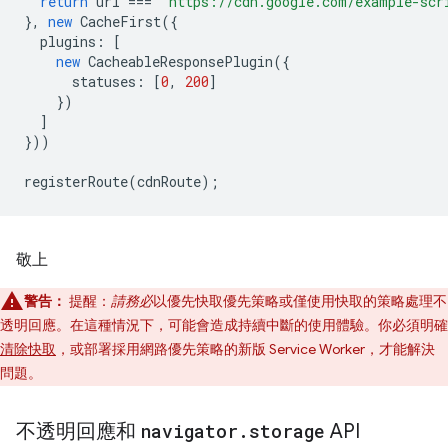
return
url
===
'https://cdn.google.com/example-scr
},
new
CacheFirst
({
plugins
:
[
new
CacheableResponsePlugin
({
statuses
:
[
0
,
200
]
})
]
}))
registerRoute
(
cdnRoute
);
敬上
警告：
提醒：
請務必
以優先快取優先策略或僅使用快取的策略處理不
透明回應。在這種情況下，可能會造成持續中斷的使用體驗。你必須明確
清除快取
，或部署採用網路優先策略的新版 Service Worker，才能解決
問題。
不透明回應和
navigator
.
storage
API