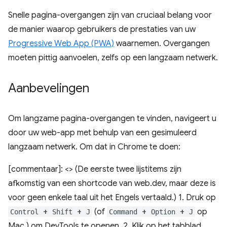
Snelle pagina-overgangen zijn van cruciaal belang voor
de manier waarop gebruikers de prestaties van uw
Progressive Web App (PWA)
waarnemen. Overgangen
moeten pittig aanvoelen, zelfs op een langzaam netwerk.
Aanbevelingen
Om langzame pagina-overgangen te vinden, navigeert u
door uw web-app met behulp van een gesimuleerd
langzaam netwerk. Om dat in Chrome te doen:
[commentaar]: <> (De eerste twee lijstitems zijn
afkomstig van een shortcode van web.dev, maar deze is
voor geen enkele taal uit het Engels vertaald.) 1. Druk op
+
+
(of
+
+
op
Control
Shift
J
Command
Option
J
Mac ) om DevTools te openen. 2. Klik op het tabblad