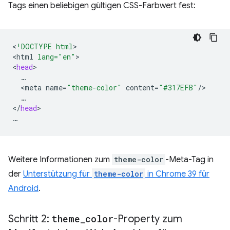
Tags einen beliebigen gültigen CSS-Farbwert fest:
<
!DOCTYPE html
>

<
html
lang="en"
>

<
head
<
meta
name
=
"theme-color"
content
=
"#317EFB"
/
…

<
/
head
>

Weitere Informationen zum
theme-color
-Meta-Tag in
der
Unterstützung für
theme-color
in Chrome 39 für
Android
.
Schritt 2:
theme
_
color
-Property zum