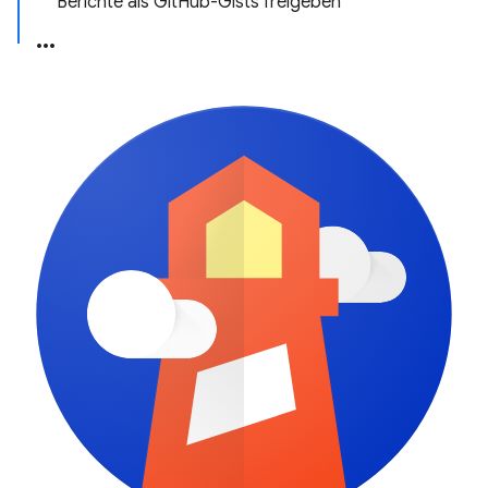
Berichte als GitHub-Gists freigeben