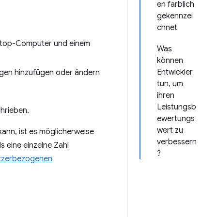
en farblich
gekennzei
chnet
esktop-Computer und einem
Was
können
Entwickler
agen hinzufügen oder ändern
tun, um
ihren
Leistungsb
chrieben.
ewertungs
wert zu
ann, ist es möglicherweise
verbessern
ls eine einzelne Zahl
?
tzerbezogenen