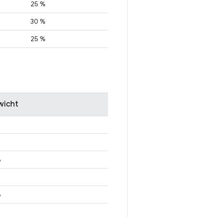
25 %
30 %
25 %
icht
%
%
%
%
%