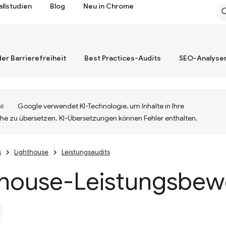
allstudien
Blog
Neu in Chrome
er Barrierefreiheit
Best Practices-Audits
SEO-Analyse
Google verwendet KI-Technologie, um Inhalte in Ihre
he zu übersetzen. KI-Übersetzungen können Fehler enthalten.
s
Lighthouse
Leistungsaudits
thouse-Leistungsbew