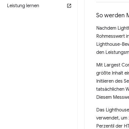
Leistung lernen
So werden M
Nachdem Lightho
Rohmesswert in 
Lighthouse-Bewe
den Leistungsm
Mit Largest Con
größte Inhalt e
Initiieren des 
tatsächlichen W
Diesem Messwer
Das Lighthouse
verwendet, um 
Perzentil der H