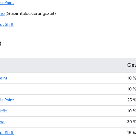
ul Paint
ime
(Gesamtblockierungszeit)
t Shift
8
Gew
Paint
10 
10 
ul Paint
25 
ität
10 
ime
30 
t Shift
15 %