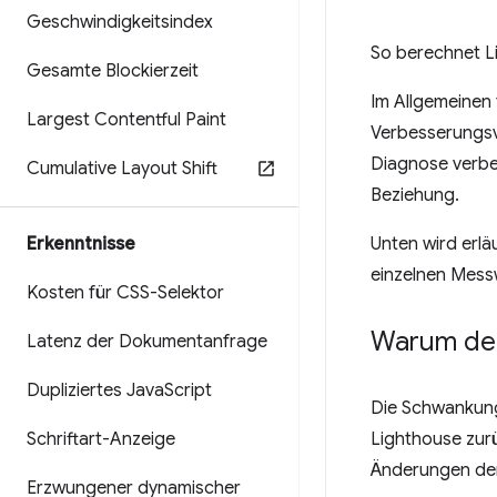
Geschwindigkeitsindex
So berechnet L
Gesamte Blockierzeit
Im Allgemeinen
Largest Contentful Paint
Verbesserungsv
Diagnose verbes
Cumulative Layout Shift
Beziehung.
Erkenntnisse
Unten wird erlä
einzelnen Mess
Kosten für CSS-Selektor
Warum de
Latenz der Dokumentanfrage
Dupliziertes Java
Script
Die Schwankung
Schriftart-Anzeige
Lighthouse zur
Änderungen der
Erzwungener dynamischer