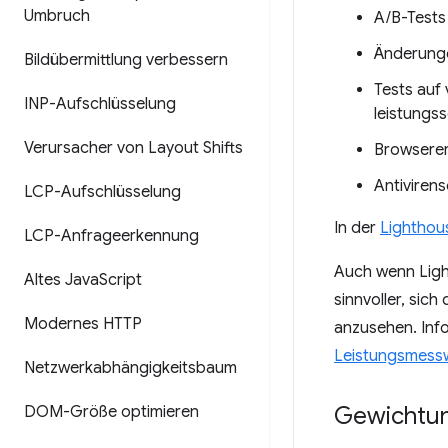
Umbruch
A/B-Tests
Änderunge
Bildübermittlung verbessern
Tests auf
INP-Aufschlüsselung
leistung
Verursacher von Layout Shifts
Browserer
Antiviren
LCP-Aufschlüsselung
In der
Lighthous
LCP-Anfrageerkennung
Auch wenn Light
Altes Java
Script
sinnvoller, sich
Modernes HTTP
anzusehen. Inf
Leistungsmess
Netzwerkabhängigkeitsbaum
Gewichtun
DOM-Größe optimieren