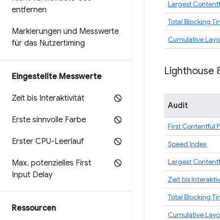
Largest Contentf
entfernen
Total Blocking T
Markierungen und Messwerte
Cumulative Layou
für das Nutzertiming
Lighthouse 
Eingestellte Messwerte
Zeit bis Interaktivität
Audit
Erste sinnvolle Farbe
First Contentful 
Erster CPU-Leerlauf
Speed Index
Largest Contentf
Max
.
potenzielles First
Input Delay
Zeit bis Interaktiv
Total Blocking T
Ressourcen
Cumulative Layou