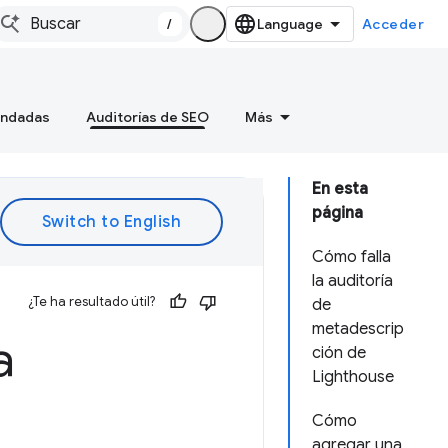
/
Acceder
endadas
Auditorías de SEO
Más
En esta
página
Cómo falla
la auditoría
¿Te ha resultado útil?
de
metadescrip
a
ción de
Lighthouse
Cómo
agregar una