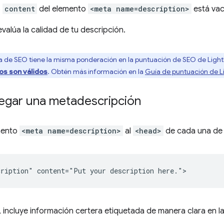
o
content
del elemento
<meta name=description>
está vac
valúa la calidad de tu descripción.
 de SEO tiene la misma ponderación en la puntuación de SEO de Light
os son válidos
. Obtén más información en la
Guía de puntuación de L
gar una metadescripción
mento
<meta name=description>
al
<head>
de cada una de 
 incluye información certera etiquetada de manera clara en l