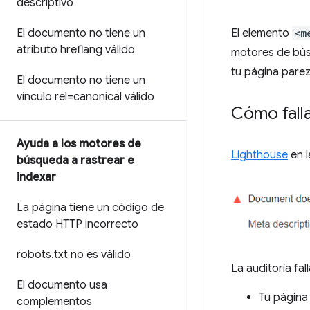
descriptivo
El documento no tiene un
El elemento
<m
atributo hreflang válido
motores de búsq
tu página pare
El documento no tiene un
vínculo rel=canonical válido
Cómo falla
Ayuda a los motores de
Lighthouse
en l
búsqueda a rastrear e
indexar
La página tiene un código de
estado HTTP incorrecto
robots
.
txt no es válido
La auditoría fal
El documento usa
Tu página
complementos