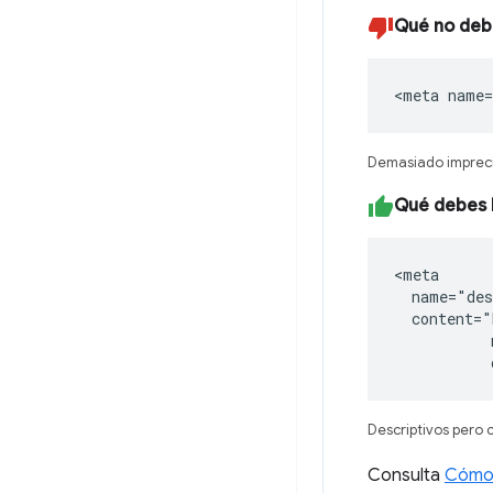
Qué no deb
<meta name=
Demasiado impreci
Qué debes 
<meta

  name="des
  content="
           
           
Descriptivos pero 
Consulta
Cómo 