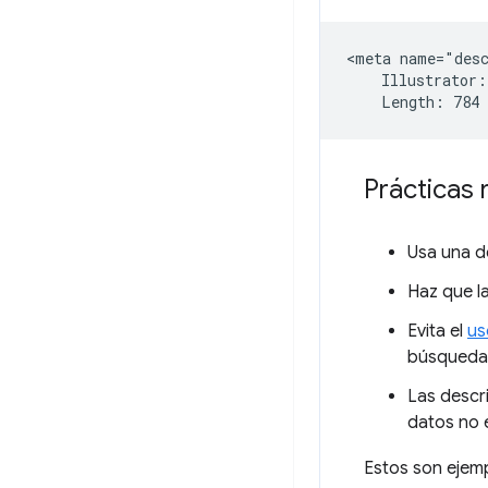
<meta name="desc
    Illustrator:
Prácticas
Usa una d
Haz que l
Evita el
us
búsqueda
Las descr
datos no 
Estos son ejem