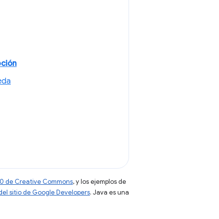
pción
eda
 4.0 de Creative Commons
, y los ejemplos de
 del sitio de Google Developers
. Java es una