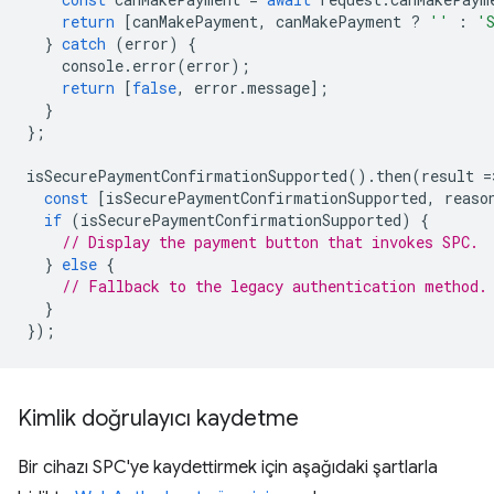
return
[
canMakePayment
,
canMakePayment
?
''
:
'
}
catch
(
error
)
{
console
.
error
(
error
);
return
[
false
,
error
.
message
];
}
};
isSecurePaymentConfirmationSupported
().
then
(
result
=
const
[
isSecurePaymentConfirmationSupported
,
reaso
if
(
isSecurePaymentConfirmationSupported
)
{
// Display the payment button that invokes SPC.
}
else
{
// Fallback to the legacy authentication method.
}
});
Kimlik doğrulayıcı kaydetme
Bir cihazı SPC'ye kaydettirmek için aşağıdaki şartlarla