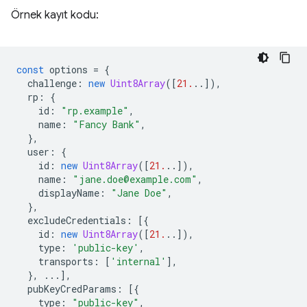
Örnek kayıt kodu:
const
options
=
{
challenge
:
new
Uint8Array
([
21.
..]),
rp
:
{
id
:
"rp.example"
,
name
:
"Fancy Bank"
,
},
user
:
{
id
:
new
Uint8Array
([
21.
..]),
name
:
"jane.doe@example.com"
,
displayName
:
"Jane Doe"
,
},
excludeCredentials
:
[{
id
:
new
Uint8Array
([
21.
..]),
type
:
'public-key'
,
transports
:
[
'internal'
],
},
...],
pubKeyCredParams
:
[{
type
:
"public-key"
,