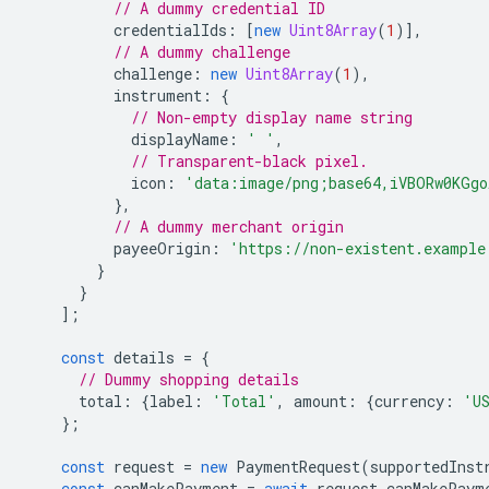
// A dummy credential ID
credentialIds
:
[
new
Uint8Array
(
1
)],
// A dummy challenge
challenge
:
new
Uint8Array
(
1
),
instrument
:
{
// Non-empty display name string
displayName
:
' '
,
// Transparent-black pixel.
icon
:
'data:image/png;base64,iVBORw0KGgo
},
// A dummy merchant origin
payeeOrigin
:
'https://non-existent.example
}
}
];
const
details
=
{
// Dummy shopping details
total
:
{
label
:
'Total'
,
amount
:
{
currency
:
'U
};
const
request
=
new
PaymentRequest
(
supportedInst
const
canMakePayment
=
await
request
.
canMakePaym