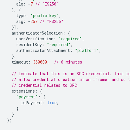
alg
:
-
7
// "ES256"
},
{
type
:
"public-key"
,
alg
:
-
257
// "RS256"
}],
authenticatorSelection
:
{
userVerification
:
"required"
,
residentKey
:
"required"
,
authenticatorAttachment
:
"platform"
,
},
timeout
:
360000
,
// 6 minutes
// Indicate that this is an SPC credential. This i
// allow credential creation in an iframe, and so 
// credential relates to SPC.
extensions
:
{
"payment"
:
{
isPayment
:
true
,
}
}
};