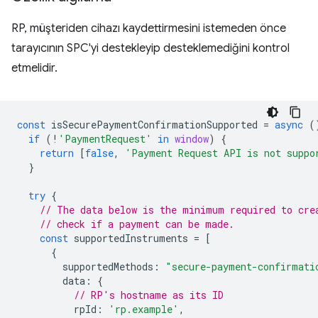
RP, müşteriden cihazı kaydettirmesini istemeden önce
tarayıcının SPC'yi destekleyip desteklemediğini kontrol
etmelidir.
const
isSecurePaymentConfirmationSupported
=
async
(
if
(
!
'PaymentRequest'
in
window
)
{
return
[
false
,
'Payment Request API is not suppo
}
try
{
// The data below is the minimum required to cre
// check if a payment can be made.
const
supportedInstruments
=
[
{
supportedMethods
:
"secure-payment-confirmati
data
:
{
// RP's hostname as its ID
rpId
:
'rp.example'
,