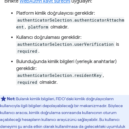
birlikte
WebAuthn kayıt sürecini
uygulayın:
Platform kimlik doğrulayıcısı gereklidir:
authenticatorSelection.authenticatorAttachm
ent
,
platform
olmalıdır.
Kullanıcı doğrulaması gereklidir:
authenticatorSelection.userVerification
is
required
.
Bulunduğunda kimlik bilgileri (yerleşik anahtarlar)
gereklidir:
authenticatorSelection.residentKey
,
required
olmalıdır.
Not:
Bulanık kimlik bilgileri, FIDO'daki kimlik doğrulayıcıların
kullanıcıyla ilgili bilgileri depolayabileceği bir mekanizmadır. Böylece
kullanıcı aracısı, kimlik doğrulama sonrasında kullanıcının oturum
açabileceği hesapların kullanıcı arayüzünü sağlayabilir. Bu kullanıcı
deneyimi şu anda etkin olarak kullanılmasa da gelecekteki uyumluluk