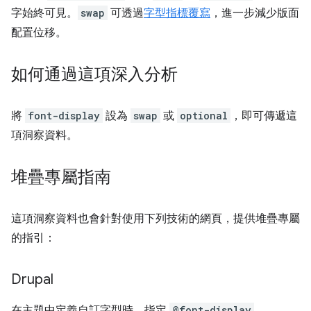
字始終可見。
swap
可透過
字型指標覆寫
，進一步減少版面
配置位移。
如何通過這項深入分析
將
font-display
設為
swap
或
optional
，即可傳遞這
項洞察資料。
堆疊專屬指南
這項洞察資料也會針對使用下列技術的網頁，提供堆疊專屬
的指引：
Drupal
在主題中定義自訂字型時，指定
@font-display
。