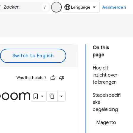
/
Aanmelden
On this
page
Hoe dit
inzicht over
Was this helpful?
te brengen
sboom
Stapelspecifi
eke
begeleiding
Magento