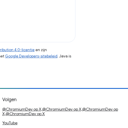
ibution 4.0-licentie
en zijn
het
Google Developers-sitebeleid
. Java is
Volgen
@ChromiumDev op X,@ChromiumDev op X,@ChromiumDev op
X,@ChromiumDev op X
YouTube