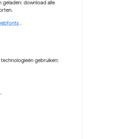
n geladen: download alle
orten.
ebfonts
.
de technologieën gebruiken:
.