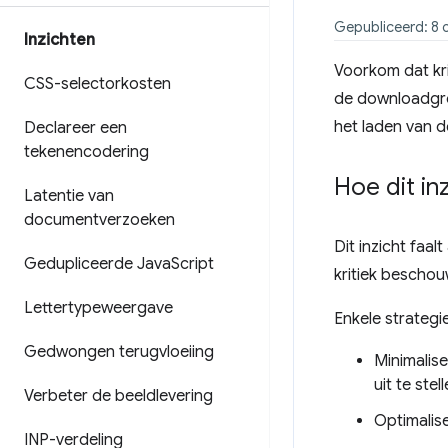
Gepubliceerd: 8 
Inzichten
Voorkom dat kr
CSS-selectorkosten
de downloadgro
het laden van d
Declareer een
tekenencodering
Hoe dit in
Latentie van
documentverzoeken
Dit inzicht faal
Gedupliceerde Java
Script
kritiek beschou
Lettertypeweergave
Enkele strategi
Gedwongen terugvloeiing
Minimalise
uit te ste
Verbeter de beeldlevering
Optimalise
INP-verdeling