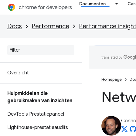
Documenten
Cas
Docs
Performance
Performance insigh
Overzicht
Homepage
Do
Netw
Hulpmiddelen die
gebruikmaken van inzichten
Dev
Tools Prestatiepaneel
Connor
Lighthouse-prestatieaudits