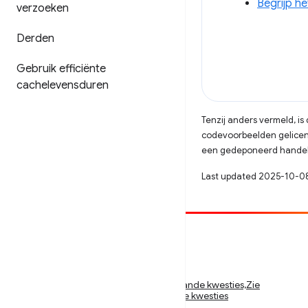
Begrijp he
verzoeken
Derden
Gebruik efficiënte
cachelevensduren
Tenzij anders vermeld, i
codevoorbeelden gelicen
een gedeponeerd handels
Last updated 2025-10-0
Bijdragen
Meld een bug
Zie openstaande kwesties,Zie openstaande kwesties,Zie
openstaande kwesties,Zie openstaande kwesties