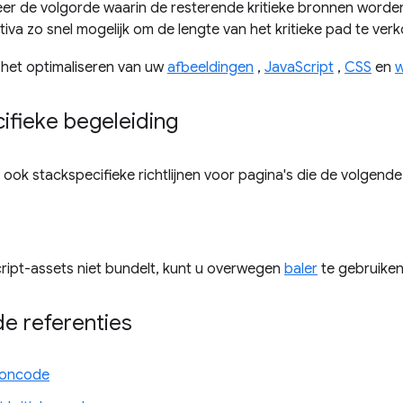
eer de volgorde waarin de resterende kritieke bronnen worde
ctiva zo snel mogelijk om de lengte van het kritieke pad te verk
 het optimaliseren van uw
afbeeldingen
,
JavaScript
,
CSS
en
w
ifieke begeleiding
dt ook stackspecifieke richtlijnen voor pagina's die de volgen
ript-assets niet bundelt, kunt u overwegen
baler
te gebruiken
e referenties
roncode