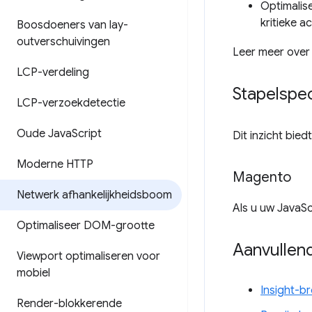
Optimalis
kritieke a
Boosdoeners van lay-
outverschuivingen
Leer meer over
LCP-verdeling
Stapelspec
LCP-verzoekdetectie
Oude Java
Script
Dit inzicht bie
Moderne HTTP
Magento
Netwerk afhankelijkheidsboom
Als u uw JavaSc
Optimaliseer DOM-grootte
Aanvullend
Viewport optimaliseren voor
mobiel
Insight-b
Render-blokkerende