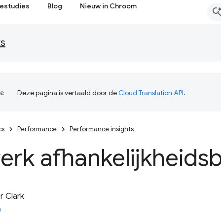
estudies
Blog
Nieuw in Chroom
ts
Deze pagina is vertaald door de
Cloud Translation API
.
cs
Performance
Performance insights
erk afhankelijkheid
 Clark