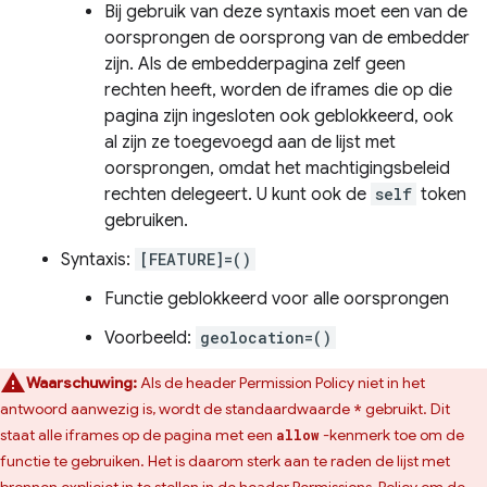
Bij gebruik van deze syntaxis moet een van de
oorsprongen de oorsprong van de embedder
zijn. Als de embedderpagina zelf geen
rechten heeft, worden de iframes die op die
pagina zijn ingesloten ook geblokkeerd, ook
al zijn ze toegevoegd aan de lijst met
oorsprongen, omdat het machtigingsbeleid
rechten delegeert. U kunt ook de
self
token
gebruiken.
Syntaxis:
[FEATURE]=()
Functie geblokkeerd voor alle oorsprongen
Voorbeeld:
geolocation=()
Waarschuwing:
Als de header Permission Policy niet in het
antwoord aanwezig is, wordt de standaardwaarde
gebruikt. Dit
*
staat alle iframes op de pagina met een
-kenmerk toe om de
allow
functie te gebruiken. Het is daarom sterk aan te raden de lijst met
bronnen expliciet in te stellen in de header Permissions-Policy om de