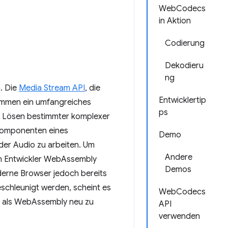
WebCodecs
in Aktion
Codierung
Dekodieru
ng
. Die
Media Stream API
, die
Entwicklertip
ammen ein umfangreiches
ps
m Lösen bestimmter komplexer
Komponenten eines
Demo
er Audio zu arbeiten. Um
Andere
en Entwickler WebAssembly
Demos
erne Browser jedoch bereits
eschleunigt werden, scheint es
WebCodecs
e als WebAssembly neu zu
API
verwenden