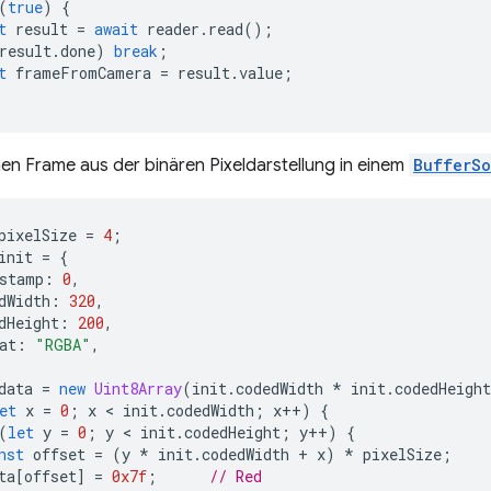
(
true
)
{
t
result
=
await
reader
.
read
();
result
.
done
)
break
;
t
frameFromCamera
=
result
.
value
;
inen Frame aus der binären Pixeldarstellung in einem
BufferSo
pixelSize
=
4
;
init
=
{
stamp
:
0
,
dWidth
:
320
,
dHeight
:
200
,
at
:
"RGBA"
,
data
=
new
Uint8Array
(
init
.
codedWidth
*
init
.
codedHeight
et
x
=
0
;
x
 < 
init
.
codedWidth
;
x
++
)
{
(
let
y
=
0
;
y
 < 
init
.
codedHeight
;
y
++
)
{
nst
offset
=
(
y
*
init
.
codedWidth
+
x
)
*
pixelSize
;
ta
[
offset
]
=
0x7f
;
// Red