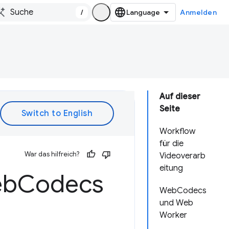
/
Anmelden
Auf dieser
Seite
Workflow
für die
War das hilfreich?
Videoverarb
eitung
eb
Codecs
WebCodecs
und Web
Worker