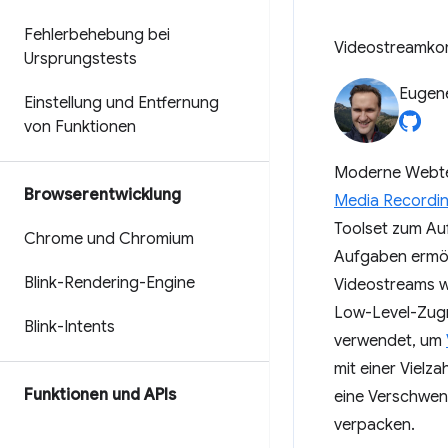
Fehlerbehebung bei
Videostreamko
Ursprungstests
Eugen
Einstellung und Entfernung
von Funktionen
Moderne Webtech
Browserentwicklung
Media Recordin
Toolset zum Au
Chrome und Chromium
Aufgaben ermög
Blink-Rendering-Engine
Videostreams w
Low-Level-Zugr
Blink-Intents
verwendet, um
mit einer Vielz
Funktionen und APIs
eine Verschwen
verpacken.