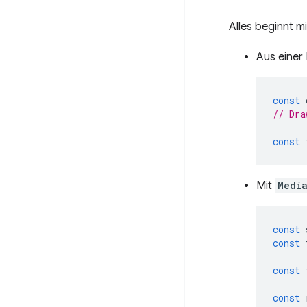
Alles beginnt m
Aus einer
const
// Dra
const
Mit
Medi
const
const
const
const