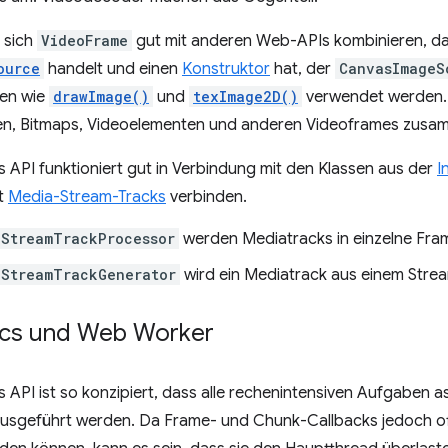
 sich
VideoFrame
gut mit anderen Web-APIs kombinieren, da 
ource
handelt und einen
Konstruktor
hat, der
CanvasImageS
nen wie
drawImage()
und
texImage2D()
verwendet werden. 
en, Bitmaps, Videoelementen und anderen Videoframes zusa
API funktioniert gut in Verbindung mit den Klassen aus der
I
t
Media-Stream-Tracks
verbinden.
aStreamTrackProcessor
werden Mediatracks in einzelne Fram
aStreamTrackGenerator
wird ein Mediatrack aus einem Strea
cs und Web Worker
API ist so konzipiert, dass alle rechenintensiven Aufgaben 
usgeführt werden. Da Frame- und Chunk-Callbacks jedoch o