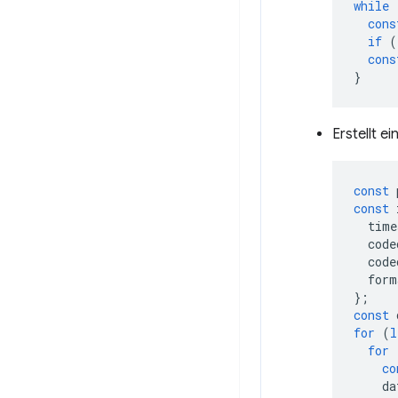
while
cons
if
(
cons
}
Erstellt e
const
const
time
code
code
form
};
const
for
(
l
for
co
da