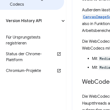
Codecs
Außerdem lässt
CanvasImageS
Version History API
also in Funktio
Arbeitsbereich
Für Ursprungstests
Die WebCodecs 
registrieren
WebCodecs mi
Status der Chrome-
Mit
Medi
Plattform
Mit
Medi
Chromium-Projekte
Web
Code
Die WebCodecs 
Hauptthreads a