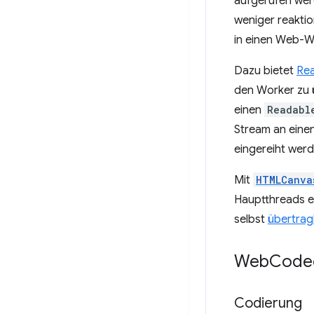
aufgerufen wer
weniger reaktio
in einen Web-W
Dazu bietet
Re
den Worker zu 
einen
Readabl
Stream an eine
eingereiht werd
Mit
HTMLCanva
Hauptthreads er
selbst
übertrag
Web
Codec
Codierung