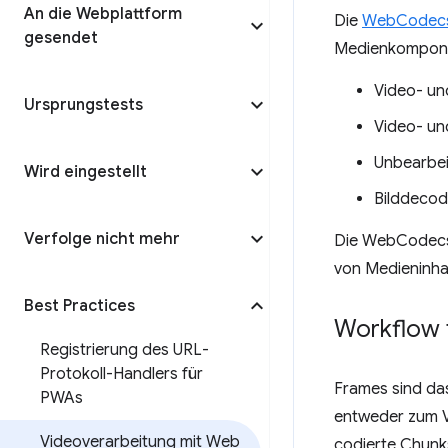
An die Webplattform
Die
WebCodecs
gesendet
Medienkomponen
Video- u
Ursprungstests
Video- un
Unbearbei
Wird eingestellt
Bilddecod
Verfolge nicht mehr
Die WebCodecs A
von Medieninhal
Best Practices
Workflow 
Registrierung des URL-
Protokoll-Handlers für
Frames sind da
PWAs
entweder zum V
Videoverarbeitung mit Web
codierte Chunk