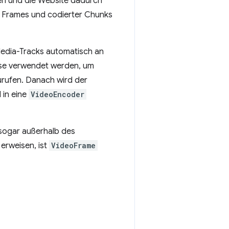
en und die Website dadurch
er Frames und codierter Chunks
 Media-Tracks automatisch an
ise verwendet werden, um
rufen. Danach wird der
 in eine
VideoEncoder
sogar außerhalb des
erweisen, ist
VideoFrame