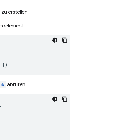
 zu erstellen.
deoelement.
});
ck
abrufen
;