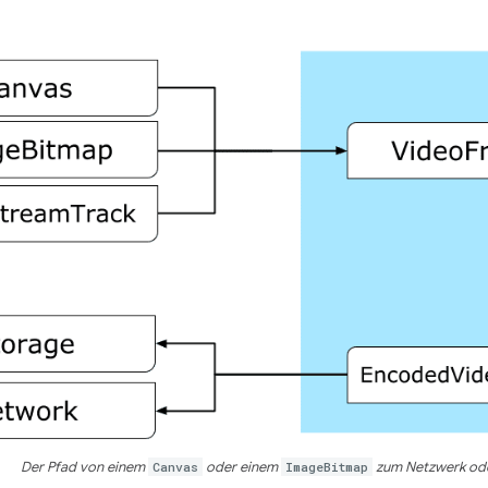
Der Pfad von einem
Canvas
oder einem
ImageBitmap
zum Netzwerk ode