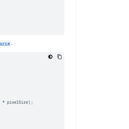
urce
.
*
pixelSize
);