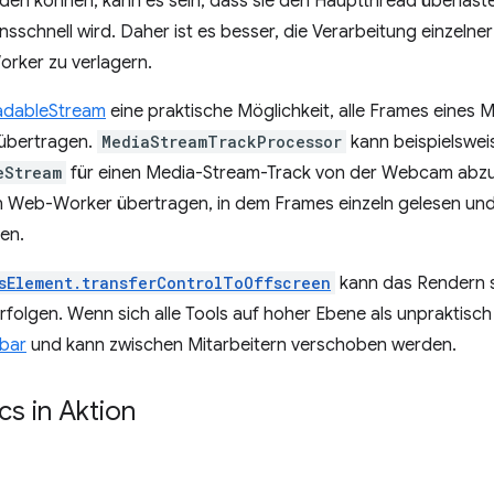
den können, kann es sein, dass sie den Hauptthread überlast
nsschnell wird. Daher ist es besser, die Verarbeitung einzeln
orker zu verlagern.
adableStream
eine praktische Möglichkeit, alle Frames eines
übertragen.
MediaStreamTrackProcessor
kann beispielswe
eStream
für einen Media-Stream-Track von der Webcam abzu
n Web-Worker übertragen, in dem Frames einzeln gelesen und
en.
sElement.transferControlToOffscreen
kann das Rendern 
folgen. Wenn sich alle Tools auf hoher Ebene als unpraktisch 
bar
und kann zwischen Mitarbeitern verschoben werden.
s in Aktion