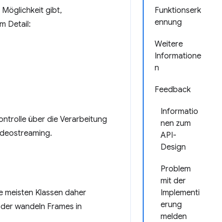
 Möglichkeit gibt,
Funktionserk
ennung
m Detail:
Weitere
Informatione
n
Feedback
Informatio
ntrolle über die Verarbeitung
nen zum
ideostreaming.
API-
Design
Problem
mit der
e meisten Klassen daher
Implementi
erung
oder wandeln Frames in
melden