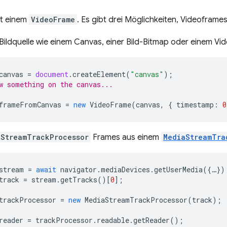
it einem
VideoFrame
. Es gibt drei Möglichkeiten, Videoframes
 Bildquelle wie einem Canvas, einer Bild-Bitmap oder einem Vi
canvas
=
document
.
createElement
(
"canvas"
);
w something on the canvas...
frameFromCanvas
=
new
VideoFrame
(
canvas
,
{
timestamp
:
0
aStreamTrackProcessor
Frames aus einem
MediaStreamTra
stream
=
await
navigator
.
mediaDevices
.
getUserMedia
({
…
})
track
=
stream
.
getTracks
()[
0
];
trackProcessor
=
new
MediaStreamTrackProcessor
(
track
);
reader
=
trackProcessor
.
readable
.
getReader
();