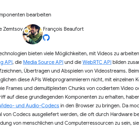
mponenten bearbeiten
e Zemtsov
François Beaufort
nologien bieten viele Möglichkeiten, mit Videos zu arbeiten
g API
, die
Media Source API
und die
WebRTC API
bilden zus
fzeichnen, Übertragen und Abspielen von Videostreams. Bei
lichen diese APIs Webprogrammierern nicht, mit einzelnen 
ie Frames und demultiplexten Chunks von codiertem Video od
iff auf diese grundlegenden Komponenten zu erhalten, hab
Video- und Audio-Codecs
in den Browser zu bringen. Da mod
ahl von Codecs ausgeliefert werden, die oft durch Hardware b
dung von menschlichen und Computerressourcen zu sein, si