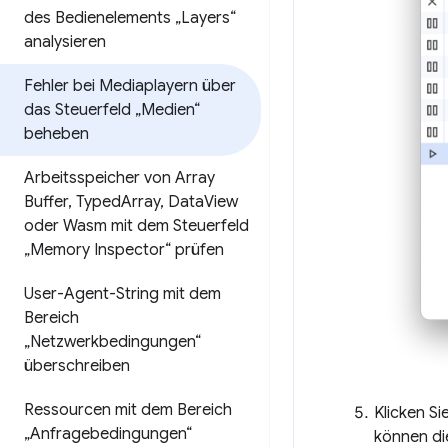
des Bedienelements „Layers“
analysieren
Fehler bei Mediaplayern über
das Steuerfeld „Medien“
beheben
Arbeitsspeicher von Array
Buffer
,
Typed
Array
,
Data
View
oder Wasm mit dem Steuerfeld
„Memory Inspector“ prüfen
User-Agent-String mit dem
Bereich
„Netzwerkbedingungen“
überschreiben
Ressourcen mit dem Bereich
Klicken S
„Anfragebedingungen“
können di