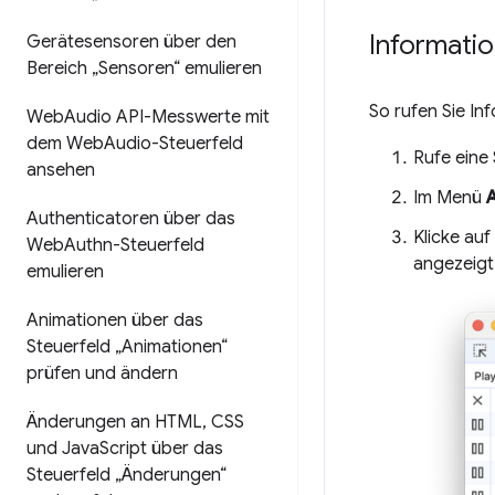
Informati
Gerätesensoren über den
Bereich „Sensoren“ emulieren
So rufen Sie In
Web
Audio API-Messwerte mit
dem Web
Audio-Steuerfeld
Rufe eine 
ansehen
Im Menü
Authenticatoren über das
Klicke auf
Web
Authn-Steuerfeld
angezeigt
emulieren
Animationen über das
Steuerfeld „Animationen“
prüfen und ändern
Änderungen an HTML
,
CSS
und Java
Script über das
Steuerfeld „Änderungen“