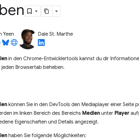
ben
n Yeen
Dale St. Marthe
ien
in den Chrome-Entwicklertools kannst du dir Information
r jeden Browsertab beheben.
ien
können Sie in den DevTools den Mediaplayer einer Seite p
rden im linken Bereich des Bereichs
Medien
unter
Player
aufg
edene Eigenschaften und Details angezeigt.
ien
haben Sie folgende Möglichkeiten: