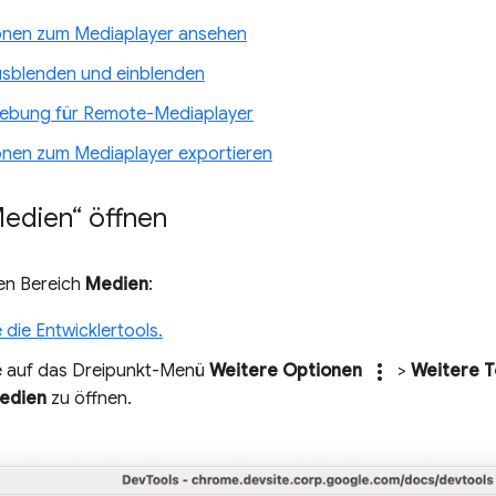
onen zum Mediaplayer ansehen
sblenden und einblenden
ebung für Remote-Mediaplayer
onen zum Mediaplayer exportieren
Medien“ öffnen
den Bereich
Medien
:
 die Entwicklertools.
more_vert
ie auf das Dreipunkt-Menü
Weitere Optionen
>
Weitere T
edien
zu öffnen.