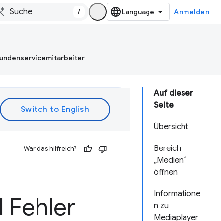
/
Anmelden
Kundenservicemitarbeiter
Auf dieser
Seite
Übersicht
Bereich
War das hilfreich?
„Medien“
öffnen
Informatione
 Fehler
n zu
Mediaplayer