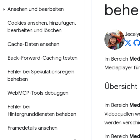
behe
Ansehen und bearbeiten
Cookies ansehen
,
hinzufügen
,
bearbeiten und löschen
Jecely
Cache-Daten ansehen
Back-Forward-Caching testen
Im Bereich
Med
Mediaplayer fü
Fehler bei Spekulationsregeln
beheben
Übersicht
Web
MCP-Tools debuggen
Im Bereich
Med
Fehler bei
Videoquellen we
Hintergrunddiensten beheben
werden verschi
Framedetails ansehen
Im Bereich
Med