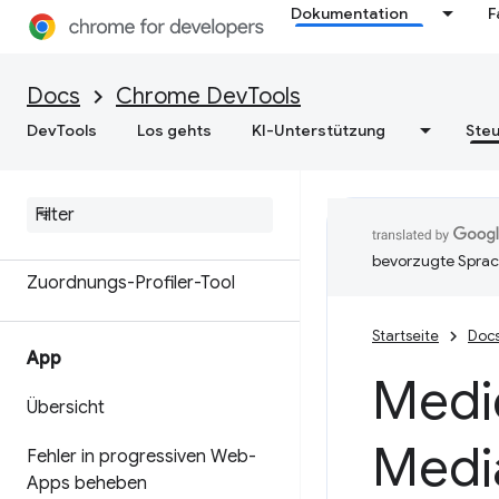
Dokumentation
F
Arbeitsspeicher
Übersicht
Docs
Chrome DevTools
DevTools
Los gehts
KI-Unterstützung
Steu
Speicherterminologie
Speicherprobleme beheben
Heap-Snapshots aufzeichnen
bevorzugte Sprac
Zuordnungs-Profiler-Tool
Startseite
Doc
App
Medi
Übersicht
Medi
Fehler in progressiven Web-
Apps beheben