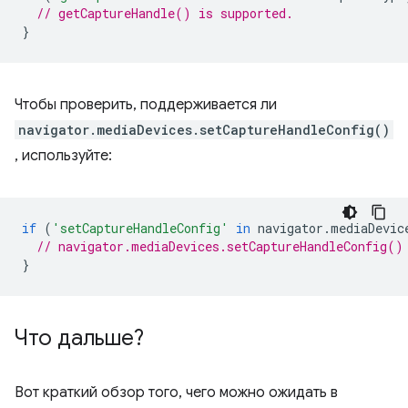
// getCaptureHandle() is supported.
}
Чтобы проверить, поддерживается ли
navigator.mediaDevices.setCaptureHandleConfig()
, используйте:
if
(
'setCaptureHandleConfig'
in
navigator
.
mediaDevic
// navigator.mediaDevices.setCaptureHandleConfig()
}
Что дальше?
Вот краткий обзор того, чего можно ожидать в