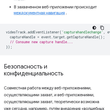
В захваченном веб-приложении происходит
междокументная навигация
.
videoTrack
.
addEventListener
(
'capturehandlechange'
,
e
captureHandle
=
event
.
target
.
getCaptureHandle
();
// Consume new capture handle...
});
Безопасность и
конфиденциальность
Совместная работа между веб-приложениями,
осуществляющими захват, и веб-приложениями,
осуществляющими захват, теоретически возможна
уже сегодня, например, путём внедрения «волшебных