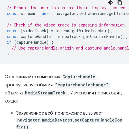
// Prompt the user to capture their display (screen,
const
stream
=
await
navigator
.
mediaDevices
.
getDispl
// Check if the video track is exposing information.
const
[
videoTrack
]
=
stream
.
getVideoTracks
();
const
captureHandle
=
videoTrack
.
getCaptureHandle
();
if
(
captureHandle
)
{
// Use captureHandle.origin and captureHandle.handl
}
Отслеживайте изменения
CaptureHandle
,
прослушивая события
"capturehandlechange"
объекта
MediaStreamTrack
. Изменения происходят,
когда:
Захваченное веб-приложение вызывает
navigator.mediaDevices.setCaptureHandleCon
fig()
.