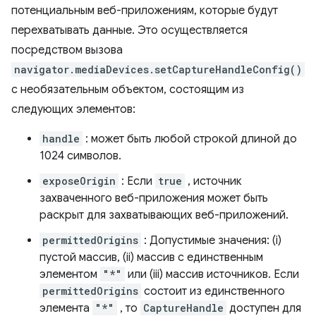
потенциальным веб-приложениям, которые будут
перехватывать данные. Это осуществляется
посредством вызова
navigator.mediaDevices.setCaptureHandleConfig()
с необязательным объектом, состоящим из
следующих элементов:
handle
: может быть любой строкой длиной до
1024 символов.
exposeOrigin
: Если
true
, источник
захваченного веб-приложения может быть
раскрыт для захватывающих веб-приложений.
permittedOrigins
: Допустимые значения: (i)
пустой массив, (ii) массив с единственным
элементом
"*"
или (iii) массив источников. Если
permittedOrigins
состоит из единственного
элемента
"*"
, то
CaptureHandle
доступен для