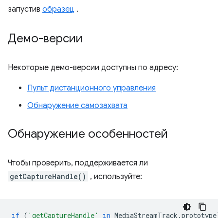
запустив
образец
.
Демо-версии
Некоторые демо-версии доступны по адресу:
Пульт дистанционного управления
Обнаружение самозахвата
Обнаружение особенностей
Чтобы проверить, поддерживается ли
getCaptureHandle()
, используйте:
if
(
'getCaptureHandle'
in
MediaStreamTrack
.
prototype