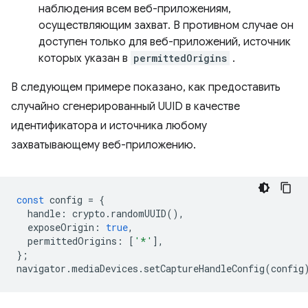
наблюдения всем веб-приложениям,
осуществляющим захват. В противном случае он
доступен только для веб-приложений, источник
которых указан в
permittedOrigins
.
В следующем примере показано, как предоставить
случайно сгенерированный UUID в качестве
идентификатора и источника любому
захватывающему веб-приложению.
const
config
=
{
handle
:
crypto
.
randomUUID
(),
exposeOrigin
:
true
,
permittedOrigins
:
[
'*'
],
};
navigator
.
mediaDevices
.
setCaptureHandleConfig
(
config