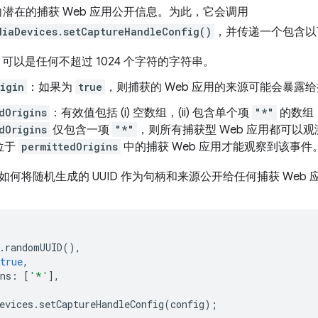
向潜在的捕获 Web 应用公开信息。为此，它会调用
diaDevices.setCaptureHandleConfig()
，并传递一个包含以
：可以是任何不超过 1024 个字符的字符串。
igin
：如果为
true
，则捕获的 Web 应用的来源可能会暴露给捕
dOrigins
：有效值包括 (i) 空数组，(ii) 包含单个项
"*"
的数组，或
dOrigins
仅包含一项
"*"
，则所有捕获型 Web 应用都可以
位于
permittedOrigins
中的捕获 Web 应用才能观察到该事件
何将随机生成的 UUID 作为句柄和来源公开给任何捕获 Web 
.
randomUUID
(),
true
,
ns
:
[
'*'
],
evices
.
setCaptureHandleConfig
(
config
);