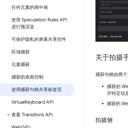
任何元素的画中画
使用 Speculation Rules API
进行预渲染
可保护隐私的屏幕共享控件
区域捕获
关于拍摄
元素捕获
捕获句柄由两个
捕获的表面控制
捕获的 W
使用捕获句柄共享标签页
开特定信
Virtual
Keyboard API
捕获的 W
查看 Transitions API
拍摄侧
Web
GPU