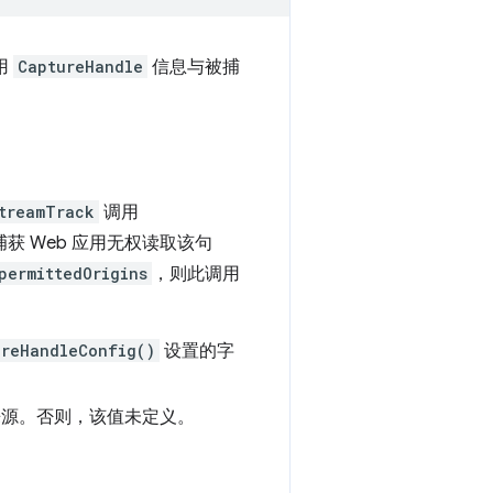
用
CaptureHandle
信息与被捕
treamTrack
调用
 Web 应用无权读取该句
permittedOrigins
，则此调用
ureHandleConfig()
设置的字
的来源。否则，该值未定义。