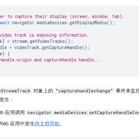
er to capture their display (screen, window, tab).
wait
navigator
.
mediaDevices
.
getDisplayMedia
();
video track is exposing information.
k
]
=
stream
.
getVideoTracks
();
dle
=
videoTrack
.
getCaptureHandle
();
e
)
{
Handle.origin and captureHandle.handle...
aStreamTrack
对象上的
"capturehandlechange"
事件来监
发生：
eb 应用调用
navigator.mediaDevices.setCaptureHandleCo
Web 应用中发生
跨文档导航
。