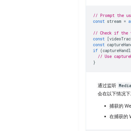
// Prompt the us
const
stream
=
a
// Check if the 
const
[
videoTrac
const
captureHan
if
(
captureHandl
// Use capture
}
通过监听
Medi
会在以下情况下
捕获的 W
在捕获的 