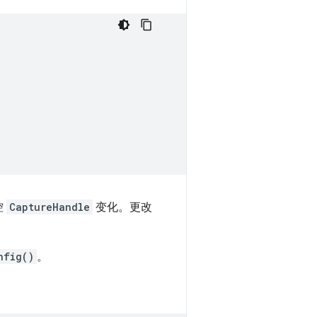
控
CaptureHandle
变化。更改
nfig()
。