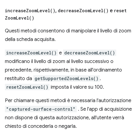
increase
Zoom
Level(
)
,
decrease
Zoom
Level(
)
e
reset
Zoom
Level(
)
Questi metodi consentono di manipolare il livello di zoom
della scheda acquisita.
increaseZoomLevel()
e
decreaseZoomLevel()
modificano il livello di zoom al livello successivo o
precedente, rispettivamente, in base all'ordinamento
restituito da
getSupportedZoomLevels()
.
resetZoomLevel()
imposta il valore su 100.
Per chiamare questi metodi è necessaria l'autorizzazione
"captured-surface-control"
. Se l'app di acquisizione
non dispone di questa autorizzazione, all'utente verrà
chiesto di concederla o negarla.