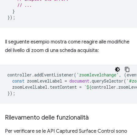
// ...
}
});
Il seguente esempio mostra come reagire alle modifiche
del livello di zoom di una scheda acquisita:
controller
.
addEventListener
(
'zoomlevelchange'
,
(
even
const
zoomLevelLabel
=
document
.
querySelector
(
'#zo
zoomLevelLabel
.
textContent
=
`
${
controller
.
zoomLev
});
Rilevamento delle funzionalità
Per verificare se le API Captured Surface Control sono