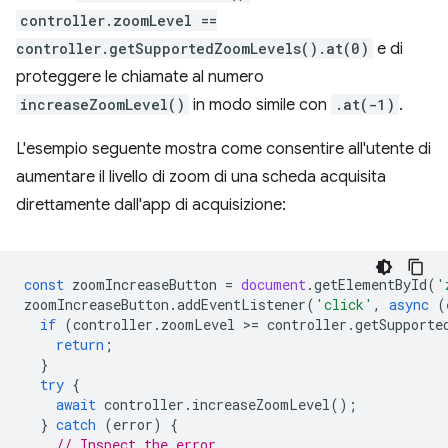
controller.zoomLevel ==
controller.getSupportedZoomLevels().at(0)
e di
proteggere le chiamate al numero
increaseZoomLevel()
in modo simile con
.at(-1)
.
L'esempio seguente mostra come consentire all'utente di
aumentare il livello di zoom di una scheda acquisita
direttamente dall'app di acquisizione:
const
zoomIncreaseButton
=
document
.
getElementById
(
'
zoomIncreaseButton
.
addEventListener
(
'click'
,
async
(
if
(
controller
.
zoomLevel
>
=
controller
.
getSupporte
return
;
}
try
{
await
controller
.
increaseZoomLevel
();
}
catch
(
error
)
{
// Inspect the error.