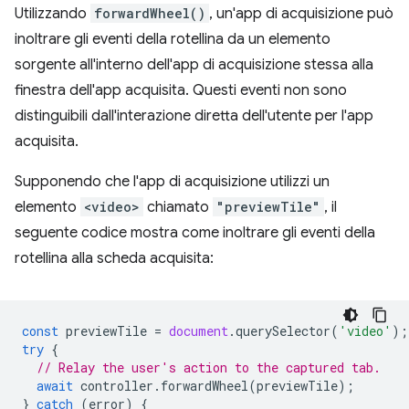
Utilizzando
forwardWheel()
, un'app di acquisizione può
inoltrare gli eventi della rotellina da un elemento
sorgente all'interno dell'app di acquisizione stessa alla
finestra dell'app acquisita. Questi eventi non sono
distinguibili dall'interazione diretta dell'utente per l'app
acquisita.
Supponendo che l'app di acquisizione utilizzi un
elemento
<video>
chiamato
"previewTile"
, il
seguente codice mostra come inoltrare gli eventi della
rotellina alla scheda acquisita:
const
previewTile
=
document
.
querySelector
(
'video'
);
try
{
// Relay the user's action to the captured tab.
await
controller
.
forwardWheel
(
previewTile
);
}
catch
(
error
)
{