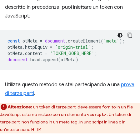
descritto in precedenza, puoi iniettare un token con
JavaScript:
const
otMeta
=
document
.
createElement
(
'meta'
);
otMeta
.
httpEquiv
=
'origin-trial'
;
otMeta
.
content
=
'TOKEN_GOES_HERE'
;
document
.
head
.
append
(
otMeta
);
Utilizza questo metodo se stai partecipando a una
prova
di terze parti
.
Attenzione:
un token di terze parti deve essere fornito in un file
JavaScript esterno incluso con un elemento
. Un token di
<script>
terze parti non funziona in un meta tag, in uno script in linea o in
un'intestazione HTTP.