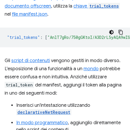
documento offscreen
, utilizza la
chiave
trial_tokens
nel
file manifest.json
.
"trial_tokens"
:
[
"AnlT7gRo/750gGKtoI/A3D2rL5yAQA9wI
Gli
script di contenuti
vengono gestiti in modo diverso.
L'esposizione di una funzionalità a un
mondo
potrebbe
essere confusa e non intuitiva. Anziché utilizzare
trial_token
del manifest, aggiungi il token alla pagina
in uno dei seguenti modi:
Inserisci un'intestazione utilizzando
declarativeNetRequest
In modo programmatico
, aggiungilo direttamente
nello script dei contenuti.