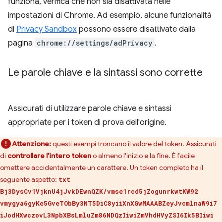
funziona, verifica che non sia disattivata nelle
impostazioni di Chrome. Ad esempio, alcune funzionalità
di
Privacy Sandbox
possono essere disattivate dalla
pagina
chrome://settings/adPrivacy
.
Le parole chiave e la sintassi sono corrette
Assicurati di utilizzare parole chiave e sintassi
appropriate per i token di prova dell'origine.
Attenzione:
questi esempi troncano il valore del token. Assicurati
di
controllare l'intero token
o almeno l'inizio e la fine. È facile
omettere accidentalmente un carattere. Un token completo ha il
seguente aspetto:
txt
Bj3DysCv1VjknU4jJvkDEwnQZK/vmse1rcd5jZogunrkwtKW92
vmygya6gyKe5GveTObBy3NT5DiC8yiiXnXGwMAAABZeyJvcmlnaW9i7
iJodHXwczovL3NpbXBsLmluZm86NDQzIiwiZmVhdHVyZSI6Ik5BIiwi