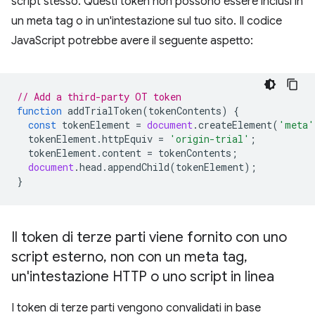
script stesso. Questi token non possono essere inclusi in
un meta tag o in un'intestazione sul tuo sito. Il codice
JavaScript potrebbe avere il seguente aspetto:
// Add a third-party OT token
function
addTrialToken
(
tokenContents
)
{
const
tokenElement
=
document
.
createElement
(
'meta'
tokenElement
.
httpEquiv
=
'origin-trial'
;
tokenElement
.
content
=
tokenContents
;
document
.
head
.
appendChild
(
tokenElement
);
}
Il token di terze parti viene fornito con uno
script esterno
,
non con un meta tag
,
un'intestazione HTTP o uno script in linea
I token di terze parti vengono convalidati in base