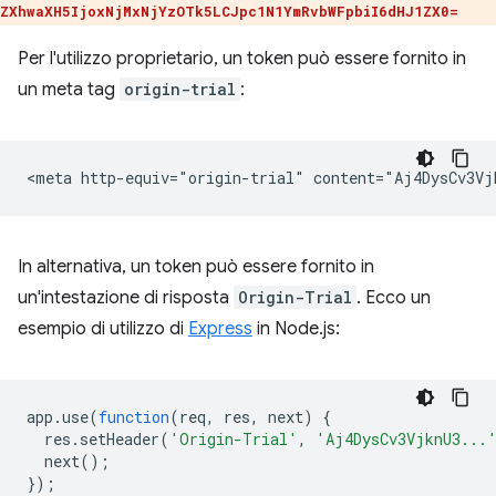
ZXhwaXH5IjoxNjMxNjYzOTk5LCJpc1N1YmRvbWFpbiI6dHJ1ZX0=
Per l'utilizzo proprietario, un token può essere fornito in
un meta tag
origin-trial
:
In alternativa, un token può essere fornito in
un'intestazione di risposta
Origin-Trial
. Ecco un
esempio di utilizzo di
Express
in Node.js:
app
.
use
(
function
(
req
,
res
,
next
)
{
res
.
setHeader
(
'Origin-Trial'
,
'Aj4DysCv3VjknU3...
next
();
});