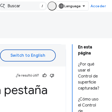
/
Acceder
En esta
página
¿Por qué
usar el
¿Te resultó útil?
Control de
superficie
a pestaña
capturada?
¿Cómo uso
el Control
de