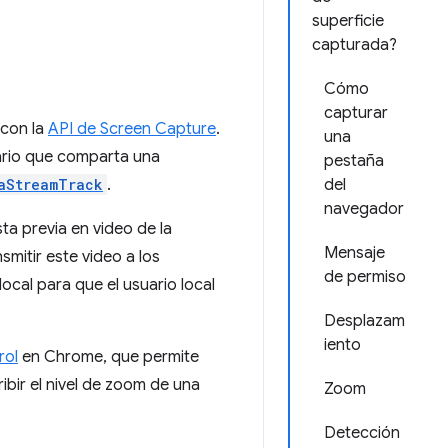
superficie
capturada?
Cómo
capturar
 con la
API de Screen Capture
.
una
uario que comparta una
pestaña
aStreamTrack
.
del
navegador
ta previa en video de la
Mensaje
mitir este video a los
de permiso
local para que el usuario local
Desplazam
iento
rol
en Chrome, que permite
bir el nivel de zoom de una
Zoom
Detección