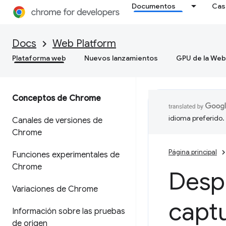
Documentos
Cas
Docs
Web Platform
Plataforma web
Nuevos lanzamientos
GPU de la Web
Conceptos de Chrome
idioma preferido.
Canales de versiones de
Chrome
Página principal
Funciones experimentales de
Chrome
Desp
Variaciones de Chrome
capt
Información sobre las pruebas
de origen