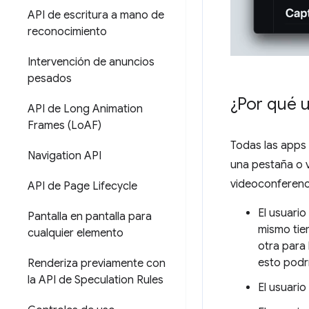
API de escritura a mano de
reconocimiento
Intervención de anuncios
pesados
¿Por qué u
API de Long Animation
Frames (Lo
AF)
Todas las apps 
Navigation API
una pestaña o v
videoconferenci
API de Page Lifecycle
El usuario
Pantalla en pantalla para
mismo tie
cualquier elemento
otra para
esto podría
Renderiza previamente con
la API de Speculation Rules
El usuari