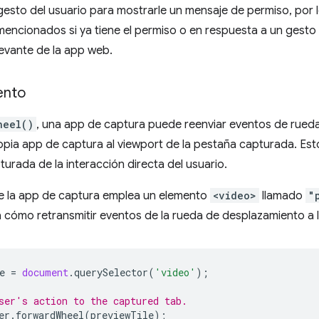
gesto del usuario para mostrarle un mensaje de permiso, por l
encionados si ya tiene el permiso o en respuesta a un gesto
evante de la app web.
ento
heel()
, una app de captura puede reenviar eventos de rued
opia app de captura al viewport de la pestaña capturada. Est
turada de la interacción directa del usuario.
 la app de captura emplea un elemento
<video>
llamado
"
 cómo retransmitir eventos de la rueda de desplazamiento a 
e
=
document
.
querySelector
(
'video'
);
ser's action to the captured tab.
er
.
forwardWheel
(
previewTile
);