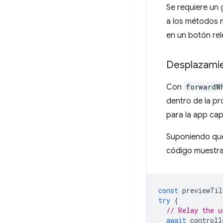
Se requiere un 
a los métodos m
en un botón rel
Desplazami
Con
forwardW
dentro de la pr
para la app cap
Suponiendo que
código muestra
const
previewTil
try
{
// Relay the u
await
controll