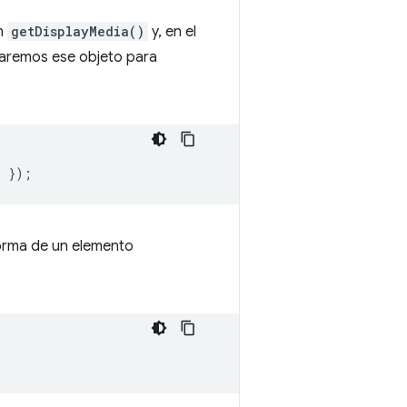
on
getDisplayMedia()
y, en el
saremos ese objeto para
r
});
forma de un elemento