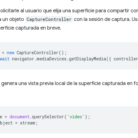
licitarle al usuario que elija una superficie para compartir c
a un objeto
CaptureController
con la sesión de captura. U
perficie capturada en breve.
=
new
CaptureController
();
wait
navigator
.
mediaDevices
.
getDisplayMedia
({
controlle
 genera una vista previa local de la superficie capturada en 
e
=
document
.
querySelector
(
'video'
);
bject
=
stream
;