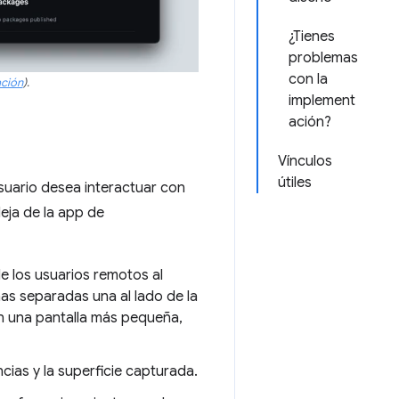
¿Tienes
problemas
con la
ción
).
implement
ación?
Vínculos
útiles
usuario desea interactuar con
eja de la app de
e los usuarios remotos al
as separadas una al lado de la
En una pantalla más pequeña,
ias y la superficie capturada.