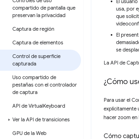
Controles de uso
El usuario
compartido de pantalla que
usa, por 
preservan la privacidad
que solici
videoconf
Captura de región
El present
demasiado 
Captura de elementos
se desplac
Control de superficie
La API de Capt
capturada
Uso compartido de
¿Cómo uso
pestañas con el controlador
de captura
Para usar el C
API de Virtual
Keyboard
explícitamente
hacer zoom en 
Ver la API de transiciones
GPU de la Web
Cómo captur