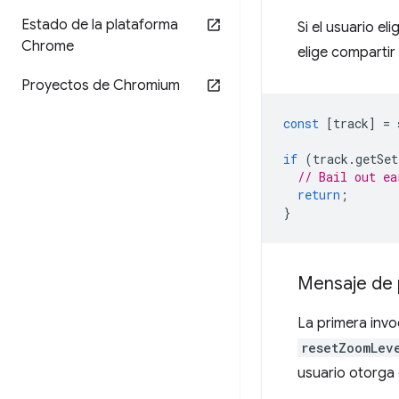
Estado de la plataforma
Si el usuario e
Chrome
elige comparti
Proyectos de Chromium
const
[
track
]
=
if
(
track
.
getSet
// Bail out ea
return
;
}
Mensaje de
La primera inv
resetZoomLev
usuario otorga 