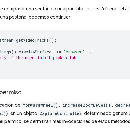
lige compartir una ventana o una pantalla, eso está fuera del 
r una pestaña, podemos continuar.
stream
.
getVideoTracks
();
tings
().
displaySurface
!==
'browser'
)
{
rly if the user didn't pick a tab.
 permiso
ocación de
forwardWheel()
,
increaseZoomLevel()
,
decre
el()
en un objeto
CaptureController
determinado genera un
el permiso, se permitirán más invocaciones de estos métodos