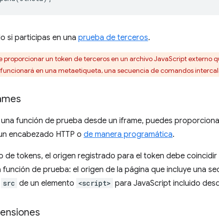
o si participas en una
prueba de terceros
.
 proporcionar un token de terceros en un archivo JavaScript externo 
o funcionará en una metaetiqueta, una secuencia de comandos interca
rames
 una función de prueba desde un iframe, puedes proporciona
 un encabezado HTTP o
de manera programática
.
o de tokens, el origen registrado para el token debe coincidi
 función de prueba: el origen de la página que incluye una 
l
src
de un elemento
<script>
para JavaScript incluido desd
tensiones