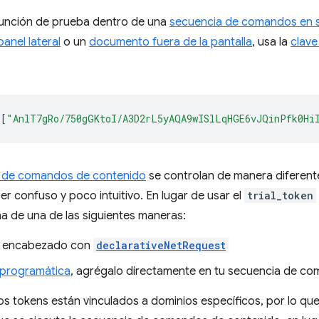
función de prueba dentro de una
secuencia de comandos en 
panel lateral
o un
documento fuera de la pantalla
, usa la
clav
[
"AnlT7gRo/750gGKtoI/A3D2rL5yAQA9wISlLqHGE6vJQinPfk0Hi
 de comandos de contenido
se controlan de manera diferent
er confuso y poco intuitivo. En lugar de usar el
trial_token
na de una de las siguientes maneras:
n encabezado con
declarativeNetRequest
 programática
, agrégalo directamente en tu secuencia de c
s tokens están vinculados a dominios específicos, por lo que