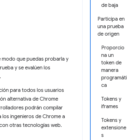
de baja
Participa en
una prueba
de origen
Proporcio
na un
de modo que puedas probarla y
token de
prueba y se evalúen los
manera
.
programáti
ca
ción para todos los usuarios
ión alternativa de Chrome
Tokens y
iframes
arrolladores podrán compilar
a los ingenieros de Chrome a
Tokens y
con otras tecnologías web.
extensione
s