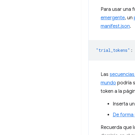
Para usar una 
emergente
, un
manifest.json
.
"trial_tokens"
:
Las
secuencias
mundo
podría s
token a la pági
Inserta u
De forma
Recuerda que lo