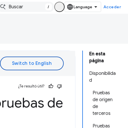
/
Acceder
En esta
página
Disponibilida
d
¿Te resultó útil?
Pruebas
pruebas de
de origen
de
terceros
Pruebas