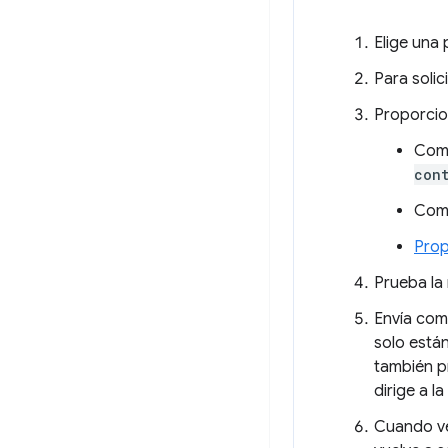
Elige una
Para solic
Proporcio
Como
con
Com
Prop
Prueba la
Envía come
solo está
también p
dirige a l
Cuando ven