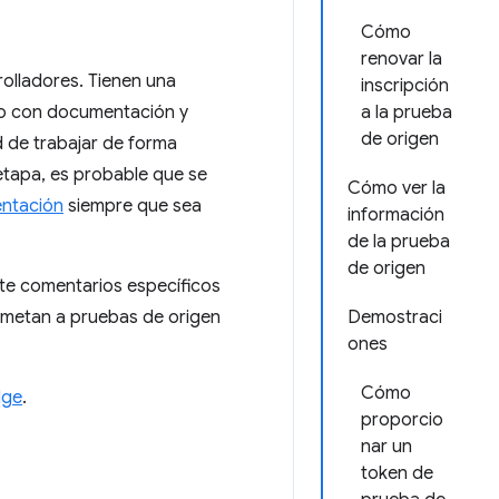
Cómo
renovar la
rolladores. Tienen una
inscripción
ado con documentación y
a la prueba
de origen
d de trabajar de forma
etapa, es probable que se
Cómo ver la
entación
siempre que sea
información
de la prueba
de origen
nte comentarios específicos
sometan a pruebas de origen
Demostraci
ones
Cómo
dge
.
proporcio
nar un
token de