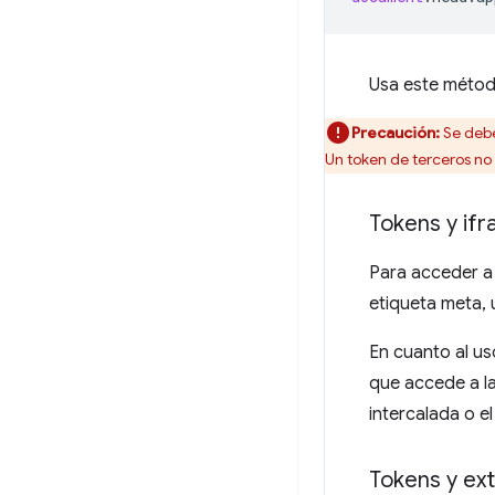
Usa este métod
Precaución:
Se debe
Un token de terceros n
Tokens y if
Para acceder a
etiqueta meta,
En cuanto al us
que accede a la
intercalada o e
Tokens y ex