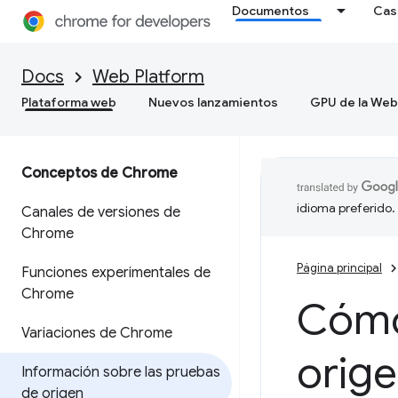
Documentos
Cas
Docs
Web Platform
Plataforma web
Nuevos lanzamientos
GPU de la Web
Conceptos de Chrome
idioma preferido.
Canales de versiones de
Chrome
Página principal
Funciones experimentales de
Chrome
Cómo
Variaciones de Chrome
orig
Información sobre las pruebas
de origen