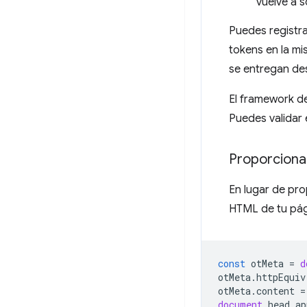
vuelve a s
Puedes registra
tokens en la mi
se entregan des
El framework de
Puedes validar
Proporciona
En lugar de pr
HTML de tu pági
const
otMeta
=
d
otMeta
.
httpEquiv
otMeta
.
content
=
document
.
head
.
ap