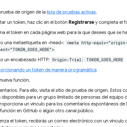
 prueba de origen de la
lista de pruebas activas
.
itar un token, haz clic en el botón
Registrarse
y completa el f
na el token en cada página web para la que desees que se hab
 una metaetiqueta en <head>:
<meta http-equiv="origin
tent="TOKEN_GOES_HERE">
o un encabezado HTTP:
Origin-Trial: TOKEN_GOES_HERE
orcionando un token de manera programática
 nueva función.
ntarios. Para ello, visita el sitio de prueba de origen. Estos
n disponibles para un grupo limitado de personas del equip
roporciona un vínculo para los comentarios espontáneos de l
a función en GitHub o algún otro canal público.
za el token, recibirás un correo electrónico con un vínculo d