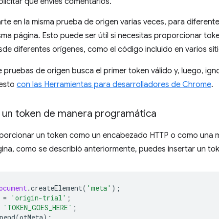
olicitar que envíes comentarios.
rte en la misma prueba de origen varias veces, para diferentes 
sma página. Esto puede ser útil si necesitas proporcionar tok
de diferentes orígenes, como el código incluido en varios sit
 pruebas de origen busca el primer token válido y, luego, ig
 esto
con las Herramientas para desarrolladores de Chrome
.
 un token de manera programática
oporcionar un token como un encabezado HTTP o como una m
na, como se describió anteriormente, puedes insertar un tok
ocument
.
createElement
(
'meta'
);
=
'origin-trial'
;
'TOKEN_GOES_HERE'
;
pend
(
otMeta
);