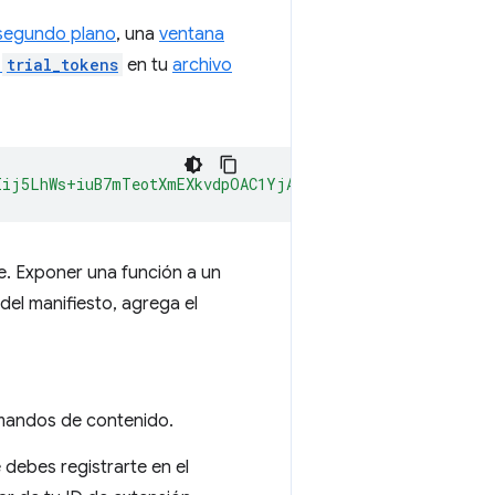
segundo plano
, una
ventana
e
trial_tokens
en tu
archivo
Iij5LhWs+iuB7mTeotXmEXkvdpOAC1YjAgAAAG97Im9yaWdpbiI6ImN
e. Exponer una función a un
del manifiesto, agrega el
omandos de contenido.
 debes registrarte en el