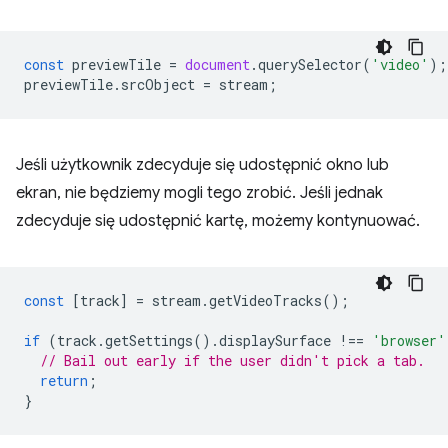
const
previewTile
=
document
.
querySelector
(
'video'
);
previewTile
.
srcObject
=
stream
;
Jeśli użytkownik zdecyduje się udostępnić okno lub
ekran, nie będziemy mogli tego zrobić. Jeśli jednak
zdecyduje się udostępnić kartę, możemy kontynuować.
const
[
track
]
=
stream
.
getVideoTracks
();
if
(
track
.
getSettings
().
displaySurface
!==
'browser'
// Bail out early if the user didn't pick a tab.
return
;
}