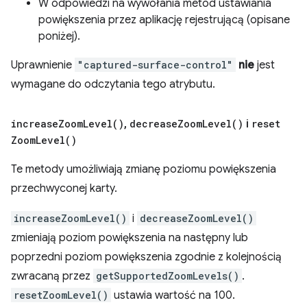
W odpowiedzi na wywołania metod ustawiania
powiększenia przez aplikację rejestrującą (opisane
poniżej).
Uprawnienie
"captured-surface-control"
nie
jest
wymagane do odczytania tego atrybutu.
increase
Zoom
Level(
)
,
decrease
Zoom
Level(
)
i
reset
Zoom
Level(
)
Te metody umożliwiają zmianę poziomu powiększenia
przechwyconej karty.
increaseZoomLevel()
i
decreaseZoomLevel()
zmieniają poziom powiększenia na następny lub
poprzedni poziom powiększenia zgodnie z kolejnością
zwracaną przez
getSupportedZoomLevels()
.
resetZoomLevel()
ustawia wartość na 100.