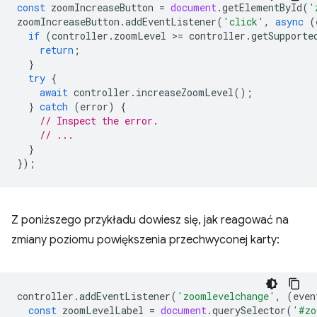
const
zoomIncreaseButton
=
document
.
getElementById
(
'
zoomIncreaseButton
.
addEventListener
(
'click'
,
async
(
if
(
controller
.
zoomLevel
>
=
controller
.
getSupporte
return
;
}
try
{
await
controller
.
increaseZoomLevel
();
}
catch
(
error
)
{
// Inspect the error.
// ...
}
});
Z poniższego przykładu dowiesz się, jak reagować na
zmiany poziomu powiększenia przechwyconej karty:
controller
.
addEventListener
(
'zoomlevelchange'
,
(
even
const
zoomLevelLabel
=
document
.
querySelector
(
'#zo