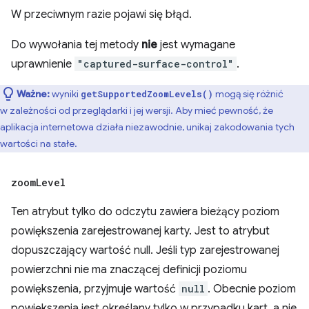
W przeciwnym razie pojawi się błąd.
Do wywołania tej metody
nie
jest wymagane
uprawnienie
"captured-surface-control"
.
Ważne:
wyniki
mogą się różnić
getSupportedZoomLevels()
w zależności od przeglądarki i jej wersji. Aby mieć pewność, że
aplikacja internetowa działa niezawodnie, unikaj zakodowania tych
wartości na stałe.
zoom
Level
Ten atrybut tylko do odczytu zawiera bieżący poziom
powiększenia zarejestrowanej karty. Jest to atrybut
dopuszczający wartość null. Jeśli typ zarejestrowanej
powierzchni nie ma znaczącej definicji poziomu
powiększenia, przyjmuje wartość
null
. Obecnie poziom
powiększenia jest określany tylko w przypadku kart, a nie