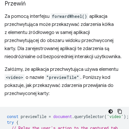
Przewiń
Za pomocą interfejsu
forwardWheel()
aplikacja
przechwytująca może przekazywać zdarzenia kółka
z elementu źródłowego w samej aplikacji
przechwytującej do obszaru widoku przechwyconej
karty. Dla zarejestrowanej aplikacji te zdarzenia są
nieodróżnialne od bezpośredniej interakcji użytkownika.
Załóżmy, że aplikacja przechwytująca używa elementu
<video>
o nazwie
"previewTile"
. Poniższy kod
pokazuje, jak przekazywać zdarzenia przewijania do
przechwyconej karty:
const
previewTile
=
document
.
querySelector
(
'video'
);
try
{
// Relay the user's action to the captured tab.