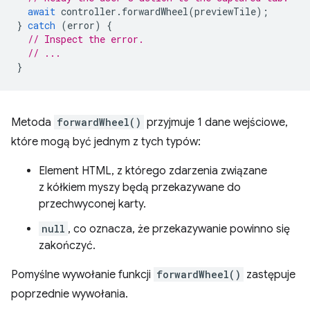
await
controller
.
forwardWheel
(
previewTile
);
}
catch
(
error
)
{
// Inspect the error.
// ...
}
Metoda
forwardWheel()
przyjmuje 1 dane wejściowe,
które mogą być jednym z tych typów:
Element HTML, z którego zdarzenia związane
z kółkiem myszy będą przekazywane do
przechwyconej karty.
null
, co oznacza, że przekazywanie powinno się
zakończyć.
Pomyślne wywołanie funkcji
forwardWheel()
zastępuje
poprzednie wywołania.