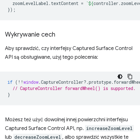
zoomLevelLabel
.
textContent
=
`
${
controller
.
zoomLev
});
Wykrywanie cech
Aby sprawdzić, czy interfejsy Captured Surface Control
API są obsługiwane, użyj tego polecenia:
if
(
!!
window
.
CaptureController
?
.
prototype
.
forwardWhe
// CaptureController forwardWheel() is supported.
}
Możesz też użyć dowolnej innej powierzchni interfejsu
Captured Surface Control API, np.
increaseZoomLevel
lub
decreaseZoomLevel
, albo sprawdzić wszystkie te