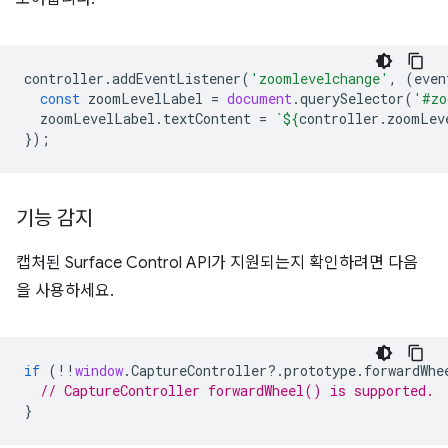
controller
.
addEventListener
(
'zoomlevelchange'
,
(
even
const
zoomLevelLabel
=
document
.
querySelector
(
'#zo
zoomLevelLabel
.
textContent
=
`
${
controller
.
zoomLev
});
기능 감지
캡처된 Surface Control API가 지원되는지 확인하려면 다음
을 사용하세요.
if
(
!!
window
.
CaptureController
?
.
prototype
.
forwardWhe
// CaptureController forwardWheel() is supported.
}