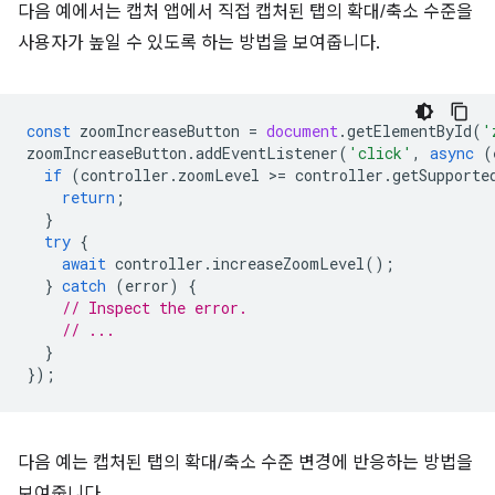
다음 예에서는 캡처 앱에서 직접 캡처된 탭의 확대/축소 수준을
사용자가 높일 수 있도록 하는 방법을 보여줍니다.
const
zoomIncreaseButton
=
document
.
getElementById
(
'
zoomIncreaseButton
.
addEventListener
(
'click'
,
async
(
if
(
controller
.
zoomLevel
>
=
controller
.
getSupporte
return
;
}
try
{
await
controller
.
increaseZoomLevel
();
}
catch
(
error
)
{
// Inspect the error.
// ...
}
});
다음 예는 캡처된 탭의 확대/축소 수준 변경에 반응하는 방법을
보여줍니다.