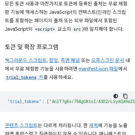
모든 토큰 사용과 마찬가지로 토큰에 등록된 출처는 무료 체험
판 기능에 액세스하는 JavaScript의 컨텍스트(인라인 스크립
트를 포함하는 페이지의 출처 또는 외부 파일에서 포함된
JavaScript의
<script>
요소의
src
)와 일치해야 합니다.
토큰 및 확장 프로그램
백그라운드 스크립트
,
팝업
,
측면 패널
또는
오프스크린 문서
내
에서 무료 체험판 기능을 사용하려면
manifest.json 파일
에서
trial_tokens
키
를 사용하세요.
"trial_tokens"
:
[
"AnlT7gRo/750gGKtoI/A3D2rL5yAQA9wI
콘텐츠 스크립트
는 다르게 처리됩니다. 한
세계
에 기능을 노출
하면 혼란스럽고 직관적이지 않을 수 있습니다. 매니페스트의