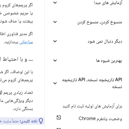
آزمایش های مبدا
اگر پرچم‌های کروم ر
یا حریم خصوصی خود 
بیفتند یا حذف شوند
منسوخ کردن، منسوخ کردن
اگر مدیر فناوری اط
دیگر دنبال نمی شود
سازمانی
بیندازید.
.
.
.
و با احتیاط ا
بهترین شیوه ها
با این اوصاف، اگر ش
API تاریخچه نسخه، API تاریخچه
پرچم‌های کروم می‌توا
نسخه
برای آزمایش های اولیه ثبت نام کنید
بستگی دارد.
وضعیت پلتفرم Chrome
نکته کلیدی:
حتماً سایت خود را در Chrome Stable و بدون هیچ پرچمی (flag) آزمایش کن