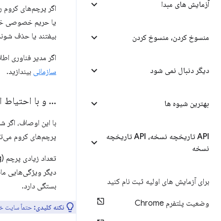
آزمایش های مبدا
اگر پرچم‌های کروم ر
یا حریم خصوصی خود 
بیفتند یا حذف شوند
منسوخ کردن، منسوخ کردن
اگر مدیر فناوری اط
دیگر دنبال نمی شود
سازمانی
بیندازید.
.
.
.
و با احتیاط ا
بهترین شیوه ها
با این اوصاف، اگر ش
API تاریخچه نسخه، API تاریخچه
پرچم‌های کروم می‌توا
نسخه
برای آزمایش های اولیه ثبت نام کنید
بستگی دارد.
وضعیت پلتفرم Chrome
نکته کلیدی:
حتماً سایت خود را در Chrome Stable و بدون هیچ پرچمی (flag) آزمایش کن