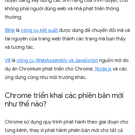
duyệt đang xây dựng các tính năng của trình duyệt, chứ
không phải người dùng web và nhà phát triển thông
thường.
Blink
là
công cụ kết xuất
được dùng để chuyển đổi mã và
tài nguyên của trang web thành các trang mà bạn thấy
và tương tác.
V8
là
công cụ WebAssembly và JavaScript
nguồn mở do
dự án Chromium phát triển cho Chrome,
Node.js
và các
ứng dụng cũng như môi trường khác.
Chrome triển khai các phiên bản mới
như thế nào?
Chrome sử dụng quy trình phát hành theo giai đoạn cho
từng kênh, thay vì phát hành phiên bản mới cho tất cả