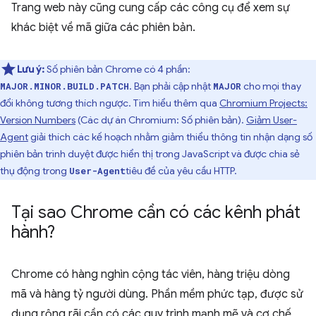
Trang web này cũng cung cấp các công cụ để xem sự
khác biệt về mã giữa các phiên bản.
Lưu ý:
Số phiên bản Chrome có 4 phần:
. Bạn phải cập nhật
cho mọi thay
MAJOR.MINOR.BUILD.PATCH
MAJOR
đổi không tương thích ngược. Tìm hiểu thêm qua
Chromium Projects:
Version Numbers
(Các dự án Chromium: Số phiên bản).
Giảm User-
Agent
giải thích các kế hoạch nhằm giảm thiểu thông tin nhận dạng số
phiên bản trình duyệt được hiển thị trong JavaScript và được chia sẻ
thụ động trong
tiêu đề của yêu cầu HTTP.
User-Agent
Tại sao Chrome cần có các kênh phát
hành?
Chrome có hàng nghìn cộng tác viên, hàng triệu dòng
mã và hàng tỷ người dùng. Phần mềm phức tạp, được sử
dụng rộng rãi cần có các quy trình mạnh mẽ và cơ chế