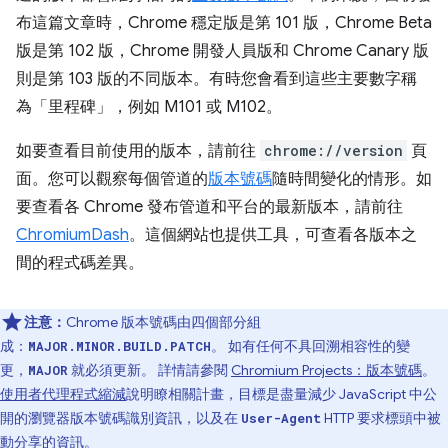
布這篇文章時，Chrome 穩定版是第 101 版，Chrome Beta
版是第 102 版，Chrome 開發人員版和 Chrome Canary 版
則是第 103 版的不同版本。有時您會看到這些主要數字稱
為「里程碑」
，例如 M101 或 M102。
如要查看目前使用的版本，請前往
chrome://version
頁
面。您可以觀察每個管道的
版本號碼
隨時間變化的情形。如
要查看各 Chrome 發布管道和平台的最新版本，請前往
ChromiumDash
。這個網站也提供工具，可查看各版本之
間的程式碼差異。
注意：
Chrome 版本號碼由四個部分組
成：
。 如有任何不具回溯相容性的變
MAJOR.MINOR.BUILD.PATCH
更，
就必須更新。 詳情請參閱
Chromium Projects：版本號碼
。
MAJOR
使用者代理程式縮減
說明瞭相關計畫，目標是盡量減少 JavaScript 中公
開的瀏覽器版本號碼識別資訊，以及在
HTTP 要求標頭中被
User-Agent
動分享的資訊。