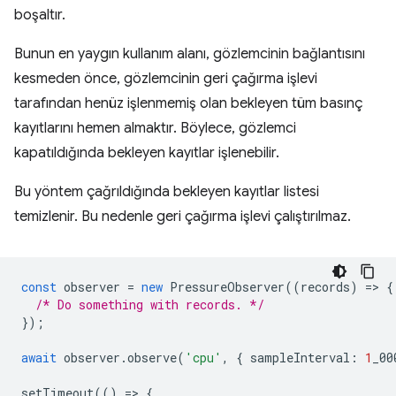
boşaltır.
Bunun en yaygın kullanım alanı, gözlemcinin bağlantısını
kesmeden önce, gözlemcinin geri çağırma işlevi
tarafından henüz işlenmemiş olan bekleyen tüm basınç
kayıtlarını hemen almaktır. Böylece, gözlemci
kapatıldığında bekleyen kayıtlar işlenebilir.
Bu yöntem çağrıldığında bekleyen kayıtlar listesi
temizlenir. Bu nedenle geri çağırma işlevi çalıştırılmaz.
const
observer
=
new
PressureObserver
((
records
)
=
>
{
/* Do something with records. */
});
await
observer
.
observe
(
'cpu'
,
{
sampleInterval
:
1
_00
setTimeout
(()
=
>
{