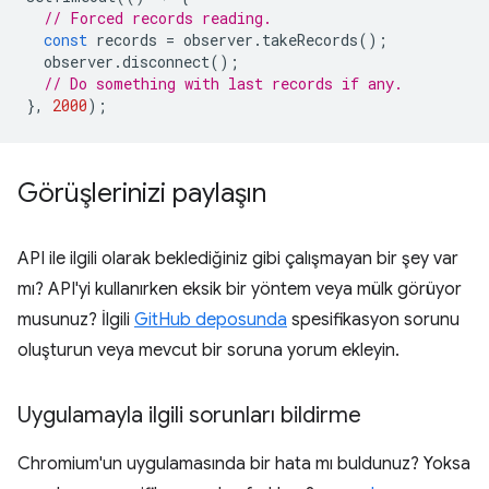
// Forced records reading.
const
records
=
observer
.
takeRecords
();
observer
.
disconnect
();
// Do something with last records if any.
},
2000
);
Görüşlerinizi paylaşın
API ile ilgili olarak beklediğiniz gibi çalışmayan bir şey var
mı? API'yi kullanırken eksik bir yöntem veya mülk görüyor
musunuz? İlgili
GitHub deposunda
spesifikasyon sorunu
oluşturun veya mevcut bir soruna yorum ekleyin.
Uygulamayla ilgili sorunları bildirme
Chromium'un uygulamasında bir hata mı buldunuz? Yoksa