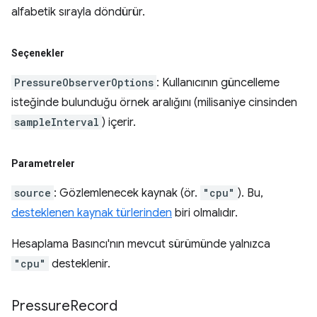
alfabetik sırayla döndürür.
Seçenekler
PressureObserverOptions
: Kullanıcının güncelleme
isteğinde bulunduğu örnek aralığını (milisaniye cinsinden
sampleInterval
) içerir.
Parametreler
source
: Gözlemlenecek kaynak (ör.
"cpu"
). Bu,
desteklenen kaynak türlerinden
biri olmalıdır.
Hesaplama Basıncı'nın mevcut sürümünde yalnızca
"cpu"
desteklenir.
Pressure
Record