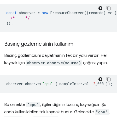
const
observer
=
new
PressureObserver
((
records
)
=
>
{
/* ... */
});
Basınç gözlemcisinin kullanımı
Basınç gözlemcisini başlatmanın tek bir yolu vardır. Her
kaynak için
observer.observe(source)
çağrısı yapın.
observer
.
observe
(
"cpu"
{
sampleInterval
:
2
_000
});
Bu örnekte
"cpu"
, ilgilendiğimiz basınç kaynağıdır. Şu
anda kullanılabilen tek kaynak budur. Gelecekte
"gpu"
,