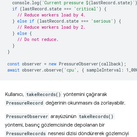
console
.
log
(
`Current pressure 
${
lastRecord
.
state
}
`
if
(
lastRecord
.
state
===
'critical'
)
{
// Reduce workers load by 4.
}
else
if
(
lastRecord
.
state
===
'serious'
)
{
// Reduce workers load by 2.
}
else
{
// Do not reduce.
}
}
const
observer
=
new
PressureObserver
(
callback
);
await
observer
.
observe
(
'cpu'
,
{
sampleInterval
:
1
_00
Kullanıcı,
takeRecords()
yöntemini çağırarak
PressureRecord
değerinin okunmasını da zorlayabilir.
PressureObserver
arayüzünün
takeRecords()
yöntemi, basınç gözlemcisinde depolanan bir
PressureRecords
nesnesi dizisi döndürerek gözlemciyi