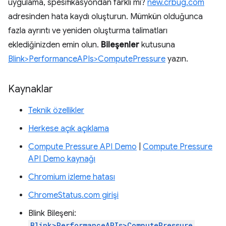
uygulama, spesifikasyondan farklı mı?
new.crbug.com
adresinden hata kaydı oluşturun. Mümkün olduğunca
fazla ayrıntı ve yeniden oluşturma talimatları
eklediğinizden emin olun.
Bileşenler
kutusuna
Blink>PerformanceAPIs>ComputePressure
yazın.
Kaynaklar
Teknik özellikler
Herkese açık açıklama
Compute Pressure API Demo
|
Compute Pressure
API Demo kaynağı
Chromium izleme hatası
ChromeStatus.com girişi
Blink Bileşeni:
Blink>PerformanceAPIs>ComputePressure