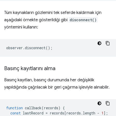
Tüm kaynakların gözlemini tek seferde kaldırmak için
aşağıdaki örnekte gösterildiği gibi
disconnect()
yöntemini kullanın:
observer
.
disconnect
();
Basınç kayıtlarını alma
Basınç kayıtları, basınç durumunda her değişiklik
yapıldığında çağrılacak bir geri çağırma işleviyle alınabilir.
function
callback
(
records
)
{
const
lastRecord
=
records
[
records
.
length
-
1
];