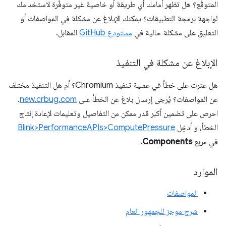
المتوقّع؟ هل تظهر أمامك أي طريقة أو خاصية غير متوفّرة لاستخدامك
لواجهة برمجة التطبيقات؟ يمكنك الإبلاغ عن مشكلة في المواصفات أو
التعليق على مشكلة حالية في
مستودع GitHub
المقابل.
الإبلاغ عن مشكلة في التنفيذ
هل عثرت على خطأ في عملية تنفيذ Chromium؟ أم هل التنفيذ مختلف
عن المواصفات؟ يُرجى إرسال بلاغ عن الخطأ على
new.crbug.com
.
احرص على تضمين أكبر قدر ممكن من التفاصيل وتعليمات لإعادة إنتاج
الخطأ، و أدخِل
Blink>PerformanceAPIs>ComputePressure
في مربع
Components
.
الموارد
المواصفات
شرح موجز للجمهور العام