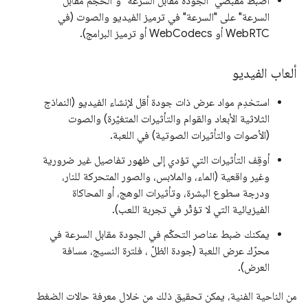
اضبط مقبضَي "الجودة مقابل السرعة" و"الحجم مقابل
السرعة" على "السرعة" في ترميز الفيديو والصوت (في
WebRTC أو WebCodecs أو ترميز البرامج).
ألعاب الفيديو
استخدِم مواد عرض ذات جودة أقل لإنشاء الفيديو (النماذج
الثلاثية الأبعاد والقوام والتأثيرات المتغيّرة) والصوت
(الأصوات والتأثيرات الصوتية) في اللعبة.
أوقِف التأثيرات التي تؤدي إلى ظهور تفاصيل غير ضرورية
وغير واقعية (الماء، والملابس، والصور المتحركة للنار،
ودرجة سطوع البشرة، وتأثيرات الوهج، أو المحاكاة
الفيزيائية التي لا تؤثّر في تجربة اللعب).
يمكنك ضبط عناصر التحكّم في الجودة مقابل السرعة في
محرّك عرض اللعبة (جودة الظلّ ، فلترة النسيج، مسافة
العرض).
من الناحية الفنية، يمكن تحقيق ذلك من خلال معرفة حالات الضغط