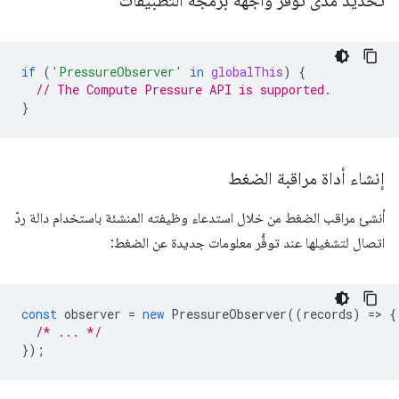
تحديد مدى توفّر واجهة برمجة التطبيقات
if
(
'PressureObserver'
in
globalThis
)
{
// The Compute Pressure API is supported.
}
إنشاء أداة مراقبة الضغط
أنشئ مراقب الضغط من خلال استدعاء وظيفته المنشئة باستخدام دالة ردّ
اتصال لتشغيلها عند توفُّر معلومات جديدة عن الضغط:
const
observer
=
new
PressureObserver
((
records
)
=
>
{
/* ... */
});