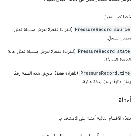
خصائص المثيل
PressureRecord.source
(للقراءة فقط): لعرض سلسلة تمثّل
مصدر السجلّ.
PressureRecord.state
(للقراءة فقط): لعرض سلسلة تمثّل حالة
الضغط المسجَّلة.
PressureRecord.time
(للقراءة فقط): تعرِض هذه السمة رقمًا
يمثّل طابعًا زمنيًا بدقة عالية.
أمثلة
تقدّم الأقسام التالية أمثلة على الاستخدام.