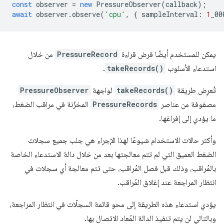
const
observer
=
new
PressureObserver
(
callback
);
await
observer
.
observe
(
'cpu'
,
{
sampleInterval
:
1
_00
يمكن للمستخدم أيضًا فرض قراءة
PressureRecord
من خلال
استدعاء الأسلوب
takeRecords()
.
تُعرِض طريقة
takeRecords()
لواجهة
PressureObserver
مصفوفة من عناصر
PressureRecords
المخزّنة في مراقب الضغط،
ما يؤدي إلى إفراغها.
وأكثر حالات الاستخدام شيوعًا لهذا الإجراء هي جلب جميع سجلات
الضغط العميق التي لم تتم معالجتها بعد من خلال دالة الاستدعاء الخاصة
بالمُراقب، وذلك قبل فصل المُراقب، حتى تتم معالجة أي سجلات في
انتظار المراجعة عند إغلاق المُراقب.
يؤدي استدعاء هذه الطريقة إلى محو قائمة السجلّات في انتظار المراجعة،
وبالتالي لن يتم تنفيذ الدالة المُعاد الاتصال بها.