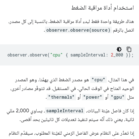
استخدام أداة مراقبة الضغط
هناك طريقة واحدة فقط لبدء أداة مراقبة الضغط. بالنسبة إلى كل مصدر،
اتصل بالرقم
observer.observe(source)
.
observer
.
observe
(
"cpu"
{
sampleInterval
:
2
_000
});
في هذا المثال،
"cpu"
هو مصدر الضغط الذي يهمّنا. وهو المصدر
الوحيد المتاح في الوقت الحالي. في المستقبل، قد تتوفّر مصادر أخرى،
مثل
"gpu"
أو
"power"
أو
"thermals"
.
إذا كان فاصل عيّنة البيانات،
sampleInterval
، يساوي 2,000 مللي
ثانية، يعني ذلك أنّه سيتم تنفيذ تعديلات كل ثانيتَين بحد أقصى.
إذا تعذّر على النظام عرض الفاصل الزمني للعيّنة المطلوب، سيقدّم النظام