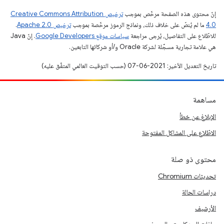
إنّ محتوى هذه الصفحة مرخّص بموجب
ترخيص Creative Commons Attribution
4.0‏
ما لم يُنصّ على خلاف ذلك، ونماذج الرموز مرخّصة بموجب
ترخيص Apache 2.0‏
.
للاطّلاع على التفاصيل، يُرجى مراجعة
سياسات موقع Google Developers‏
. إنّ Java
هي علامة تجارية مسجَّلة لشركة Oracle و/أو شركائها التابعين.
تاريخ التعديل الأخير: 2021-06-07 (حسب التوقيت العالمي المتفَّق عليه)
مساهمة
الإبلاغ عن خطأ
الاطّلاع على المشاكل المفتوحة
محتوى ذو صلة
تحديثات Chromium
دراسات الحالة
الأرشيف