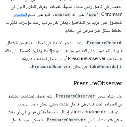
المصادر في فاصل زمني محدّد مسبقًا للعينات. يعرِض التكرار الأول في
Chromium
"cpu"
على أنّه
source
. اطّلِع على قسم
المَعلمات
للحصول على مزيد من التفاصيل. يمكن لكل مراقب رصد مؤشرات تغيُّرات
الضغط بشكل غير متزامن في النظام.
PressureRecord
: يصف مؤشر الضغط في لحظة معيّنة من الانتقال.
لا يمكن الحصول على العناصر من هذا النوع إلا بطريقتَين: كمدخل إلى دالة
الاستدعاء PressureObserver أو من خلال استدعاء طريقة
takeRecords()
في مثال
PressureObserver
.
Pressure
Observer
عند إنشاء عنصر
PressureObserver
، يتم ضبطه لمشاهدة الضغط
من المصادر المتوافقة، في فاصل عيّنات معيّن. يمكن رصد المصادر
المتوافقة individualmente أو إيقاف رصدها بشكل فردي في أي وقت
خلال فترة نشاط كائن
PressureObserver
. لا يمكن تغيير فاصل