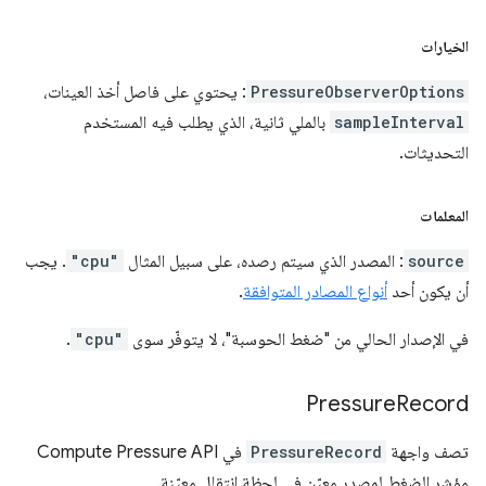
الخيارات
PressureObserverOptions
: يحتوي على فاصل أخذ العينات،
sampleInterval
بالملي ثانية، الذي يطلب فيه المستخدم
التحديثات.
المعلمات
source
: المصدر الذي سيتم رصده، على سبيل المثال
"cpu"
. يجب
أن يكون أحد
أنواع المصادر المتوافقة
.
في الإصدار الحالي من "ضغط الحوسبة"، لا يتوفّر سوى
"cpu"
.
Pressure
Record
تصف واجهة
PressureRecord
في Compute Pressure API
مؤشر الضغط لمصدر معيّن في لحظة انتقال معيّنة.