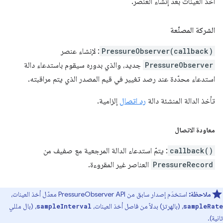
أخذ العينات بعد إنشاء العنصر.
الشركة المصنِّعة
PressureObserver(callback)
: لإنشاء عنصر
PressureObserver
جديد، والذي بدوره سيقوم باستدعاء دالة
استدعاء محدّدة عند رصد تغيير في قيم المصدر الذي يتم مراقبته.
تأخذ الدالة المنشئة دالة
رد اتصال
إلزامية.
معاودة الاتصال
callback()
: يتمّ استدعاء الدالة المرجعية مع صفيف من
PressureRecord
العناصر غير المقروءة.
ملاحظة:
استخدَم إصدار سابق من PressureObserver API معدّل أخذ العينات،
، (بالهرتز) بدلاً من فاصل أخذ العينات،
، (بال مللي
sampleInterval
sampleRate
ثانية).