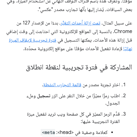
مؤقتًا. وتُعرف هذه باسم
فترات التوقف النهائي عن استخدام الميزة
. وفي
بعض السياقات، يُشار إليها بأنّها تجارب مصدر "عكسي".
على سبيل المثال،
تمت إزالة أحداث التغيُّر
، بدءًا من الإصدار 127 من
Chrome. بالنسبة إلى المواقع الإلكترونية التي احتاجت إلى وقت إضافي
قبل إزالة هذه الأحداث، يمكنها التسجيل في
فترة تجريبية لإيقاف الميزة
نهائيًا
لإعادة تفعيل الأحداث مؤقتًا على مواقع إلكترونية محدّدة.
المشاركة في فترة تجريبية لنقطة انطلاق
اختَر تجربة مصدر من
قائمة التجارب النشطة
.
اطلب رمزًا مميّزًا من خلال النقر على الزر
تسجيل
وملء
الجدول.
قدِّم الرمز المميّز في كل صفحة ويب تريد تفعيل ميزة
الفترة التجريبية عليها:
كعلامة وصفية في <head>:
<meta