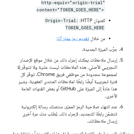
http-equiv="origin-trial"
content="TOKEN_GOES_HERE">
كعنوان HTTP:
Origin-Trial:
TOKEN_GOES_HERE
من خلال
تقديم رمز مميّز آليًا
جرِّب الميزة الجديدة.
إرسال ملاحظات يمكنك إجراء ذلك من خلال موقع الإصدار
التجريبي الأصلي. هذه الملاحظات ليست علنية ولا تتوفّر إلا
لمجموعة محدودة من موظفي فريق Chrome. توفّر كل
فترة تجريبية أيضًا رابطًا لملاحظات المنتدى العفوية. يشير
هذا عادةً إلى الميزة على GitHub أو بعض القنوات العامة
الأخرى.
عند انتهاء صلاحية الرمز المميّز، ستصلك رسالة إلكترونية
تتضمّن رابطًا للتجديد. لإجراء ذلك، يُطلب منك مرة أخرى
إرسال ملاحظاتك.
يمكنك التسجيل في الفترة التجريبية نفسها لمواقع منشأ مختلفة عدة