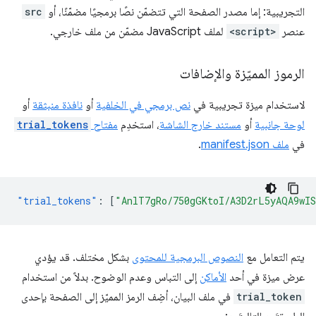
التجريبية: إما مصدر الصفحة التي تتضمّن نصًا برمجيًا مضمّنًا، أو
src
عنصر
<script>
لملف JavaScript مضمّن من ملف خارجي.
الرموز المميّزة والإضافات
لاستخدام ميزة تجريبية في
نص برمجي في الخلفية
أو
نافذة منبثقة
أو
لوحة جانبية
أو
مستند خارج الشاشة
، استخدِم
مفتاح
trial_tokens
في
ملف manifest.json
.
"trial_tokens"
:
[
"AnlT7gRo/750gGKtoI/A3D2rL5yAQA9wI
يتم التعامل مع
النصوص البرمجية للمحتوى
بشكل مختلف. قد يؤدي
عرض ميزة في أحد
الأماكن
إلى التباس وعدم الوضوح. بدلاً من استخدام
trial_token
في ملف البيان، أضِف الرمز المميّز إلى الصفحة بإحدى