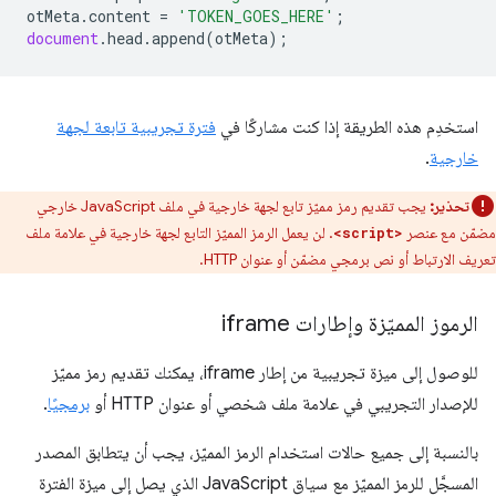
otMeta
.
content
=
'TOKEN_GOES_HERE'
;
document
.
head
.
append
(
otMeta
);
استخدِم هذه الطريقة إذا كنت مشاركًا في
فترة تجريبية تابعة لجهة
خارجية
.
تحذير:
يجب تقديم رمز مميّز تابع لجهة خارجية في ملف JavaScript خارجي
مضمّن مع عنصر
. لن يعمل الرمز المميّز التابع لجهة خارجية في علامة ملف
<script>
تعريف الارتباط أو نص برمجي مضمّن أو عنوان HTTP.
الرموز المميّزة وإطارات iframe
للوصول إلى ميزة تجريبية من إطار iframe، يمكنك تقديم رمز مميّز
للإصدار التجريبي في علامة ملف شخصي أو عنوان HTTP أو
برمجيًا
.
بالنسبة إلى جميع حالات استخدام الرمز المميّز، يجب أن يتطابق المصدر
المسجَّل للرمز المميّز مع سياق JavaScript الذي يصل إلى ميزة الفترة