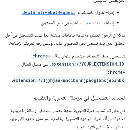
الطريقتَين التاليتَين:
إدراج عنوان باستخدام
declarativeNetRequest
إضافة الرمز
برمجيًا
مباشرةً في نص المحتوى
تذكَّر أنّ الرموز المميّزة مرتبطة بنطاقات معيّنة، لذا عليك التسجيل من أجل
النطاق الذي يتم تشغيل نص المحتوى عليه، وليس رقم تعريف الإضافة.
لتسجيل إضافة لتجربة، استخدِم عنوان URL
chrome-
extension://YOUR_EXTENSION_ID
، على سبيل المثال
chrome-
.
extension://ljjhjaakmncibonnjpaoglbhcjeolhkk
تجديد التسجيل في مرحلة التجربة والتقييم
في حال تم تمديد فترة التجربة لجهة مصدر، ستتلقّى رسالة إلكترونية
تحذّرك من أنّه عليك تجديد التسجيل وتقديم رمز مميّز جديد لكل جهة
مصدر مسجّلة في فترة التجربة.