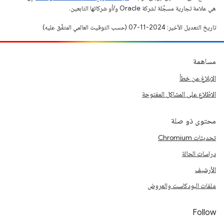
هي علامة تجارية مسجَّلة لشركة Oracle و/أو شركائها التابعين.
تاريخ التعديل الأخير: 2024-11-07 (حسب التوقيت العالمي المتفَّق عليه)
مساهمة
الإبلاغ عن خطأ
الاطّلاع على المشاكل المفتوحة
محتوى ذو صلة
تحديثات Chromium
دراسات الحالة
الأرشيف
ملفات البودكاست والعروض
Follow