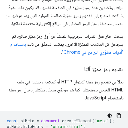
مرات، وتضمين عدة رموز مميّزة في الصفحة نفسها. قد يكون ذلك مفيدًا
إذا كنت تحتاج إلى تقديم رموز مميّزة صالحة للموارد التي يتم عرضها من
مصادر مختلفة، مثل الرمز المضمّن في مواقع إلكترونية متعددة تملكها.
يبحث إطار عمل الفترات التجريبية للمنشأ عن أول رمز مميّز صالح، ثم
يتجاهل كل العلامات المميّزة الأخرى. يمكنك التحقّق من ذلك
باستخدام
"أدوات مطوّري البرامج في Chrome"
.
تقديم رمز مميّز آليًا
بدلاً من تقديم رمز مميّز كعنوان HTTP أو كعلامة وصفية في ملف
HTML الخاص بصفحتك، كما هو موضّح سابقًا، يمكنك إدخال رمز مميّز
باستخدام JavaScript:
const
otMeta
=
document
.
createElement
(
'meta'
);
otMeta
.
httpEquiv
=
'origin-trial'
;