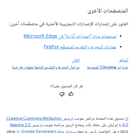
المتصفحات الأخرى
العثور على إصدارات الإصدارات التجريبية الأصلية في متصفّحات أخرى:
استخدام ميزة "إصدارات أوّلية" في Microsoft Edge
عمليات التجربة والتقييم لمتصفّح Firefox
السابق
التالي
خيارات Chrome المتنوعة
مراحل التجربة والتقييم التابعة لجهات خارجية
هل كان المحتوى مفيدًا؟
إنّ محتوى هذه الصفحة مرخّص بموجب
ترخيص Creative Commons Attribution
4.0‏
ما لم يُنصّ على خلاف ذلك، ونماذج الرموز مرخّصة بموجب
ترخيص Apache 2.0‏
.
للاطّلاع على التفاصيل، يُرجى مراجعة
سياسات موقع Google Developers‏
. إنّ Java