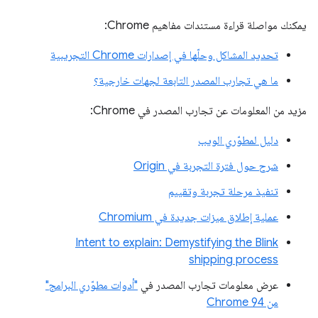
يمكنك مواصلة قراءة مستندات مفاهيم Chrome:
تحديد المشاكل وحلّها في إصدارات Chrome التجريبية
ما هي تجارب المصدر التابعة لجهات خارجية؟
مزيد من المعلومات عن تجارب المصدر في Chrome:
دليل لمطوّري الويب
شرح حول فترة التجربة في Origin
تنفيذ مرحلة تجربة وتقييم
عملية إطلاق ميزات جديدة في Chromium
Intent to explain: Demystifying the Blink
shipping process
عرض معلومات تجارب المصدر في
"أدوات مطوّري البرامج"
من Chrome 94