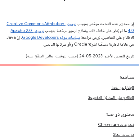
إنّ محتوى هذه الصفحة مرخّص بموجب
ترخيص Creative Commons Attribution
4.0‏
ما لم يُنصّ على خلاف ذلك، ونماذج الرموز مرخّصة بموجب
ترخيص Apache 2.0‏
.
للاطّلاع على التفاصيل، يُرجى مراجعة
سياسات موقع Google Developers‏
. إنّ Java
هي علامة تجارية مسجَّلة لشركة Oracle و/أو شركائها التابعين.
تاريخ التعديل الأخير: 2023-05-24 (حسب التوقيت العالمي المتفَّق عليه)
مساهمة
الإبلاغ عن خطأ
الاطّلاع على المشاكل المفتوحة
محتوى ذو صلة
تحديثات Chromium
دراسات الحالة