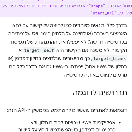
מוחל. אם רכיב
לא מופיע במניפסט, ברירת המחדל היא נתיב האב
"scope"
של רכיב
.
"start_url"
בדרך כלל, תנאים מיוחדים כמו לחיצה על קישור עם לחצן
האמצעי בעכבר (או לחיצה על הלחצן הימני ואז על 'פתיחה
בכרטיסייה חדשה') לא יפעילו את ההתנהגות של תפיסת
הקישור. לא משנה אם הקישור הוא
target=_self
או
target=_blank
, כך שקישורים שנלחצים בחלון דפדפן (או
בחלון של PWA אחר) ייפתחו ב-PWA גם אם בדרך כלל הם
גורמים לניווט באותה כרטיסייה.
תרחישים לדוגמה
דוגמאות לאתרים שעשויים להשתמש בממשק ה-API הזה:
אפליקציות PWA שרוצות לפתוח חלון, ולא
כרטיסיית דפדפן, כשהמשתמש לוחץ על קישור