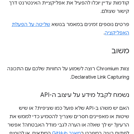
קודמות עדיין יוכלו להפעיל את אפליקציית האינטרנט דרך
קישור שצולם.
פרטים נוספים זמינים במאמר בנושא
שליטה על הפעלת
האפליקציה
.
משוב
צוות Chromium רוצה לשמוע על החוויות שלכם עם התכונה
Declarative Link Capturing.
נשמח לקבל מידע על עיצוב ה-API
האם יש משהו ב-API שלא פועל כמו שציפית? או שיש
שיטות או מאפיינים חסרים שצריך להטמיע כדי לממש את
הרעיון? יש לך שאלה או הערה לגבי מודל האבטחה? אפשר
לפתוח בעיה במפרט ב
מאגר GitHub
המתאים, או להוסיף