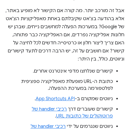
אבל זה מורכב יותר. מה קורה אם הקישור לא מופיע באתר,
אלא בהודעה בצ'אט שקיבלתם באחת מאפליקציות הצ'אט
של Google? במערכות הפעלה למחשבים נייחים, שבהן יש
חלונות אפליקציה נפרדים, אם האפליקציה כבר פתוחה,
האם צריך ליצור חלון או כרטיסייה חדשים לכל לחיצה על
קישור? אם חושבים על זה, יש הרבה דרכים לתעד קישורים
וניווטים, כולל, בין היתר:
קישורים שנלחצו מדפי אינטרנט אחרים.
כתובת ה-URL מופעלת מאפליקציה ספציפית
לפלטפורמה במערכת ההפעלה.
ניווטים שמקורם ב-
App Shortcuts API
.
קישורים שעוברים דרך
רכיבי handler של
פרוטוקולים של כתובות URL
.
ניווטים שנגרמים על ידי
רכיבי handler של