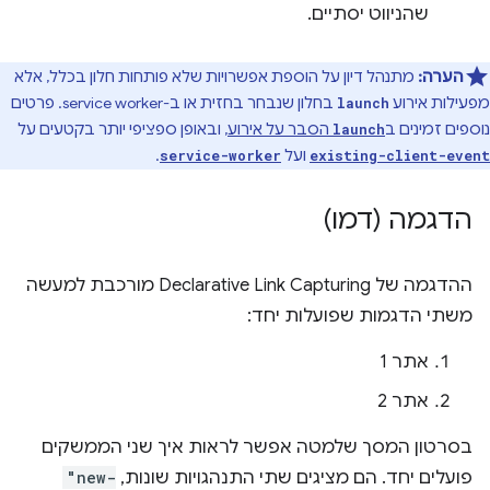
שהניווט יסתיים.
הערה:
מתנהל דיון על הוספת אפשרויות שלא פותחות חלון בכלל, אלא
מפעילות אירוע
בחלון שנבחר בחזית או ב-service worker. פרטים
launch
נוספים זמינים ב
הסבר על אירוע
, ובאופן ספציפי יותר בקטעים על
launch
ועל
.
service-worker
existing-client-event
הדגמה (דמו)
ההדגמה של Declarative Link Capturing מורכבת למעשה
משתי הדגמות שפועלות יחד:
אתר 1
אתר 2
בסרטון המסך שלמטה אפשר לראות איך שני הממשקים
פועלים יחד. הם מציגים שתי התנהגויות שונות,
"new-