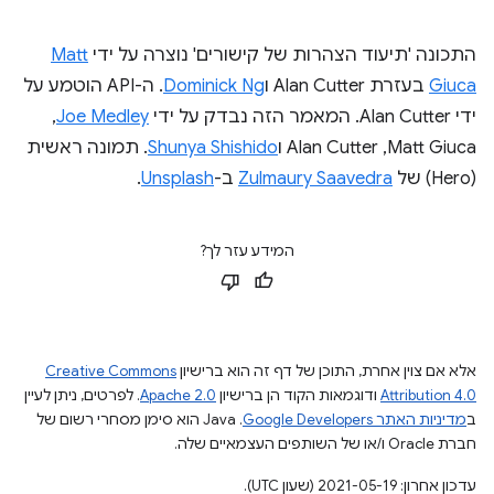
התכונה 'תיעוד הצהרות של קישורים' נוצרה על ידי
Matt
Giuca
בעזרת Alan Cutter ו
Dominick Ng
. ה-API הוטמע על
ידי Alan Cutter. המאמר הזה נבדק על ידי
Joe Medley
,‏
Matt Giuca,‏ Alan Cutter ו
Shunya Shishido
. תמונה ראשית
(Hero) של
Zulmaury Saavedra
ב-
Unsplash
.
המידע עזר לך?
אלא אם צוין אחרת, התוכן של דף זה הוא ברישיון
Creative Commons
Attribution 4.0
ודוגמאות הקוד הן ברישיון
Apache 2.0
. לפרטים, ניתן לעיין
ב
מדיניות האתר Google Developers‏
.‏ Java הוא סימן מסחרי רשום של
חברת Oracle ו/או של השותפים העצמאיים שלה.
עדכון אחרון: 2021-05-19 (שעון UTC).