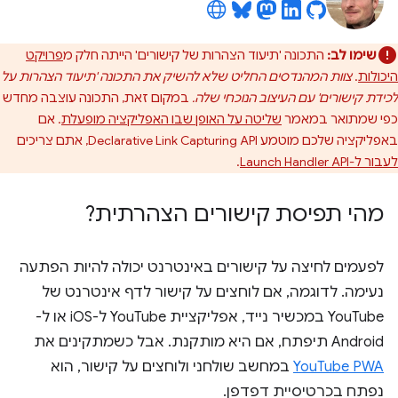
שימו לב:
התכונה 'תיעוד הצהרות של קישורים' הייתה חלק מ
פרויקט
היכולות
.
צוות המהנדסים החליט שלא להשיק את התכונה 'תיעוד הצהרות על
לכידת קישורים' עם העיצוב הנוכחי שלה.
במקום זאת, התכונה עוצבה מחדש
כפי שמתואר במאמר
שליטה על האופן שבו האפליקציה מופעלת
. אם
באפליקציה שלכם מוטמע Declarative Link Capturing API, אתם צריכים
לעבור ל-Launch Handler API
.
מהי תפיסת קישורים הצהרתית?
לפעמים לחיצה על קישורים באינטרנט יכולה להיות הפתעה
נעימה. לדוגמה, אם לוחצים על קישור לדף אינטרנט של
YouTube במכשיר נייד, אפליקציית YouTube ל-iOS או ל-
Android תיפתח, אם היא מותקנת. אבל כשמתקינים את
YouTube PWA
במחשב שולחני ולוחצים על קישור, הוא
נפתח בכרטיסיית דפדפן.