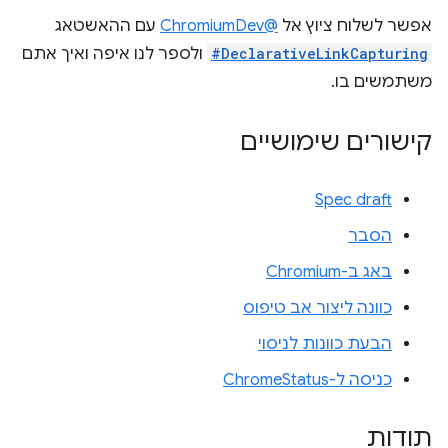
אפשר לשלוח ציוץ אל
@ChromiumDev
עם ההאשטאג
#DeclarativeLinkCapturing
ולספר לנו איפה ואיך אתם
משתמשים בו.
קישורים שימושיים
Spec draft
הסבר
באג ב-Chromium
כוונה ליצור אב טיפוס
הבעת כוונות לניסוי
כניסה ל-ChromeStatus
תודות