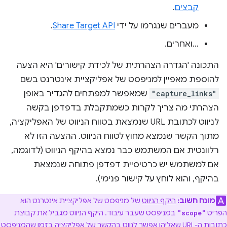
קבצים
.
מעברים שנגרמו על ידי
Share Target API
.
…ואחרים.
התכונה 'הגדרה הצהרתית של לכידת קישורים' היא הצעה
להוספת מאפיין למניפסט של אפליקציית אינטרנט בשם
"capture_links"
שמאפשר למפתחים להגדיר באופן
הצהרתי מה צריך לקרות כשמתקבלת בדפדפן בקשה
לניווט לכתובת URL שנמצאת בטווח הניווט של האפליקציה,
מתוך הקשר שנמצא מחוץ לטווח הניווט. ההצעה הזו לא
רלוונטית אם המשתמש כבר נמצא בהיקף הניווט (לדוגמה,
אם למשתמש יש כרטיסיית דפדפן פתוחה שנמצאת
בהיקף, והוא לוחץ על קישור פנימי).
מונח חשוב:
היקף הניווט
של מניפסט של אפליקציית אינטרנט הוא
הפריט
במניפסט שעבר עיבוד. היקף הניווט מגביל את קבוצת
"scope"
כתובות ה-URL שאליהן אפשר לנווט בהקשר של אפליקציה בזמן שהמניפסט