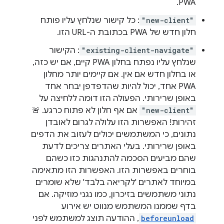
PWA.
"new-client"
: כל קישור שנלחץ עליו פותח
חלון חדש של PWA בכתובת ה-URL הזו.
"existing-client-navigate"
: הקישור
שנלחץ עליו נפתח בחלון PWA קיים, אם יש כזה,
או בחלון חדש אם אין. אם קיימים יותר מחלון
PWA אחד, יכול להיות שהדפדפן יבחר אחד
באופן שרירותי. הפעולה הזו דומה ללחיצה על
"new-client"
אם אף חלון לא פתוח כרגע. 🚨
זהירות! האפשרות הזו עלולה לגרום לאובדן
נתונים, כי המשתמשים יכולים לעזוב את הדפים
באופן שרירותי. בעלי האתרים צריכים לדעת
שהם מביעים הסכמה להתנהגות כזו כשהם
בוחרים באפשרות הזו. האפשרות הזו מתאימה
במיוחד לאתרים 'לקריאה בלבד' שלא שומרים
נתוני משתמשים בזיכרון, כמו נגני מוזיקה. אם
בדף שממנו המשתמש מנווט יש אירוע
beforeunload
, ההודעה תוצג למשתמש לפני