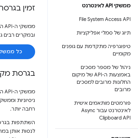
ממשקי API לאינטרנט
זמין בגרסה
File System Access API
תיוג של סמלי אפליקציות
ובמקרים רבים גם ב
טיפוגרפיה מתקדמת עם גופנים
כל ממשקי ה-API שכב
מקומיים
ניהול של מספר מסכים
בגרסת מקור 
באמצעות ה-API של מיקום
החלונות מרובים למסכים
מרובים
ממשקי ה-API האלה זמינים ב-Chrome כ
פורמטים מותאמים אישית
רחבה יותר.
לאינטרנט עבור Async
Clipboard API
השתתפות בגרסת 
לנסות אותן במהל