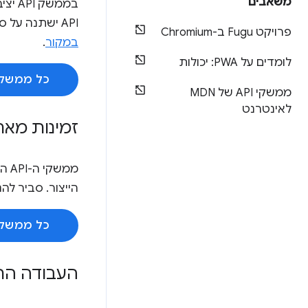
משאבים
בממש
API ישתנה על סמך המשוב שלכם. מידע נוסף על ניסויים במקור זמין
פרויקט Fugu ב-Chromium
במקור
.
לומדים על PWA: יכולות
כל ממשקי ה-API שנמצאים כרגע בגרסת
ממשקי API של MDN
לאינטרנט
זמינות מאח
ממש
הייצור. סביר להניח שיש באגים, 
כל ממשקי ה-API שנמצאים כרגע
העבודה הת