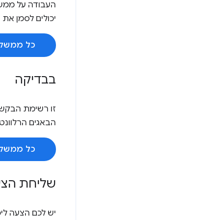
יכולים לסמן את הבאגים הרלוונ
כל ממשקי ה-API שהתחילה 
בבדיקה
הבאגים הרלוונטיים ב-Chromium כדי להצביע על תכונת הרצוי, וכדי לקבל ע
כל ממשקי ה-API שנמצא
שליחת הצע
יש לכם הצעה ליכולת שתרצו ש-Chromium ת