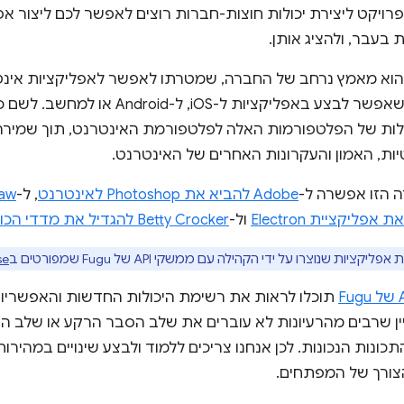
רויקט ליצירת יכולות חוצות-חברות רוצים לאפשר לכם ליצור א
 בעבר, ולהציג אותן.
וא מאמץ נרחב של החברה, שמטרתו לאפשר לאפליקציות אינ
לבצע כל פעולה שאפשר לבצע באפליקציות ל-iOS, ל-Android
לות של הפלטפורמות האלה לפלטפורמת האינטרנט, תוך שמירה
ת, האמון והעקרונות האחרים של האינטרנט.
ה הזו אפשרה ל-
Adobe להביא את Photoshop לאינטרנט
, ל-
raw
פליקציית Electron
ול-
Betty Crocker להגדיל את מדדי הכוונה לרכישה ב-300%
קציות שנוצרו על ידי הקהילה עם ממשקי API של Fugu שמפורטים ב
se
תוכלו לראות את רשימת היכולות החדשות והאפשריו
ין שרבים מהרעיונות לא עוברים את שלב הסבר הרקע או שלב הנ
כונות הנכונות. לכן אנחנו צריכים ללמוד ולבצע שינויים במהירות
צורך של המפתחים.