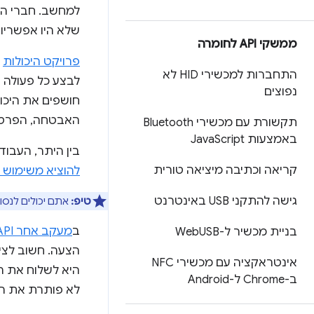
למחשב. חברי הפ
שלא היו אפשריות
ממשקי API לחומרה
פרויקט היכולות
ה
התחברות למכשירי HID לא
נפוצים
חושפים את היכו
האבטחה, הפרטיו
תקשורת עם מכשירי Bluetooth
באמצעות Java
Script
בין היתר, העבוד
קריאה וכתיבה מיציאה טורית
להוציא משימוש את א
גישה להתקני USB באינטרנט
טיפ:
אתם יכולים לנסות אפלי
ב
מעקב אחר API של Fugu
בניית מכשיר ל-Web
USB
הצעה. חשוב לצי
אינטראקציה עם מכשירי NFC
היא לשלוח את הת
ב-Chrome ל-Android
לא פותרת את ה