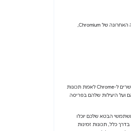
ממשקי ה-API הבאים עברו את תקופת הניסיון בגרסת המקור והם זמינים בגרסה האחרונה של Chromium,
. ניסויים במקור מאפשרים ל-Chrome לאמת תכונות
מוש בהם ועל היעילות שלהם בפריסה
משתמשי הבטא שלכם יוכלו
דרך כלל, תכונות זמינות