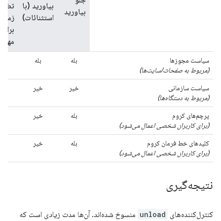
جلو
بیاورید (با
تضمی
بیاورید
استثنائات)
زمان
برای
مهاج
سیاست مجوزها
بله
بله
بله
(مربوط به صفحات/سایت‌ها)
سیاست سازمانی
خیر
خیر
بله
(مربوط به دستگاه‌ها)
پرچم‌های کروم
بله
خیر
خیر
(برای کاربران شخصی اعمال می‌شود)
کلیدهای خط فرمان کروم
بله
خیر
بله
(برای کاربران شخصی اعمال می‌شود)
نتیجه‌گیری
کنترل‌کننده‌های
unload
منسوخ شده‌اند. آن‌ها مدت زیادی است که