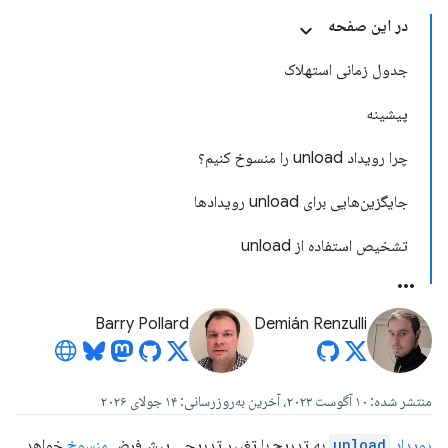
در این صفحه
جدول زمانی استهلاک
پیشینه
چرا رویداد unload را منسوخ کنیم؟
جایگزین‌هایی برای unload رویدادها
تشخیص استفاده از unload
Barry Pollard
Demián Renzulli
منتشر شده: ۱۰ آگوست ۲۰۲۳، آخرین به‌روزرسانی: ۱۴ جولای ۲۰۲۶
رویداد
unload
به تدریج با تغییر تدریجی پیش‌فرض
منسوخ
خواهد