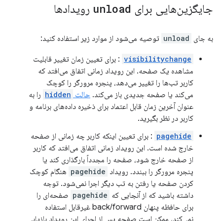
جایگزین‌هایی برای
unload
رویدادها
به جای
unload
توصیه می‌شود از موارد زیر استفاده کنید:
visibilitychange
: برای تعیین زمان تغییر قابلیت
مشاهده یک صفحه. این رویداد زمانی اتفاق می‌افتد که
کاربر تب‌ها را تغییر می‌دهد، پنجره مرورگر را کوچک
می‌کند یا صفحه جدیدی باز می‌کند.
حالت
hidden
را به
عنوان آخرین زمان قابل اعتماد برای ذخیره داده‌های برنامه و
کاربر در نظر بگیرید.
pagehide
: برای تعیین اینکه کاربر چه زمانی از صفحه
خارج شده است. این رویداد زمانی اتفاق می‌افتد که کاربر
از صفحه خارج شود، صفحه را مجدداً بارگذاری کند یا
پنجره مرورگر را ببندد. رویداد
pagehide
هنگام کوچک
کردن صفحه یا رفتن به تب دیگر اجرا نمی‌شود. توجه
داشته باشید که از آنجایی که
pagehide
صفحه‌ای را
برای حافظه پنهان back/forward غیرقابل استفاده
نمی‌کند، ممکن است صفحه پس از اجرای این رویداد بازیابی