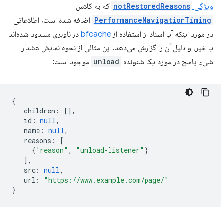
ویژگی
notRestoredReasons
که به کلاس
PerformanceNavigationTiming
اضافه شده است، اطلاعاتی
در مورد اینکه آیا اسناد از استفاده از
bfcache
در ناوبری مسدود شده‌اند
یا خیر، و دلیل آن را گزارش می‌دهد. این مثالی از نحوه نمایش هشدار
شیء پاسخ در مورد یک شنونده
unload
موجود است:
{
children
:
[],
id
:
null
,
name
:
null
,
reasons
:
[
{
"reason"
,
"unload-listener"
}
],
src
:
null
,
url
:
"https://www.example.com/page/"
}