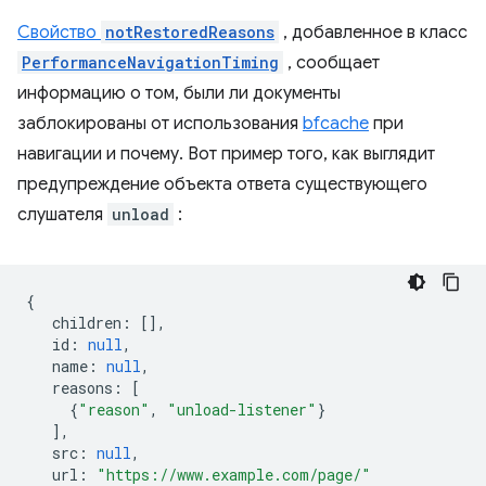
Свойство
notRestoredReasons
, добавленное в класс
PerformanceNavigationTiming
, сообщает
информацию о том, были ли документы
заблокированы от использования
bfcache
при
навигации и почему. Вот пример того, как выглядит
предупреждение объекта ответа существующего
слушателя
unload
:
{
children
:
[],
id
:
null
,
name
:
null
,
reasons
:
[
{
"reason"
,
"unload-listener"
}
],
src
:
null
,
url
:
"https://www.example.com/page/"