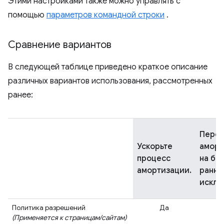
Этими настройками также можно управлять с
помощью
параметров командной строки
.
Сравнение вариантов
В следующей таблице приведено краткое описание
различных вариантов использования, рассмотренных
ранее:
Перен
Ускорьте
амор
процесс
на бо
амортизации.
ранни
исклю
Политика разрешений
Да
(Применяется к страницам/сайтам)