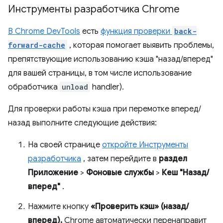
Инструменты разработчика Chrome
В Chrome DevTools
есть
функция проверки
back-
forward-cache
, которая помогает выявить проблемы,
препятствующие использованию кэша "назад/вперед"
для вашей страницы, в том числе использование
обработчика
unload
handler).
Для проверки работы кэша при перемотке вперед/
назад выполните следующие действия:
На своей странице
откройте Инструменты
разработчика
, затем перейдите в
раздел
Приложение
>
Фоновые службы
>
Кеш "Назад/
вперед"
.
Нажмите кнопку
«Проверить кэш» (назад/
вперед).
Chrome автоматически перенаправит