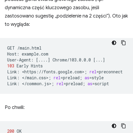
dynamiczna część kluczowego zasobu, jeśli
zastosowano sugestię „podzielenie na 2 części”). Oto jak
to wygląda:
GET
/main.html

Host:
example.com

User-Agent:
[
....
]
Chrome/103.0.0.0
[
...
]
103
Early
Hints

Link:
<https://fonts.google.com>
;
rel
=
preconnect

Link:
</main.css>
;
rel
=
preload
;
as
=
style

Link:
</common.js>
;
rel
=
preload
;
as
=
Po chwili:
200
OK
