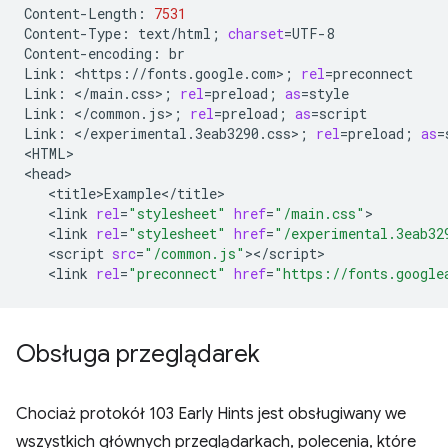
Content-Length:
7531
Content-Type:
text/html
;
charset
=
UTF-8

Content-encoding:
br

Link:
<https://fonts.google.com>
;
rel
=
preconnect

Link:
</main.css>
;
rel
=
preload
;
as
=
style

Link:
</common.js>
;
rel
=
preload
;
as
=
script

Link:
</experimental.3eab3290.css>
;
rel
=
preload
;
as
=
<HTML>

<link
rel
=
"stylesheet"
href
=
"/main.css"
<link
rel
=
"stylesheet"
href
=
"/experimental.3eab32
<script
src
=
"/common.js"
<link
rel
=
"preconnect"
href
=
"https://fonts.google
Obsługa przeglądarek
Chociaż protokół 103 Early Hints jest obsługiwany we
wszystkich głównych przeglądarkach, polecenia, które