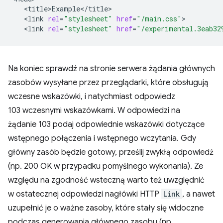
<link
rel
=
"stylesheet"
href
=
"/main.css"
<link
rel
=
"stylesheet"
href
=
"/experimental.3eab32
Na koniec sprawdź na stronie serwera żądania głównych
zasobów wysyłane przez przeglądarki, które obsługują
wczesne wskazówki, i natychmiast odpowiedz
103 wczesnymi wskazówkami. W odpowiedzi na
żądanie 103 podaj odpowiednie wskazówki dotyczące
wstępnego połączenia i wstępnego wczytania. Gdy
główny zasób będzie gotowy, prześlij zwykłą odpowiedź
(np. 200 OK w przypadku pomyślnego wykonania). Ze
względu na zgodność wsteczną warto też uwzględnić
w ostatecznej odpowiedzi nagłówki HTTP
Link
, a nawet
uzupełnić je o ważne zasoby, które stały się widoczne
podczas generowania głównego zasobu (np.