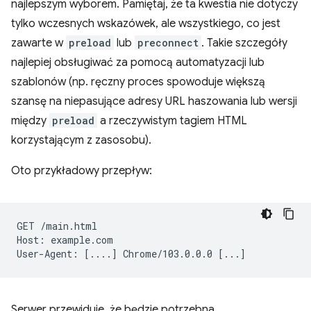
najlepszym wyborem. Pamiętaj, że ta kwestia nie dotyczy
tylko wczesnych wskazówek, ale wszystkiego, co jest
zawarte w
preload
lub
preconnect
. Takie szczegóły
najlepiej obsługiwać za pomocą automatyzacji lub
szablonów (np. ręczny proces spowoduje większą
szansę na niepasujące adresy URL haszowania lub wersji
między
preload
a rzeczywistym tagiem HTML
korzystającym z zasosobu).
Oto przykładowy przepływ:
GET
/main.html

Host:
example.com

User-Agent:
[
....
]
Chrome/103.0.0.0
[
...
]
Serwer przewiduje, że będzie potrzebna