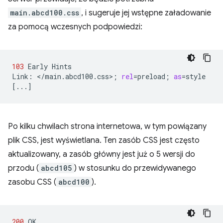
main.abcd100.css
, i sugeruje jej wstępne załadowanie
za pomocą wczesnych podpowiedzi:
103
Early
Hints

Link:
</main.abcd100.css>
;
rel
=
preload
;
as
=
[
...
]
Po kilku chwilach strona internetowa, w tym powiązany
plik CSS, jest wyświetlana. Ten zasób CSS jest często
aktualizowany, a zasób główny jest już o 5 wersji do
przodu (
abcd105
) w stosunku do przewidywanego
zasobu CSS (
abcd100
).
200