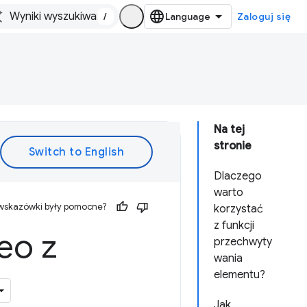
/
Zaloguj się
Na tej
stronie
Dlaczego
warto
 wskazówki były pomocne?
korzystać
z funkcji
eo z
przechwyty
wania
elementu?
Jak