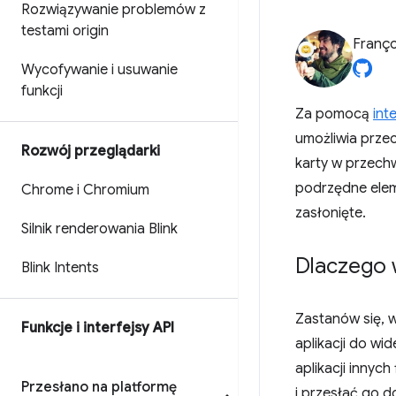
Rozwiązywanie problemów z
testami origin
Franço
Wycofywanie i usuwanie
funkcji
Za pomocą
int
umożliwia prze
Rozwój przeglądarki
karty w przech
podrzędne eleme
Chrome i Chromium
zasłonięte.
Silnik renderowania Blink
Dlaczego 
Blink Intents
Zastanów się, 
Funkcje i interfejsy API
aplikacji do wi
aplikacji innyc
Przesłano na platformę
i przesłać go d