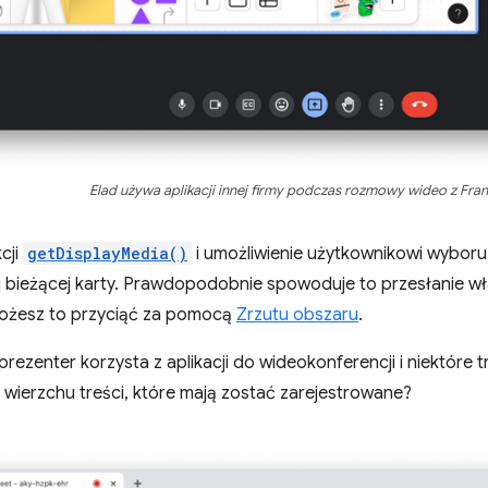
Elad używa aplikacji innej firmy podczas rozmowy wideo z Fran
cji
getDisplayMedia()
i umożliwienie użytkownikowi wyboru
ej bieżącej karty. Prawdopodobnie spowoduje to przesłanie 
ożesz to przyciąć za pomocą
Zrzutu obszaru
.
 prezenter korzysta z aplikacji do wideokonferencji i niektóre tr
a wierzchu treści, które mają zostać zarejestrowane?