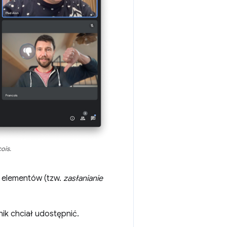
ois.
i elementów (tzw.
zasłanianie
nik chciał udostępnić.