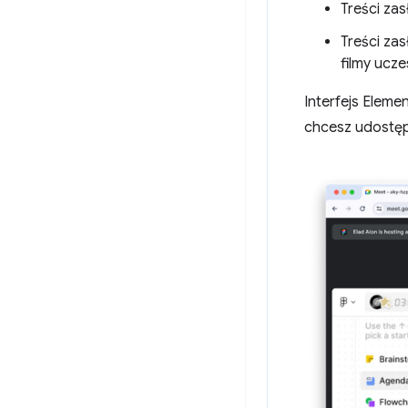
Treści za
Treści za
filmy ucz
Interfejs Eleme
chcesz udostęp