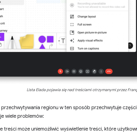
Lista Elada pojawia się nad treściami otrzymanymi przez Franç
ja przechwytywania regionu w ten sposób przechwytuje częśc
je wiele problemów:
e treści może uniemożliwić wyświetlenie treści, które użytkow