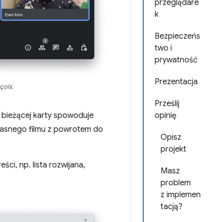
przeglądare
k
Bezpieczeńs
two i
prywatność
Prezentacja
çois.
Prześlij
 bieżącej karty spowoduje
opinię
własnego filmu z powrotem do
Opisz
projekt
eści, np. lista rozwijana,
Masz
problem
z implemen
tacją?