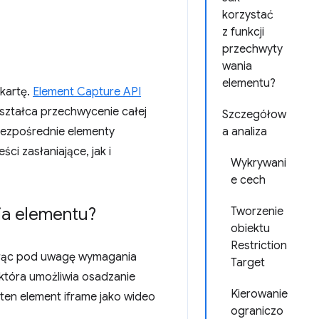
korzystać
z funkcji
przechwyty
wania
elementu?
kartę.
Element Capture API
ształca przechwycenie całej
Szczegółow
bezpośrednie elementy
a analiza
i zasłaniające, jak i
Wykrywani
e cech
ia elementu?
Tworzenie
obiektu
Restriction
iorąc pod uwagę wymagania
Target
 która umożliwia osadzanie
Kierowanie
 ten element iframe jako wideo
ograniczo