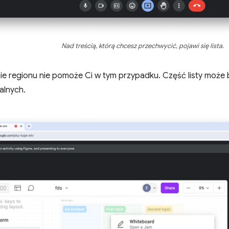
Nad treścią, którą chcesz przechwycić, pojawi się lista.
e regionu nie pomoże Ci w tym przypadku. Część listy może
alnych.