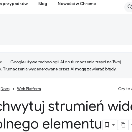
ia przypadków
Blog
Nowości w Chrome
Google używa technologii AI do tłumaczenia treści na Twój
k. Tłumaczenia wygenerowane przez AI mogą zawierać błędy.
Docs
Web Platform
Czy te
chwytuj strumień wid
lnego elementu