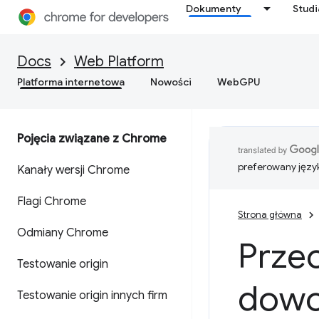
Dokumenty
Stud
Docs
Web Platform
Platforma internetowa
Nowości
WebGPU
Pojęcia związane z Chrome
preferowany języ
Kanały wersji Chrome
Flagi Chrome
Strona główna
Odmiany Chrome
Prze
Testowanie origin
dowo
Testowanie origin innych firm