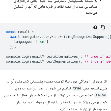
به نتیجه تقسیم‌بندی دسترسی پیدا کنید، یعنی کاراکترهای
شناسایی شده، از جمله نقاط و ضربه‌هایی که آنها را تشکیل
می‌دهند.
const
result
=
await
navigator
.
queryHandwritingRecognizerSupport
(
languages
:
[
'en'
]
});
console
.
log
(
result
?
.
textAlternatives
);
// true if al
console
.
log
(
result
?
.
textSegmentation
);
// true if se
اگر مرورگر از ویژگی مورد نیاز توسعه دهنده پشتیبانی کند، مقدار آن در
شیء نتیجه روی
true
تنظیم می شود. در غیر این صورت روی
false
تنظیم می شود. می‌توانید از این اطلاعات برای فعال یا غیرفعال
کردن برخی ویژگی‌ها در برنامه‌تان یا ارسال درخواست جدید برای
مجموعه‌ای از زبان‌ها استفاده کنید.