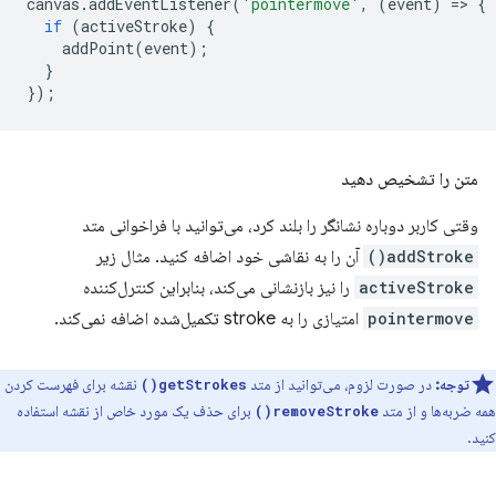
canvas
.
addEventListener
(
'pointermove'
,
(
event
)
=
>
{
if
(
activeStroke
)
{
addPoint
(
event
);
}
});
متن را تشخیص دهید
وقتی کاربر دوباره نشانگر را بلند کرد، می‌توانید با فراخوانی متد
addStroke()
آن را به نقاشی خود اضافه کنید. مثال زیر
activeStroke
را نیز بازنشانی می‌کند، بنابراین کنترل‌کننده
pointermove
امتیازی را به stroke تکمیل‌شده اضافه نمی‌کند.
توجه:
در صورت لزوم، می‌توانید از متد
نقشه برای فهرست کردن
getStrokes()
همه ضربه‌ها و از متد
برای حذف یک مورد خاص از نقشه استفاده
removeStroke()
کنید.