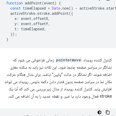
function
addPoint
(
event
)
{
const
timeElapsed
=
Date
.
now
()
-
activeStroke
.
star
activeStroke
.
stroke
.
addPoint
({
x
:
event
.
offsetX
,
y
:
event
.
offsetY
,
t
:
timeElapsed
,
});
}
کنترل کننده رویداد
pointermove
زمانی فراخوانی می شود که
نشانگر در سراسر صفحه جابجا شود. این نکات نیز باید به سکته مغزی
اضافه شوند. اگر نشانگر در حالت "پایین" نباشد، برای مثال هنگام حرکت
مکان نما در سراسر صفحه بدون فشار دادن دکمه ماوس، رویداد می تواند
افزایش یابد. کنترل کننده رویداد از مثال زیر بررسی می کند که آیا یک
stroke فعال وجود دارد یا خیر، و نقطه جدید را به آن اضافه می کند.