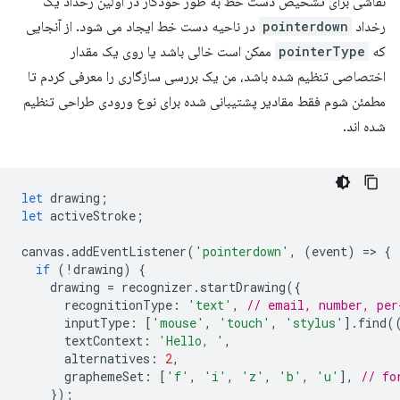
نقاشی برای تشخیص دست خط به طور خودکار در اولین رخداد یک
رخداد
pointerdown
در ناحیه دست خط ایجاد می شود. از آنجایی
که
pointerType
ممکن است خالی باشد یا روی یک مقدار
اختصاصی تنظیم شده باشد، من یک بررسی سازگاری را معرفی کردم تا
مطمئن شوم فقط مقادیر پشتیبانی شده برای نوع ورودی طراحی تنظیم
شده اند.
let
drawing
;
let
activeStroke
;
canvas
.
addEventListener
(
'pointerdown'
,
(
event
)
=
>
{
if
(
!
drawing
)
{
drawing
=
recognizer
.
startDrawing
({
recognitionType
:
'text'
,
// email, number, per
inputType
:
[
'mouse'
,
'touch'
,
'stylus'
].
find
(
textContext
:
'Hello, '
,
alternatives
:
2
,
graphemeSet
:
[
'f'
,
'i'
,
'z'
,
'b'
,
'u'
],
// fo
});