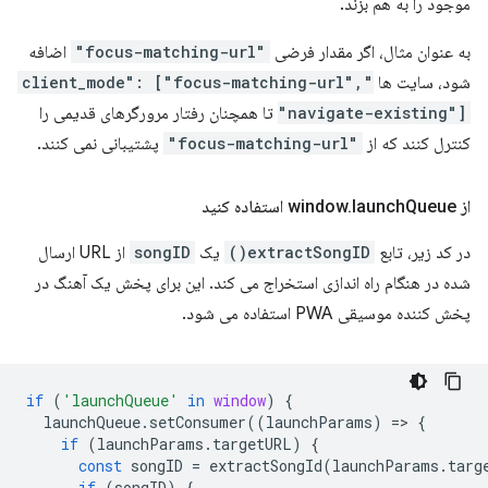
موجود را به هم بزند.
به عنوان مثال، اگر مقدار فرضی
"focus-matching-url"
اضافه
شود، سایت ها
"client_mode": ["focus-matching-url",
"navigate-existing"]
تا همچنان رفتار مرورگرهای قدیمی را
کنترل کنند که از
"focus-matching-url"
پشتیبانی نمی کنند.
از window
Queue استفاده کنید
launch
.
در کد زیر، تابع
extractSongID()
یک
songID
از URL ارسال
شده در هنگام راه اندازی استخراج می کند. این برای پخش یک آهنگ در
پخش کننده موسیقی PWA استفاده می شود.
if
(
'launchQueue'
in
window
)
{
launchQueue
.
setConsumer
((
launchParams
)
=
>
{
if
(
launchParams
.
targetURL
)
{
const
songID
=
extractSongId
(
launchParams
.
targ
if
(
songID
)
{