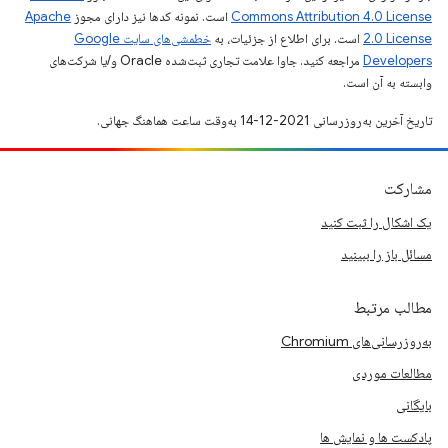
Commons Attribution 4.0 License
است. نمونه کدها نیز دارای مجوز
Apache
2.0 License
است. برای اطلاع از جزئیات، به
خطمشی‌های سایت Google
Developers‏
مراجعه کنید. جاوا علامت تجاری ثبت‌شده Oracle و/یا شرکت‌های
وابسته به آن است.
تاریخ آخرین به‌روزرسانی 2021-12-14 به‌وقت ساعت هماهنگ جهانی.
مشارکت
یک اشکال را ثبت کنید
مسائل باز را ببینید
مطالب مرتبط
به‌روزرسانی‌های Chromium
مطالعات موردی
بایگانی
پادکست ها و نمایش ها