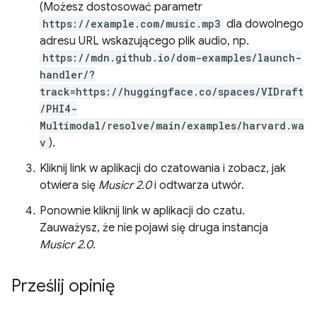
(Możesz dostosować parametr
https://example.com/music.mp3
dla dowolnego
adresu URL wskazującego plik audio, np.
https://mdn.github.io/dom-examples/launch-
handler/?
track=https://huggingface.co/spaces/VIDraft
/PHI4-
Multimodal/resolve/main/examples/harvard.wa
v
).
Kliknij link w aplikacji do czatowania i zobacz, jak
otwiera się
Musicr 2.0
i odtwarza utwór.
Ponownie kliknij link w aplikacji do czatu.
Zauważysz, że nie pojawi się druga instancja
Musicr 2.0
.
Prześlij opinię