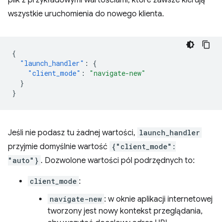
plik z przykładowymi wartościami, które zawsze kierują
wszystkie uruchomienia do nowego klienta.
{
"launch_handler"
:
{
"client_mode"
:
"navigate-new"
}
}
Jeśli nie podasz tu żadnej wartości,
launch_handler
przyjmie domyślnie wartość
{"client_mode":
"auto"}
. Dozwolone wartości pól podrzędnych to:
client_mode
:
navigate-new
: w oknie aplikacji internetowej
tworzony jest nowy kontekst przeglądania,