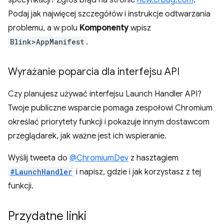
specyfikacji? Zgłoś błąd na stronie
new.crbug.com
.
Podaj jak najwięcej szczegółów i instrukcje odtwarzania
problemu, a w polu
Komponenty
wpisz
Blink>AppManifest
.
Wyrażanie poparcia dla interfejsu API
Czy planujesz używać interfejsu Launch Handler API?
Twoje publiczne wsparcie pomaga zespołowi Chromium
określać priorytety funkcji i pokazuje innym dostawcom
przeglądarek, jak ważne jest ich wspieranie.
Wyślij tweeta do
@ChromiumDev
z hasztagiem
#LaunchHandler
i napisz, gdzie i jak korzystasz z tej
funkcji.
Przydatne linki