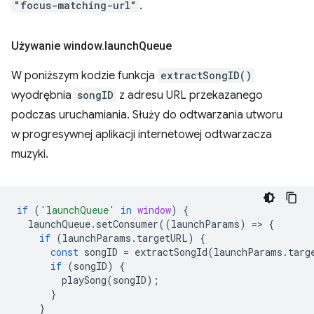
"focus-matching-url"
.
Używanie window
.
launch
Queue
W poniższym kodzie funkcja
extractSongID()
wyodrębnia
songID
z adresu URL przekazanego
podczas uruchamiania. Służy do odtwarzania utworu
w progresywnej aplikacji internetowej odtwarzacza
muzyki.
if
(
'launchQueue'
in
window
)
{
launchQueue
.
setConsumer
((
launchParams
)
=
>
{
if
(
launchParams
.
targetURL
)
{
const
songID
=
extractSongId
(
launchParams
.
targ
if
(
songID
)
{
playSong
(
songID
);
}
}