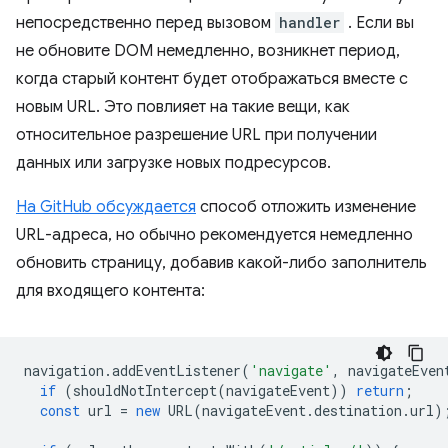
непосредственно перед вызовом
handler
. Если вы
не обновите DOM немедленно, возникнет период,
когда старый контент будет отображаться вместе с
новым URL. Это повлияет на такие вещи, как
относительное разрешение URL при получении
данных или загрузке новых подресурсов.
На GitHub обсуждается
способ отложить изменение
URL-адреса, но обычно рекомендуется немедленно
обновить страницу, добавив какой-либо заполнитель
для входящего контента:
navigation
.
addEventListener
(
'navigate'
,
navigateEven
if
(
shouldNotIntercept
(
navigateEvent
))
return
;
const
url
=
new
URL
(
navigateEvent
.
destination
.
url
)