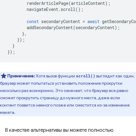
renderArticlePage
(
articleContent
);
navigateEvent
.
scroll
();
const
secondaryContent
=
await
getSecondaryCo
addSecondaryContent
(
secondaryContent
);
},
});
}
});
Примечание:
Хотя вызов функции
выглядит как один,
scroll()
браузер может попытаться установить положение прокрутки
несколько раз асинхронно. Это означает, что браузер все равно
сможет прокрутить страницу до нужного места, даже если
контент появится немного позже или сместится из-за изменения
макета.
В качестве альтернативы вы можете полностью