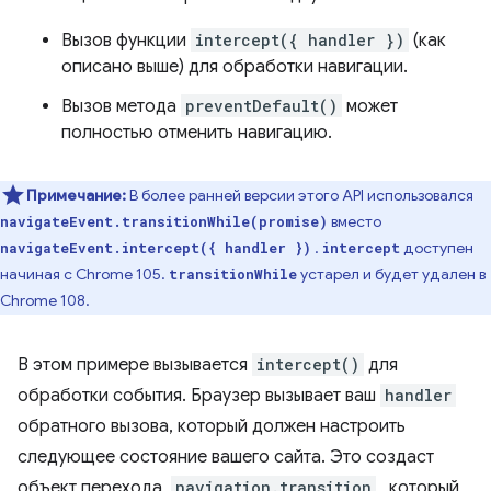
Вызов функции
intercept({ handler })
(как
описано выше) для обработки навигации.
Вызов метода
preventDefault()
может
полностью отменить навигацию.
Примечание:
В более ранней версии этого API использовался
вместо
navigateEvent.transitionWhile(promise)
.
доступен
navigateEvent.intercept({ handler })
intercept
начиная с Chrome 105.
устарел и будет удален в
transitionWhile
Chrome 108.
В этом примере вызывается
intercept()
для
обработки события. Браузер вызывает ваш
handler
обратного вызова, который должен настроить
следующее состояние вашего сайта. Это создаст
объект перехода,
navigation.transition
, который