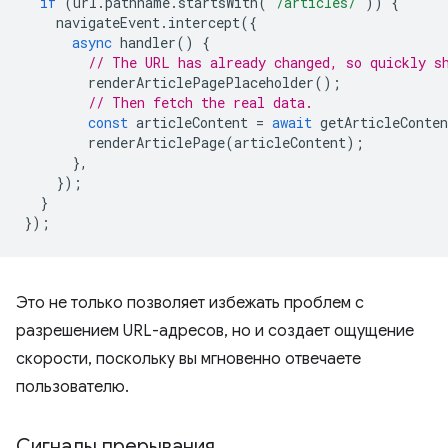
if
(
url
.
pathname
.
startsWith
(
'/articles/'
))
{
navigateEvent
.
intercept
({
async
handler
()
{
// The URL has already changed, so quickly s
renderArticlePagePlaceholder
();
// Then fetch the real data.
const
articleContent
=
await
getArticleConten
renderArticlePage
(
articleContent
);
},
});
}
});
Это не только позволяет избежать проблем с
разрешением URL-адресов, но и создает ощущение
скорости, поскольку вы мгновенно отвечаете
пользователю.
Сигналы прерывания