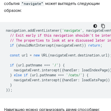
события
"navigate"
может выглядеть следующим
образом:
navigation
.
addEventListener
(
'navigate'
,
navigateEven
// Exit early if this navigation shouldn't be inte
// The properties to look at are discussed later i
if
(
shouldNotIntercept
(
navigateEvent
))
return
;
const
url
=
new
URL
(
navigateEvent
.
destination
.
url
)
if
(
url
.
pathname
===
'/'
)
{
navigateEvent
.
intercept
({
handler
:
loadIndexPage
}
}
else
if
(
url
.
pathname
===
'/cats/'
)
{
navigateEvent
.
intercept
({
handler
:
loadCatsPage
})
}
});
Навигацию можно организовать двумя способами: