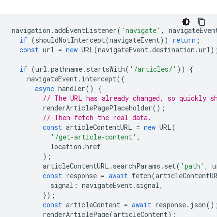
navigation
.
addEventListener
(
'navigate'
,
navigateEven
if
(
shouldNotIntercept
(
navigateEvent
))
return
;
const
url
=
new
URL
(
navigateEvent
.
destination
.
url
)
if
(
url
.
pathname
.
startsWith
(
'/articles/'
))
{
navigateEvent
.
intercept
({
async
handler
()
{
// The URL has already changed, so quickly s
renderArticlePagePlaceholder
();
// Then fetch the real data.
const
articleContentURL
=
new
URL
(
'/get-article-content'
,
location
.
href
);
articleContentURL
.
searchParams
.
set
(
'path'
,
u
const
response
=
await
fetch
(
articleContentU
signal
:
navigateEvent
.
signal
,
});
const
articleContent
=
await
response
.
json
()
renderArticlePage
(
articleContent
);