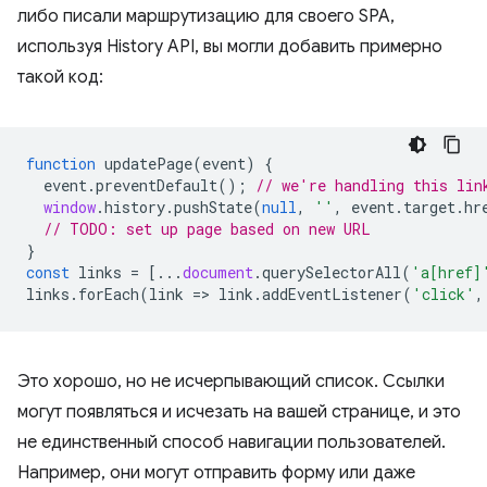
либо писали маршрутизацию для своего SPA,
используя History API, вы могли добавить примерно
такой код:
function
updatePage
(
event
)
{
event
.
preventDefault
();
// we're handling this lin
window
.
history
.
pushState
(
null
,
''
,
event
.
target
.
hr
// TODO: set up page based on new URL
}
const
links
=
[...
document
.
querySelectorAll
(
'a[href]
links
.
forEach
(
link
=
>
link
.
addEventListener
(
'click'
,
Это хорошо, но не исчерпывающий список. Ссылки
могут появляться и исчезать на вашей странице, и это
не единственный способ навигации пользователей.
Например, они могут отправить форму или даже