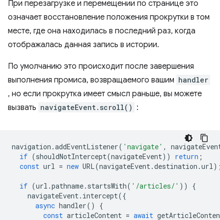
При перезагрузке и перемещении по странице это
означает восстановление положения прокрутки в том
месте, где она находилась в последний раз, когда
отображалась данная запись в истории.
По умолчанию это происходит после завершения
выполнения промиса, возвращаемого вашим
handler
, но если прокрутка имеет смысл раньше, вы можете
вызвать
navigateEvent.scroll()
:
navigation
.
addEventListener
(
'navigate'
,
navigateEven
if
(
shouldNotIntercept
(
navigateEvent
))
return
;
const
url
=
new
URL
(
navigateEvent
.
destination
.
url
)
if
(
url
.
pathname
.
startsWith
(
'/articles/'
))
{
navigateEvent
.
intercept
({
async
handler
()
{
const
articleContent
=
await
getArticleConten