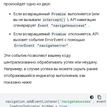
произойдет одно из двух:
Если возвращенный
Promise
выполняется (или
вы не вызывали
intercept()
), API навигации
сгенерирует
Event
"navigatesuccess"
.
Если возвращаемый
Promise
отклоняется, API
вызовет событие ErrorEvent с помощью
ErrorEvent
"navigateerror"
.
Эти события позволяют вашему коду
централизованно обрабатывать успех или неудачу.
Например, в случае успеха вы можете скрыть ранее
отображавшийся индикатор выполнения, как
показано ниже:
navigation
.
addEventListener
(
'navigatesuccess'
,
event
loadingIndicator
.
hidden
=
true
;