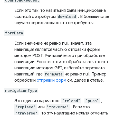
downloadRequest
Если это так, то навигация была инициирована
ссылкой с атрибутом
download
. В большинстве
случаев перехватывать это не требуется.
formData
Если значение не равно null, значит, эта
навигация является частью отправки формы
методом POST. Учитывайте это при обработке
навигации. Если вы хотите обрабатывать только
навигацию методом GET, избегайте перехвата
навигаций, где
formData
не равно null. Пример
обработки
отправки форм
см. далее в статье.
navigationType
Это один из вариантов:
"reload"
,
"push"
,
"replace"
или
"traverse"
. Если это
"traverse"
, то эту навигацию нельзя отменить