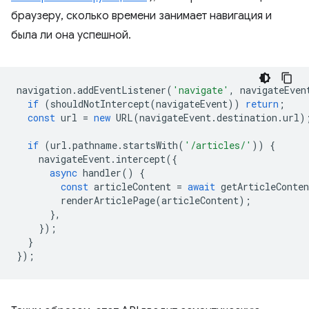
браузеру, сколько времени занимает навигация и
была ли она успешной.
navigation
.
addEventListener
(
'navigate'
,
navigateEven
if
(
shouldNotIntercept
(
navigateEvent
))
return
;
const
url
=
new
URL
(
navigateEvent
.
destination
.
url
)
if
(
url
.
pathname
.
startsWith
(
'/articles/'
))
{
navigateEvent
.
intercept
({
async
handler
()
{
const
articleContent
=
await
getArticleConten
renderArticlePage
(
articleContent
);
},
});
}
});