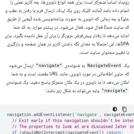
رویداد اساساً
متمرکز
است: برای همه انواع ناوبری‌ها، چه کاربر عملی را
انجام داده باشد (مانند کلیک روی یک لینک، ارسال فرم یا رفتن به عقب و
جلو) و چه زمانی که ناوبری به صورت برنامه‌نویسی شده (یعنی از طریق
کد سایت شما) فعال شود، فعال می‌شود. در بیشتر موارد، به کد شما
اجازه می‌دهد تا رفتار پیش‌فرض مرورگر را برای آن عمل نادیده بگیرد. برای
SPAها، این احتمالاً به معنای نگه داشتن کاربر در همان صفحه و بارگیری
یا تغییر محتوای سایت است.
یک
NavigateEvent
به شنونده‌ی
"navigate"
ارسال می‌شود
که حاوی اطلاعاتی در مورد ناوبری، مانند URL مقصد، است و به شما
امکان می‌دهد تا به ناوبری در یک مکان متمرکز پاسخ دهید. یک شنونده‌ی
"navigate"
پایه می‌تواند به شکل زیر باشد:
navigation
.
addEventListener
(
'navigate'
,
navigateEven
// Exit early if this navigation shouldn't be inte
// The properties to look at are discussed later i
if
(
shouldNotIntercept
(
navigateEvent
))
return
;