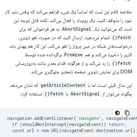
خلاصه کلام این است که اساساً یک شیء فراهم می‌کند که وقتی باید کار
خود را متوقف کنید، یک رویداد را فعال می‌کند. نکته قابل توجه این
است که می‌توانید یک
AbortSignal
به هر فراخوانی که برای
fetch()
انجام می‌دهید، ارسال کنید که در صورت لغو ناوبری،
درخواست‌های شبکه در حین پرواز را لغو می‌کند. این کار هم پهنای باند
کاربر را ذخیره می‌کند و هم
Promise
برگردانده شده توسط
fetch()
را رد می‌کند و از هرگونه اقدام بعدی مانند به‌روزرسانی
DOM برای نمایش ناوبری صفحه نامعتبر جلوگیری می‌کند.
این مثال قبلی است، اما با
getArticleContent
که نشان می‌دهد
چگونه می‌توان از
AbortSignal
با
fetch()
استفاده کرد:
navigation
.
addEventListener
(
'navigate'
,
navigateEven
if
(
shouldNotIntercept
(
navigateEvent
))
return
;
const
url
=
new
URL
(
navigateEvent
.
destination
.
url
)