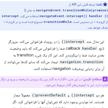
نکته:
نسخه قبلی این API از
به جای ()
navigateEvent.transitionWhile(promise)
استفاده می‌کرد.
intercept
navigateEvent.intercept({ handler })
از کروم ۱۰۵ در دسترس است.
منسوخ شده است و در کروم ۱۰۸
transitionWhile
حذف خواهد شد.
این مثال متد
intercept()
را در رویداد فراخوانی می‌کند. مرورگر
تابع callback
handler
شما را فراخوانی می‌کند که باید وضعیت
بعدی سایت شما را پیکربندی کند. این کار یک شیء transition به
navigation.transition
ایجاد می‌کند که سایر کدها می‌توانند از
آن برای ردیابی پیشرفت navigation استفاده کنند.
اصطلاح کلیدی:
در این متن، «گذار» به گذار بین یک ورودی تاریخچه و ورودی دیگر
اشاره دارد. این به انیمیشن‌های گذار مربوط نمی‌شود.
هر دو
intercept()
و
preventDefault()
معمولاً مجاز
هستند، اما مواردی وجود دارد که نمی‌توان آنها را فراخوانی کرد. اگر