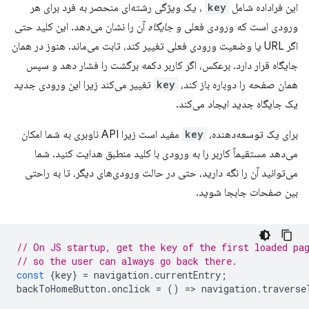
این فراداده شامل
key
، یک ویژگی رشته‌ای منحصر به فرد برای هر
ورودی است که ورودی فعلی و
جایگاه
آن را نشان می‌دهد. این کلید حتی
اگر URL یا وضعیت ورودی فعلی تغییر کند، ثابت می‌ماند. هنوز در همان
جایگاه قرار دارد. برعکس، اگر کاربر دکمه برگشت را فشار دهد و سپس
همان صفحه را دوباره باز کند،
key
تغییر می‌کند زیرا این ورودی جدید
یک جایگاه جدید ایجاد می‌کند.
برای یک توسعه‌دهنده،
key
مفید است زیرا API ناوبری به شما امکان
می‌دهد مستقیماً کاربر را به ورودی با کلید منطبق هدایت کنید. شما
می‌توانید آن را نگه دارید، حتی در حالت ورودی‌های دیگر، تا به راحتی
بین صفحات جابجا شوید.
// On JS startup, get the key of the first loaded pa
// so the user can always go back there.
const
{
key
}
=
navigation
.
currentEntry
;
backToHomeButton
.
onclick
=
()
=
>
navigation
.
traverse