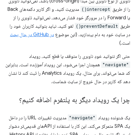
ناوبری از نوع ناوبری بین مبدا (cross-origin) باشد، نمی‌توانید ناوبری
را از طریق
intercept()
مدیریت کنید. و اگر کاربر دکمه‌های Back
یا Forward را در مرورگر خود فشار می‌دهد، نمی‌توانید ناوبری را از
طریق
preventDefault()
لغو کنید. نباید بتوانید کاربران خود را
در سایت خود به دام بیندازید. (این موضوع
در GitHub در حال بحث
است.)
حتی اگر نتوانید خودِ ناوبری را متوقف یا قطع کنید، رویداد
"navigate"
همچنان اجرا می‌شود. این رویداد
آموزنده
است، بنابراین
کد شما می‌تواند، برای مثال، یک رویداد Analytics را ثبت کند تا نشان
دهد که کاربر در حال خروج از سایت شماست.
چرا یک رویداد دیگر به پلتفرم اضافه کنیم؟
یک شنونده رویداد
"navigate"
مدیریت تغییرات URL را در داخل
یک SPA متمرکز می‌کند. این کار با استفاده از APIهای قدیمی‌تر دشوار
است. اگر تا به حال مسیریابی SPA خود را با استفاده از History API