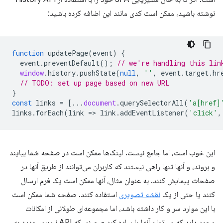
نوشته باشید، ممکن است کدی مانند این اضافه کرده باشید:
function
updatePage
(
event
)
{
event
.
preventDefault
();
// we're handling this lin
window
.
history
.
pushState
(
null
,
''
,
event
.
target
.
hr
// TODO: set up page based on new URL
}
const
links
=
[...
document
.
querySelectorAll
(
'a[href]
links
.
forEach
(
link
=
>
link
.
addEventListener
(
'click'
,
این خوب است، اما جامع نیست. لینک‌ها ممکن است در صفحه شما بیایند
و بروند، و آنها تنها راهی نیستند که کاربران می‌توانند از طریق آنها در
صفحات پیمایش کنند. به عنوان مثال، آنها ممکن است یک فرم ارسال
کنند یا حتی از یک
نقشه تصویری
استفاده کنند. صفحه شما ممکن است
با این موارد سر و کار داشته باشد، اما مجموعه‌ای طولانی از امکانات
وجود دارد که می‌توان آنها را ساده کرد - چیزی که API ناوبری جدید به