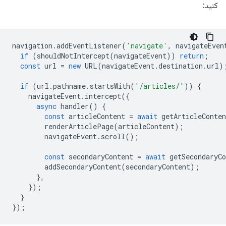
کنید:
navigation
.
addEventListener
(
'navigate'
,
navigateEven
if
(
shouldNotIntercept
(
navigateEvent
))
return
;
const
url
=
new
URL
(
navigateEvent
.
destination
.
url
)
if
(
url
.
pathname
.
startsWith
(
'/articles/'
))
{
navigateEvent
.
intercept
({
async
handler
()
{
const
articleContent
=
await
getArticleConten
renderArticlePage
(
articleContent
);
navigateEvent
.
scroll
();
const
secondaryContent
=
await
getSecondaryCo
addSecondaryContent
(
secondaryContent
);
},
});
}
});