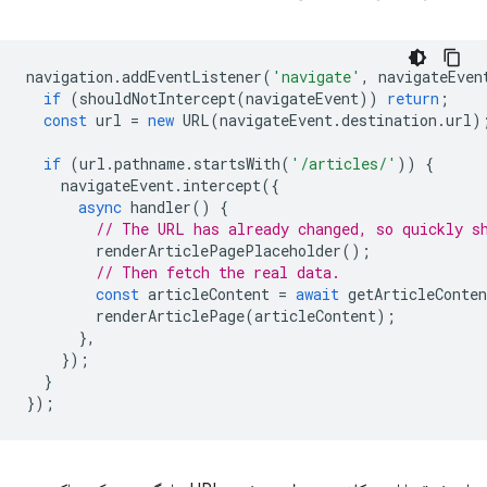
navigation
.
addEventListener
(
'navigate'
,
navigateEven
if
(
shouldNotIntercept
(
navigateEvent
))
return
;
const
url
=
new
URL
(
navigateEvent
.
destination
.
url
)
if
(
url
.
pathname
.
startsWith
(
'/articles/'
))
{
navigateEvent
.
intercept
({
async
handler
()
{
// The URL has already changed, so quickly s
renderArticlePagePlaceholder
();
// Then fetch the real data.
const
articleContent
=
await
getArticleConten
renderArticlePage
(
articleContent
);
},
});
}
});