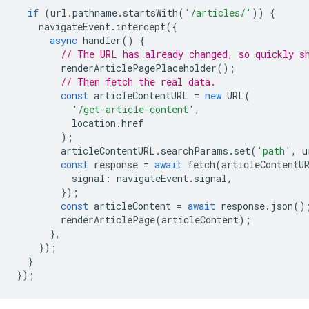
if
(
url
.
pathname
.
startsWith
(
'/articles/'
))
{
navigateEvent
.
intercept
({
async
handler
()
{
// The URL has already changed, so quickly s
renderArticlePagePlaceholder
();
// Then fetch the real data.
const
articleContentURL
=
new
URL
(
'/get-article-content'
,
location
.
href
);
articleContentURL
.
searchParams
.
set
(
'path'
,
u
const
response
=
await
fetch
(
articleContentU
signal
:
navigateEvent
.
signal
,
});
const
articleContent
=
await
response
.
json
()
renderArticlePage
(
articleContent
);
},
});
}
});