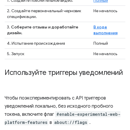
1. Создайте пояснительное видео.
Полный
2. Создайте первоначальный черновик
Не началось
спецификации.
3.
Соберите отзывы и доработайте
В ходе
дизайн.
выполнения
4. Испытание происхождения
Полный
5. Запуск
Не началось
Используйте триггеры уведомлений
Чтобы поэкспериментировать с API триггеров
уведомлений локально, без исходного пробного
токена, включите флаг
#enable-experimental-web-
platform-features
в
about://flags
.