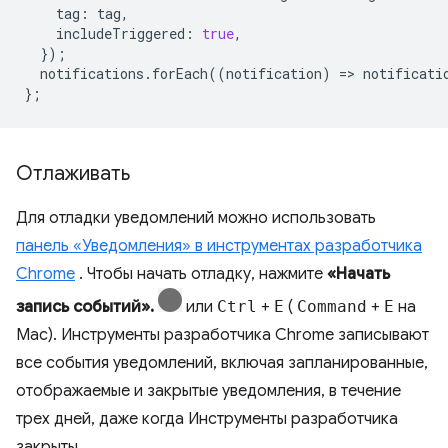
tag
:
tag
,
includeTriggered
:
true
,
});
notifications
.
forEach
((
notification
)
=
>
notificati
};
Отлаживать
Для отладки уведомлений можно использовать
панель «Уведомления» в инструментах разработчика
Chrome
. Чтобы начать отладку, нажмите
«Начать
запись событий».
или
Ctrl
+
E
(
Command
+
E
на
Mac). Инструменты разработчика Chrome записывают
все события уведомлений, включая запланированные,
отображаемые и закрытые уведомления, в течение
трех дней, даже когда Инструменты разработчика
закрыты.