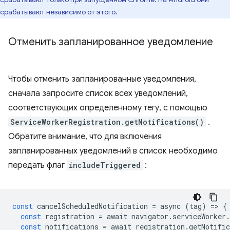
срабатывают независимо от этого.
Отменить запланированное уведомление
Чтобы отменить запланированные уведомления,
сначала запросите список всех уведомлений,
соответствующих определенному тегу, с помощью
ServiceWorkerRegistration.getNotifications()
.
Обратите внимание, что для включения
запланированных уведомлений в список необходимо
передать флаг
includeTriggered
:
const
cancelScheduledNotification
=
async
(
tag
)
=
>
{
const
registration
=
await
navigator
.
serviceWorker
.
const
notifications
=
await
registration
.
getNotific