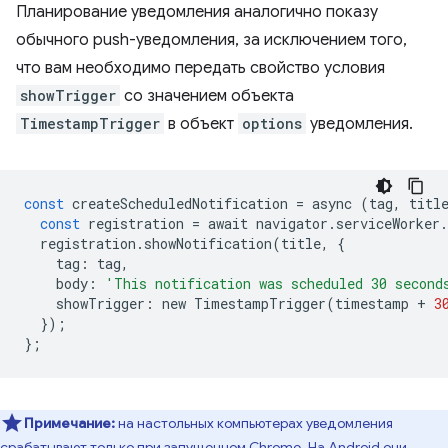
Планирование уведомления аналогично показу
обычного push-уведомления, за исключением того,
что вам необходимо передать свойство условия
showTrigger
со значением объекта
TimestampTrigger
в объект
options
уведомления.
const
createScheduledNotification
=
async
(
tag
,
titl
const
registration
=
await
navigator
.
serviceWorker
.
registration
.
showNotification
(
title
,
{
tag
:
tag
,
body
:
'This notification was scheduled 30 second
showTrigger
:
new
TimestampTrigger
(
timestamp
+
3
});
};
Примечание:
на настольных компьютерах уведомления
срабатывают только при запущенном Chrome. На Android они