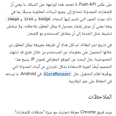
على عكس Push API، لا تعتمد هذه الواجهة على الشبكة، ما يعني أنّ
الإشعارات المجدوَلة تحتاج إلى جميع البيانات المطلوبة مسبقًا، بما في
ذلك موارد الصور التي تشير إليها السمات
badge
و
icon
و
image
.
وهذا يعني أنّ عرض إشعار مجدول لا يمكن للمطوّر ملاحظته، ولا يتضمّن
تنشيط عامل الخدمة إلى أن يتفاعل المستخدم مع الإشعار.
في تاريخ نشر المقالة، لم تكن هناك أي طريقة معروفة يمكن للمطوّر من
خلالها الحصول على معلومات عن المستخدم من خلال طرق قد تنتهك
الخصوصية، مثل البحث عن الموقع الجغرافي لعنوان IP. يتيح هذا
التصميم أيضًا للميزة الاستفادة بشكل اختياري من آليات الجدولة التي
يوفّرها نظام التشغيل، مثل
AlarmManager
في Android، ما يساعد
في الحفاظ على عمر البطارية.
الملاحظات
يريد فريق Chrome معرفة تجاربك مع ميزة "مشغّلات الإشعارات".