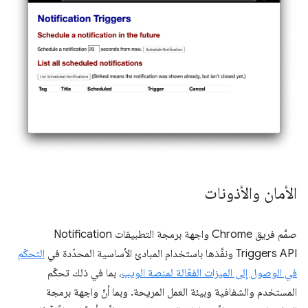
الأمان والأذونات
صمَّم فريق Chrome واجهة برمجة التطبيقات Notification
Triggers API ونفَّذها باستخدام المبادئ الأساسية المحدّدة في
التحكّم
في الوصول إلى الميزات الفعّالة لمنصة الويب
، بما في ذلك تحكّم
المستخدم والشفافية وبيئة العمل المريحة. وبما أنّ واجهة برمجة