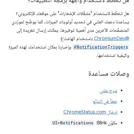
هل تخطّط لاستخدام واجهة برمجة التطبيقات؟
هل تخطّط لاستخدام "مشغّلات الإشعارات" على موقعك الإلكتروني؟
يساعدنا دعمك العلني في تحديد أولويات الميزات، كما يوضّح لمورّدي
المتصفّحات الآخرين مدى أهمية توفيرها. يمكنك إرسال تغريدة إلى
@ChromiumDev
باستخدام الهاشتاغ
#NotificationTriggers
وإخبارنا بمكان استخدامك لهذه الميزة
وكيفية استخدامها.
وصلات مساعدة
شرح علني
خطأ في التتبُّع
إدخال ChromeStatus.com
مكوّن Blink:
UI>Notifications