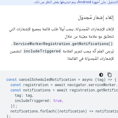
التشغيل. على أجهزة Android، يتم تنشيطها بغض النظر عن ذلك.
إلغاء إشعار مُجدوَل
لإلغاء الإشعارات المُجدوَلة، يجب أولاً طلب قائمة بجميع الإشعارات التي
تتطابق مع علامة معيّنة من خلال
.
ServiceWorkerRegistration.getNotifications()
يُرجى العِلم أنّه يجب تمرير العلامة
includeTriggered
لتضمين
الإشعارات المُجدوَلة في القائمة:
const
cancelScheduledNotification
=
async
(
tag
)
=
>
{
const
registration
=
await
navigator
.
serviceWorker
.
const
notifications
=
await
registration
.
getNotific
tag
:
tag
,
includeTriggered
:
true
,
});
notifications
.
forEach
((
notification
)
=
>
notificati
};