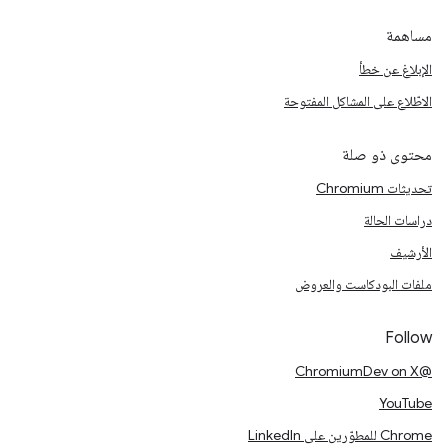
مساهمة
الإبلاغ عن خطأ
الاطّلاع على المشاكل المفتوحة
محتوى ذو صلة
تحديثات Chromium
دراسات الحالة
الأرشيف
ملفات البودكاست والعروض
Follow
@ChromiumDev on X
YouTube
Chrome للمطوّرين على LinkedIn