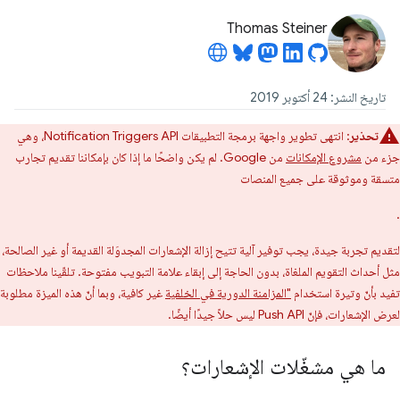
Thomas Steiner
تاريخ النشر: 24 أكتوبر 2019
تحذير
: انتهى تطوير واجهة برمجة التطبيقات Notification Triggers API، وهي
جزء من
مشروع الإمكانات
من Google. لم يكن واضحًا ما إذا كان بإمكاننا تقديم تجارب
متسقة وموثوقة على جميع المنصات
.
لتقديم تجربة جيدة، يجب توفير آلية تتيح إزالة الإشعارات المجدوَلة القديمة أو غير الصالحة،
مثل أحداث التقويم الملغاة، بدون الحاجة إلى إبقاء علامة التبويب مفتوحة. تلقّينا ملاحظات
تفيد بأنّ وتيرة استخدام
"المزامنة الدورية في الخلفية
غير كافية، وبما أنّ هذه الميزة مطلوبة
لعرض الإشعارات، فإنّ Push API ليس حلاً جيدًا أيضًا.
ما هي مشغّلات الإشعارات؟