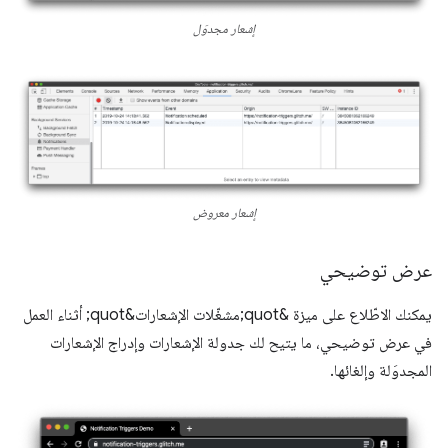
إشعار مجدوَل
إشعار معروض
عرض توضيحي
يمكنك الاطّلاع على ميزة &quot;مشغّلات الإشعارات&quot; أثناء العمل
في عرض توضيحي، ما يتيح لك جدولة الإشعارات وإدراج الإشعارات
المجدوَلة وإلغائها.