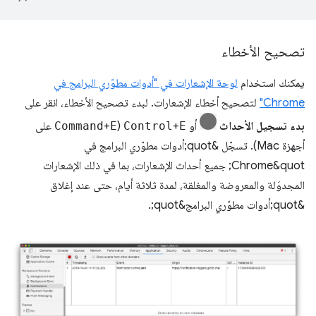
تصحيح الأخطاء
يمكنك استخدام
لوحة الإشعارات في "أدوات مطوّري البرامج في
Chrome"
لتصحيح أخطاء الإشعارات. لبدء تصحيح الأخطاء، انقر على
بدء تسجيل الأحداث
أو
E
+
Control
(
E
+
Command
على
أجهزة Mac). تسجّل &quot;أدوات مطوّري البرامج في
Chrome&quot; جميع أحداث الإشعارات، بما في ذلك الإشعارات
المجدوَلة والمعروضة والمغلقة، لمدة ثلاثة أيام، حتى عند إغلاق
&quot;أدوات مطوّري البرامج&quot;.