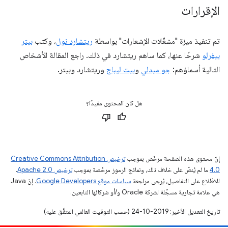
الإقرارات
تم تنفيذ ميزة "مشغّلات الإشعارات" بواسطة
ريتشارد نول
، وكتب
بيتر
بيفرلو
شرحًا عنها، كما ساهم ريتشارد في ذلك. راجع المقالة الأشخاص
التالية أسماؤهم:
جو ميدلي
و
بيت ليباج
وريتشارد وبيتر.
هل كان المحتوى مفيدًا؟
إنّ محتوى هذه الصفحة مرخّص بموجب
ترخيص Creative Commons Attribution
4.0‏
ما لم يُنصّ على خلاف ذلك، ونماذج الرموز مرخّصة بموجب
ترخيص Apache 2.0‏
.
للاطّلاع على التفاصيل، يُرجى مراجعة
سياسات موقع Google Developers‏
. إنّ Java
هي علامة تجارية مسجَّلة لشركة Oracle و/أو شركائها التابعين.
تاريخ التعديل الأخير: 2019-10-24 (حسب التوقيت العالمي المتفَّق عليه)