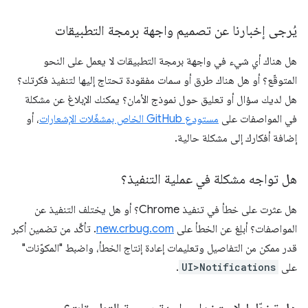
يُرجى إخبارنا عن تصميم واجهة برمجة التطبيقات
هل هناك أي شيء في واجهة برمجة التطبيقات لا يعمل على النحو
المتوقّع؟ أو هل هناك طرق أو سمات مفقودة تحتاج إليها لتنفيذ فكرتك؟
هل لديك سؤال أو تعليق حول نموذج الأمان؟ يمكنك الإبلاغ عن مشكلة
في المواصفات على
مستودع GitHub الخاص بمشغّلات الإشعارات
، أو
إضافة أفكارك إلى مشكلة حالية.
هل تواجه مشكلة في عملية التنفيذ؟
هل عثرت على خطأ في تنفيذ Chrome؟ أو هل يختلف التنفيذ عن
المواصفات؟ أبلِغ عن الخطأ على
new.crbug.com
. تأكَّد من تضمين أكبر
قدر ممكن من التفاصيل وتعليمات إعادة إنتاج الخطأ، واضبط "المكوّنات"
على
UI>Notifications
.