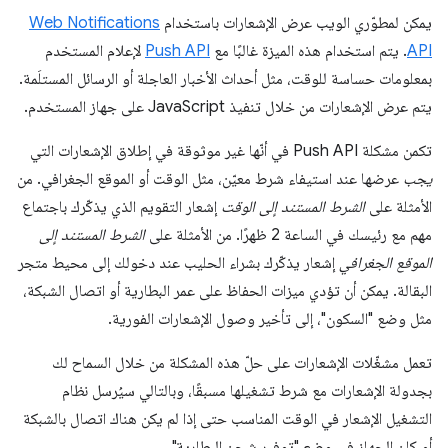
يمكن لمطوّري الويب عرض الإشعارات باستخدام
Web Notifications
API
. يتم استخدام هذه الميزة غالبًا مع
Push API
لإعلام المستخدم
بمعلومات حساسة للوقت، مثل أحداث الأخبار العاجلة أو الرسائل المستلَمة.
يتم عرض الإشعارات من خلال تنفيذ JavaScript على جهاز المستخدم.
تكمن مشكلة Push API في أنّها غير موثوقة في إطلاق الإشعارات التي
يجب
عرضها عند استيفاء شرط معيّن، مثل الوقت أو الموقع الجغرافي. من
الأمثلة على
الشرط المستند إلى الوقت
إشعار التقويم الذي يذكّرك باجتماع
مهم مع رئيسك في الساعة 2 ظهرًا. من الأمثلة على
الشرط المستند إلى
الموقع الجغرافي
إشعار يذكّرك بشراء الحليب عند دخولك إلى محيط متجر
البقالة. يمكن أن تؤدي ميزات الحفاظ على عمر البطارية أو اتصال الشبكة،
مثل وضع "السكون"، إلى تأخير وصول الإشعارات الفورية.
تعمل مشغّلات الإشعارات على حلّ هذه المشكلة من خلال السماح لك
بجدولة الإشعارات مع شرط تشغيلها مسبقًا، وبالتالي سيُرسل نظام
التشغيل الإشعار في الوقت المناسب حتى إذا لم يكن هناك اتصال بالشبكة
أو كان الجهاز في وضع "توفير شحن البطارية".