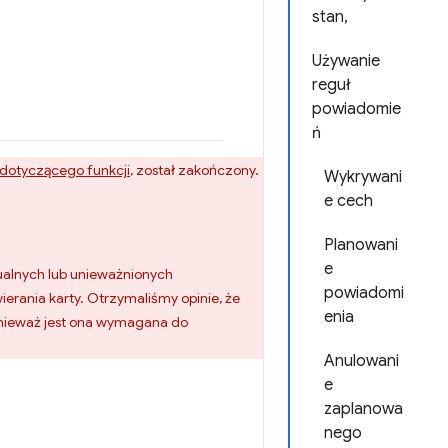
stan,
Używanie
reguł
powiadomie
ń
 dotyczącego funkcji
, został zakończony.
Wykrywani
e cech
Planowani
e
ualnych lub unieważnionych
powiadomi
rania karty. Otrzymaliśmy opinie, że
enia
ponieważ jest ona wymagana do
Anulowani
e
zaplanowa
nego