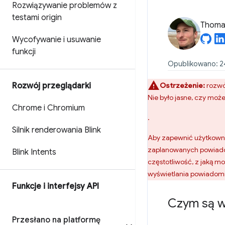
Rozwiązywanie problemów z
testami origin
Thomas
Wycofywanie i usuwanie
funkcji
Opublikowano: 24
Rozwój przeglądarki
Ostrzeżenie:
rozwój
Nie było jasne, czy moż
Chrome i Chromium
.
Silnik renderowania Blink
Aby zapewnić użytkowni
zaplanowanych powiadom
Blink Intents
częstotliwość, z jaką 
wyświetlania powiadomie
Funkcje i interfejsy API
Czym są 
Przesłano na platformę