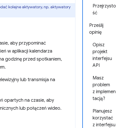
Przejrzysto
dać kolejne aktywatory, np. aktywatory
ść
Prześlij
opinię
asie, aby przypominać
Opisz
ń w aplikacji kalendarza
projekt
interfejsu
na godzinę przed spotkaniem,
API
em.
Masz
ewizyjny lub transmisja na
problem
z implemen
tacją?
 opartych na czasie, aby
nicznych lub połączeń wideo.
Planujesz
korzystać
z interfejsu