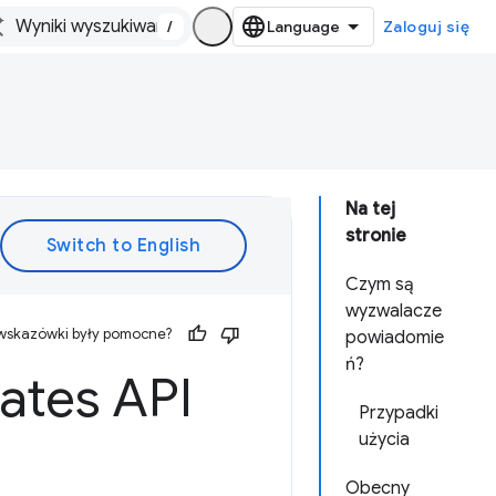
/
Zaloguj się
Na tej
stronie
Czym są
wyzwalacze
 wskazówki były pomocne?
powiadomie
ń?
vates API
Przypadki
użycia
Obecny