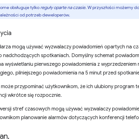
ome obsługuje tylko
reguły oparte na czasie
. W przyszłości możemy do
w zależności od potrzeb deweloperów.
ycia
ndarza mogą używać wyzwalaczy powiadomień opartych na cz
o nadchodzących spotkaniach. Domyślny schemat powiadomie
a wyświetlaniu pierwszego powiadomienia z wyprzedzeniem 
giego, pilniejszego powiadomienia na 5 minut przed spotkani
a może przypominać użytkownikom, że ich ulubiony program tel
cji wkrótce się rozpocznie.
wersji stref czasowych mogą używać wyzwalaczy powiadomień
kownikom planowanie alarmów dotyczących konferencji telefo
an
,