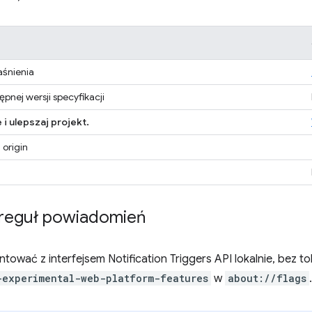
aśnienia
ępnej wersji specyfikacji
 i ulepszaj projekt.
 origin
reguł powiadomień
ować z interfejsem Notification Triggers API lokalnie, bez to
-experimental-web-platform-features
w
about://flags
.