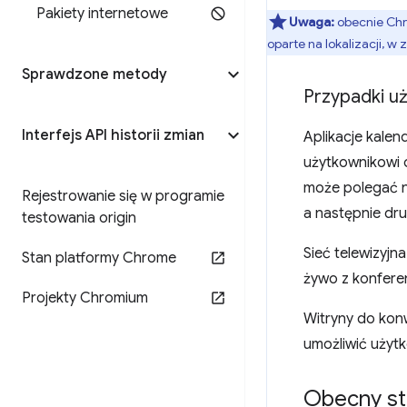
Pakiety internetowe
Uwaga:
obecnie Chr
oparte na lokalizacji, 
Sprawdzone metody
Przypadki uż
Interfejs API historii zmian
Aplikacje kale
użytkownikowi 
może polegać n
Rejestrowanie się w programie
a następnie dru
testowania origin
Sieć telewizyjn
Stan platformy Chrome
żywo z konferen
Projekty Chromium
Witryny do kon
umożliwić użyt
Obecny st