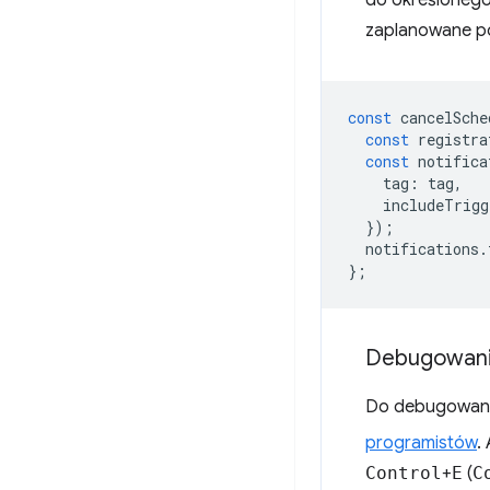
do określoneg
zaplanowane po
const
cancelSche
const
registra
const
notifica
tag
:
tag
,
includeTrigg
});
notifications
.
};
Debugowan
Do debugowani
programistów
.
Control
+
E
(
C