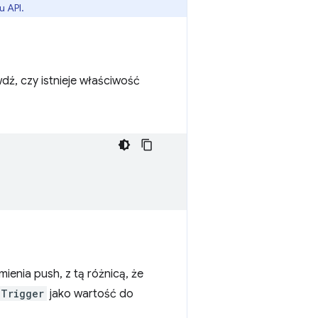
u API.
ź, czy istnieje właściwość
enia push, z tą różnicą, że
pTrigger
jako wartość do