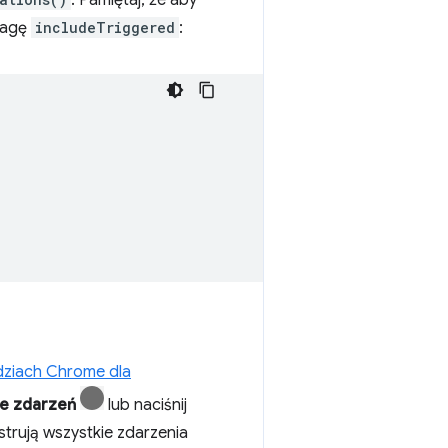
. Pamiętaj, że aby
flagę
includeTriggered
:
dziach Chrome dla
ie zdarzeń
lub naciśnij
trują wszystkie zdarzenia