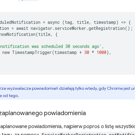
duledNotification
=
async
(
tag
,
title
,
timestamp
)
=
>
{
tion
=
await
navigator
.
serviceWorker
.
getRegistration
();
howNotification
(
title
,
{
notification was scheduled 30 seconds ago'
,
new
TimestampTrigger
(
timestamp
+
30
*
1000
),
ze wyzwalacze powiadomień działają tylko wtedy, gdy Chrome jest ur
e od tego.
 zaplanowanego powiadomienia
aplanowane powiadomienia, najpierw poproś o listę wszystki
ServiceWorkerRegistration.getNotific