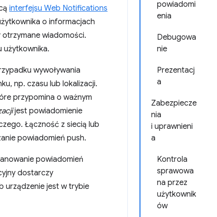
powiadomi
ocą
interfejsu Web Notifications
enia
użytkownika o informacjach
y otrzymane wiadomości.
Debugowa
u użytkownika.
nie
 przypadku wywoływania
Prezentacj
a
, np. czasu lub lokalizacji.
które przypomina o ważnym
Zabezpiecze
acji
jest powiadomienie
nia
czego. Łączność z siecią lub
i uprawnieni
czanie powiadomień push.
a
planowanie powiadomień
Kontrola
sprawowa
yjny dostarczy
na przez
b urządzenie jest w trybie
użytkownik
ów