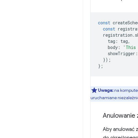
const
createSche
const
registra
registration
.
s
tag
:
tag
,
body
:
'This 
showTrigger
:
});
};
Uwaga:
na komputer
uruchamiane niezależni
Anulowanie
Aby anulować z