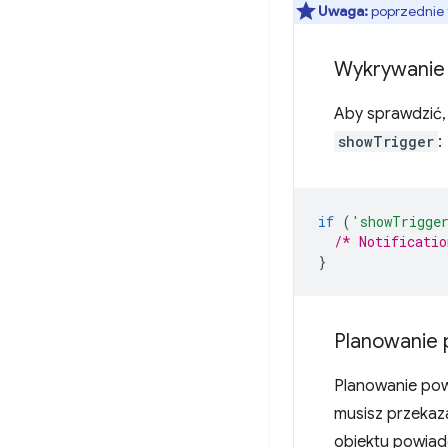
Uwaga:
poprzednie 
Wykrywanie
Aby sprawdzić,
showTrigger
:
if
(
'showTrigge
/* Notificatio
}
Planowanie 
Planowanie pow
musisz przeka
obiektu powia