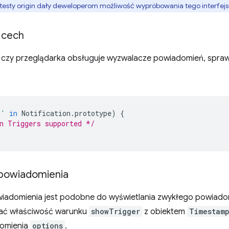
testy origin dały deweloperom możliwość wypróbowania tego interfejs
 cech
 czy przeglądarka obsługuje wyzwalacze powiadomień, sprawd
r'
in
Notification
.
prototype
)
{
n Triggers supported */
powiadomienia
iadomienia jest podobne do wyświetlania zwykłego powiadomi
zać właściwość warunku
showTrigger
z obiektem
Timestam
domienia
options
.