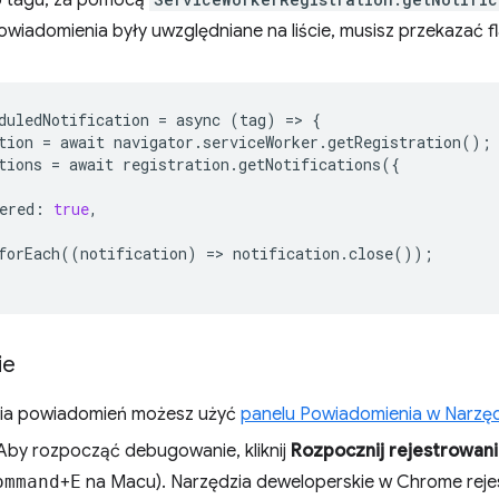
o tagu, za pomocą
wiadomienia były uwzględniane na liście, musisz przekazać 
duledNotification
=
async
(
tag
)
=
>
{
tion
=
await
navigator
.
serviceWorker
.
getRegistration
();
tions
=
await
registration
.
getNotifications
({
ered
:
true
,
forEach
((
notification
)
=
>
notification
.
close
());
ie
a powiadomień możesz użyć
panelu Powiadomienia w Narzę
 Aby rozpocząć debugowanie, kliknij
Rozpocznij rejestrowan
ommand
+
E
na Macu). Narzędzia deweloperskie w Chrome rejes