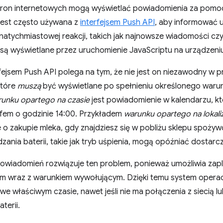
tron internetowych mogą wyświetlać powiadomienia za pom
 jest często używana z
interfejsem Push API
, aby informować 
atychmiastowej reakcji, takich jak najnowsze wiadomości cz
są wyświetlane przez uruchomienie JavaScriptu na urządzeni
rfejsem Push API polega na tym, że nie jest on niezawodny w
które
muszą
być wyświetlane po spełnieniu określonego warunku
unku opartego na czasie
jest powiadomienie w kalendarzu, 
efem o godzinie 14:00. Przykładem
warunku opartego na lokaliz
o zakupie mleka, gdy znajdziesz się w pobliżu sklepu spożyw
zania baterii, takie jak tryb uśpienia, mogą opóźniać dostar
wiadomień rozwiązuje ten problem, ponieważ umożliwia za
m wraz z warunkiem wywołującym. Dzięki temu system operac
e właściwym czasie, nawet jeśli nie ma połączenia z siecią lu
terii.