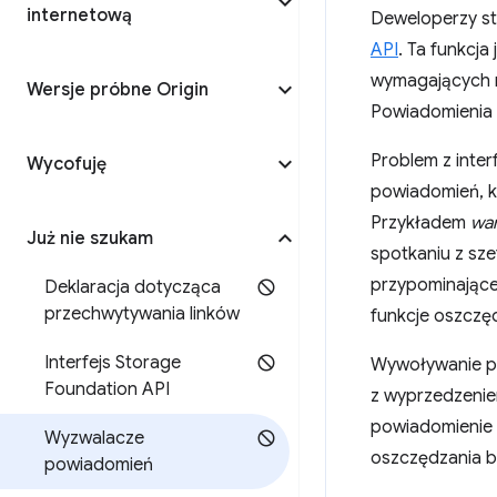
internetową
Deweloperzy s
API
. Ta funkcja
wymagających n
Wersje próbne Origin
Powiadomienia 
Problem z inte
Wycofuję
powiadomień, 
Przykładem
war
Już nie szukam
spotkaniu z sz
przypominające 
Deklaracja dotycząca
przechwytywania linków
funkcje oszczęd
Interfejs Storage
Wywoływanie po
Foundation API
z wyprzedzenie
powiadomienie w
Wyzwalacze
oszczędzania ba
powiadomień