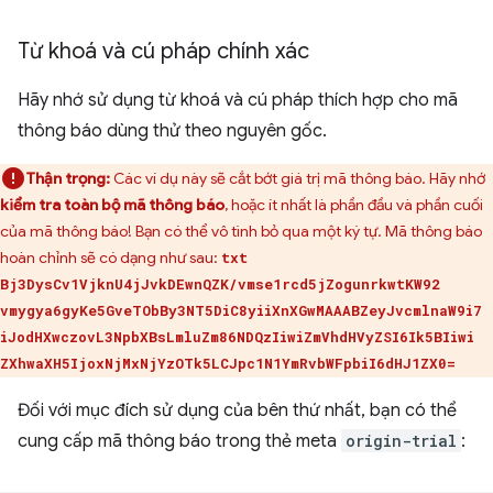
Từ khoá và cú pháp chính xác
Hãy nhớ sử dụng từ khoá và cú pháp thích hợp cho mã
thông báo dùng thử theo nguyên gốc.
Thận trọng:
Các ví dụ này sẽ cắt bớt giá trị mã thông báo. Hãy nhớ
kiểm tra toàn bộ mã thông báo
, hoặc ít nhất là phần đầu và phần cuối
của mã thông báo! Bạn có thể vô tình bỏ qua một ký tự. Mã thông báo
hoàn chỉnh sẽ có dạng như sau:
txt
Bj3DysCv1VjknU4jJvkDEwnQZK/vmse1rcd5jZogunrkwtKW92
vmygya6gyKe5GveTObBy3NT5DiC8yiiXnXGwMAAABZeyJvcmlnaW9i7
iJodHXwczovL3NpbXBsLmluZm86NDQzIiwiZmVhdHVyZSI6Ik5BIiwi
ZXhwaXH5IjoxNjMxNjYzOTk5LCJpc1N1YmRvbWFpbiI6dHJ1ZX0=
Đối với mục đích sử dụng của bên thứ nhất, bạn có thể
cung cấp mã thông báo trong thẻ meta
origin-trial
: