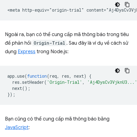
Ngoài ra, bạn có thể cung cấp mã thông báo trong tiêu
đề phản hồi
Origin-Trial
. Sau đây là ví dụ về cách sử
dụng
Express
trong Node.js:
app
.
use
(
function
(
req
,
res
,
next
)
{
res
.
setHeader
(
'Origin-Trial'
,
'Aj4DysCv3VjknU3...
next
();
});
Bạn cũng có thể cung cấp mã thông báo bằng
JavaScript
: