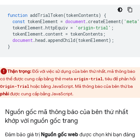
function
addTrialToken
(
tokenContents
)
{
const
tokenElement
=
document
.
createElement
(
'meta'
tokenElement
.
httpEquiv
=
'origin-trial'
;
tokenElement
.
content
=
tokenContents
;
document
.
head
.
appendChild
(
tokenElement
);
}
Thận trọng:
Đối với việc sử dụng của bên thứ nhất, mã thông báo
có thể được cung cấp bằng thẻ meta
, tiêu đề phản hồi
origin-trial
hoặc bằng JavaScript. Mã thông báo của bên thứ ba
Origin-Trial
phải
được cung cấp bằng JavaScript.
Nguồn gốc mã thông báo của bên thứ nhất
khớp với nguồn gốc trang
Đảm bảo giá trị
Nguồn gốc web
được chọn khi bạn đăng