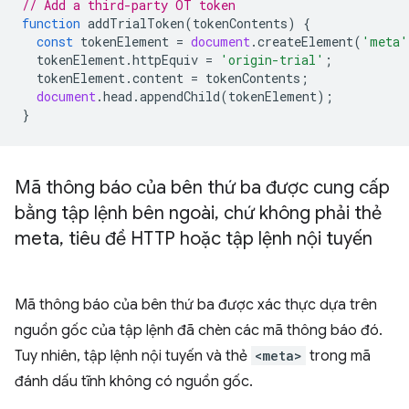
// Add a third-party OT token
function
addTrialToken
(
tokenContents
)
{
const
tokenElement
=
document
.
createElement
(
'meta'
tokenElement
.
httpEquiv
=
'origin-trial'
;
tokenElement
.
content
=
tokenContents
;
document
.
head
.
appendChild
(
tokenElement
);
}
Mã thông báo của bên thứ ba được cung cấp
bằng tập lệnh bên ngoài
,
chứ không phải thẻ
meta
,
tiêu đề HTTP hoặc tập lệnh nội tuyến
Mã thông báo của bên thứ ba được xác thực dựa trên
nguồn gốc của tập lệnh đã chèn các mã thông báo đó.
Tuy nhiên, tập lệnh nội tuyến và thẻ
<meta>
trong mã
đánh dấu tĩnh không có nguồn gốc.