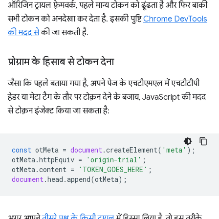
ऑरिजिन ट्रायल फ़्रेमवर्क, पहले मान्य टोकन को ढूंढता है और फिर बाकी
सभी टोकन को अनदेखा कर देता है. इसकी पुष्टि
Chrome DevTools
की मदद से
की जा सकती है.
प्रोग्राम के हिसाब से टोकन देना
जैसा कि पहले बताया गया है, अपने पेज के एचटीएमएल में एचटीटीपी
हेडर या मेटा टैग के तौर पर टोक़न देने के बजाय, JavaScript की मदद
से टोक़न इंजेक्ट किया जा सकता है:
const
otMeta
=
document
.
createElement
(
'meta'
);
otMeta
.
httpEquiv
=
'origin-trial'
;
otMeta
.
content
=
'TOKEN_GOES_HERE'
;
document
.
head
.
append
(
otMeta
);
अगर आपने
तीसरे पक्ष के किसी ट्रायल
में हिस्सा लिया है, तो इस तरीके