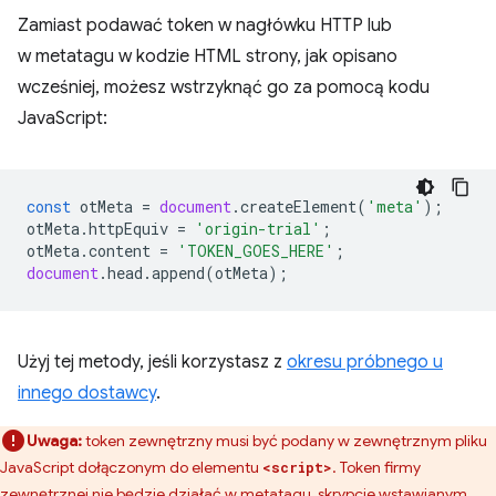
Zamiast podawać token w nagłówku HTTP lub
w metatagu w kodzie HTML strony, jak opisano
wcześniej, możesz wstrzyknąć go za pomocą kodu
JavaScript:
const
otMeta
=
document
.
createElement
(
'meta'
);
otMeta
.
httpEquiv
=
'origin-trial'
;
otMeta
.
content
=
'TOKEN_GOES_HERE'
;
document
.
head
.
append
(
otMeta
);
Użyj tej metody, jeśli korzystasz z
okresu próbnego u
innego dostawcy
.
Uwaga:
token zewnętrzny musi być podany w zewnętrznym pliku
JavaScript dołączonym do elementu
. Token firmy
<script>
zewnętrznej nie będzie działać w metatagu, skrypcie wstawianym