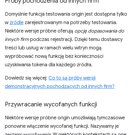
Próby pochodzenia od innych firm
Domyślnie funkcja testowania origin jest dostępna tylko
w
źródle
zarejestrowanym na potrzeby testowania.
Niektóre wersje próbne oferują
opcję dopasowania do
innych firm
podczas rejestracji. Dzięki temu dostawcy
treści lub usług w ramach wielu witryn mogą
wypróbować nową funkcję bez konieczności
uzyskiwania tokena dla każdego źródła.
Dowiedz się więcej:
Co to są próby wersji
demonstracyjnych pochodzących od innych firm?
Przywracanie wycofanych funkcji
Niektóre wersje próbne origin umożliwiają tymczasowe
ponowne włączenie wycofanej funkcji. Nazywamy je
testami wycofywania
. W niektórych kontekstach są one