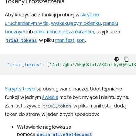
Tokeny i rozszerzenia
Aby korzystać z funkcji próbnej w
skrypcie
uruchamianym w tle
,
wyskakującym okienku
,
panelu
bocznym
lub
dokumencie poza ekranem
, użyj klucza
trial_tokens
w pliku
manifest.json
.
"trial_tokens"
:
[
"AnlT7gRo/750gGKtoI/A3D2rL5yAQA9wI
Skrypty treści
są obsługiwane inaczej. Udostępnianie
funkcji w jednym
świecie
może być mylące i nieintuicyjne.
Zamiast używać
trial_token
w pliku manifestu, dodaj
token do strony w jeden z tych sposobów:
Wstawianie nagłówka za
pomocą
declarativeNetRequest