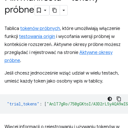
próbne
Tablica
tokenów próbnych
, które umożliwiają włączenie
funkcji
testowania origin
i wycofania wersji próbnej w
kontekście rozszerzeń. Aktywne okresy próbne możesz
przeglądać i rejestrować na stronie
Aktywne okresy
próbne
.
Jeśli chcesz jednocześnie wziąć udział w wielu testach,
umieść każdy token jako osobny wpis w tablicy.
"trial_tokens"
:
[
"AnlT7gRo/750gGKtoI/A3D2rL5yAQA9wI
Więcej informacji o rejestrowaniu i używaniu tokenów w