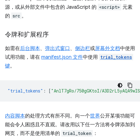
源，或从外部文件中包含的 JavaScript 的
<script>
元素
的
src
。
令牌和扩展程序
如需在
后台脚本
、
弹出式窗口
、
侧边栏
或
屏幕外文档
中使用
试用功能，请在
manifest.json 文件
中使用
trial_tokens
键
。
"trial_tokens"
:
[
"AnlT7gRo/750gGKtoI/A3D2rL5yAQA9wI
内容脚本
的处理方式有所不同。向一个
世界
公开某项功能可
能会令人困惑且不直观。请改用以下任一方法将令牌添加到
网页，而不是使用清单的
trial_token
：