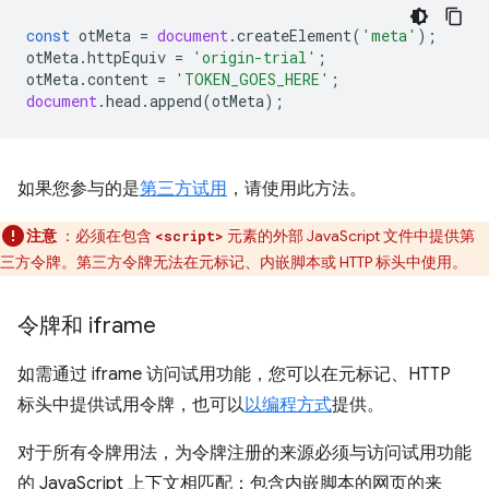
const
otMeta
=
document
.
createElement
(
'meta'
);
otMeta
.
httpEquiv
=
'origin-trial'
;
otMeta
.
content
=
'TOKEN_GOES_HERE'
;
document
.
head
.
append
(
otMeta
);
如果您参与的是
第三方试用
，请使用此方法。
注意
：必须在包含
元素的外部 JavaScript 文件中提供第
<script>
三方令牌。第三方令牌无法在元标记、内嵌脚本或 HTTP 标头中使用。
令牌和 iframe
如需通过 iframe 访问试用功能，您可以在元标记、HTTP
标头中提供试用令牌，也可以
以编程方式
提供。
对于所有令牌用法，为令牌注册的来源必须与访问试用功能
的 JavaScript 上下文相匹配：包含内嵌脚本的网页的来